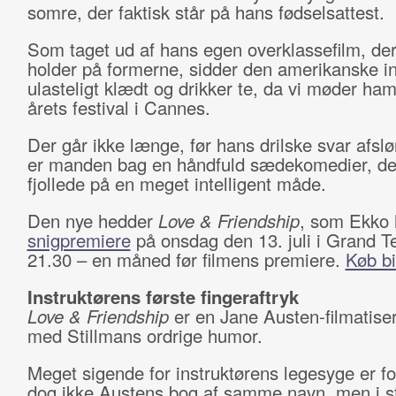
somre, der faktisk står på hans fødselsattest.
Som taget ud af hans egen overklassefilm, de
holder på formerne, sidder den amerikanske in
ulasteligt klædt og drikker te, da vi møder ha
årets festival i Cannes.
Der går ikke længe, før hans drilske svar afslør
er manden bag en håndfuld sædekomedier, de
fjollede på en meget intelligent måde.
Den nye hedder
Love & Friendship
, som Ekko 
snigpremiere
på onsdag den 13. juli i Grand Te
21.30 – en måned før filmens premiere.
Køb bi
Instruktørens første fingeraftryk
Love & Friendship
er en Jane Austen-filmatiser
med Stillmans ordrige humor.
Meget sigende for instruktørens legesyge er f
dog ikke Austens bog af samme navn, men i s