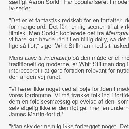
særligt Aaron Sorkin har populariseret i moder
tv-serier.
”Det er et fantastisk redskab for en forfatter, d
for mange ord. Det får nemlig scenen til at vi
filmisk. Men Sorkin kopierede det fra
Metropol
vi bare kun havde råd til en billig dolly, så det 
lige så flot,” siger Whit Stillman med sit lusked
Mens
Love & Friendship
på den måde er et m
traditionelt og moderne, er Whit Stillman dog 
interesseret i at gøre fortiden relevant for nut
den anden vej rundt.
”Vi lærer ikke noget ved at bøje fortiden i mø
vores fordomme. Vi må trække folk ind i fortid
dem en følelsesmæssig oplevelse af den, som
selvfølgelig ikke er den rigtige, men en under
James Martin-fortid.”
”Man skylder nemlig ikke forlægget noget. Det