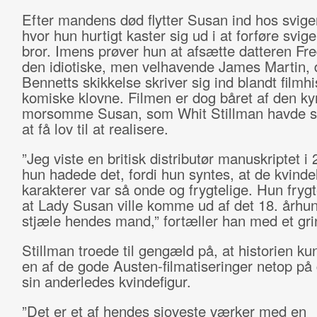
Efter mandens død flytter Susan ind hos svige
hvor hun hurtigt kaster sig ud i at forføre svig
bror. Imens prøver hun at afsætte datteren Fred
den idiotiske, men velhavende James Martin, 
Bennetts skikkelse skriver sig ind blandt filmhi
komiske klovne. Filmen er dog båret af den ky
morsomme Susan, som Whit Stillman havde s
at få lov til at realisere.
”Jeg viste en britisk distributør manuskriptet i
hun hadede det, fordi hun syntes, at de kvinde
karakterer var så onde og frygtelige. Hun fryg
at Lady Susan ville komme ud af det 18. århu
stjæle hendes mand,” fortæller han med et gri
Stillman troede til gengæld på, at historien ku
en af de gode Austen-filmatiseringer netop på 
sin anderledes kvindefigur.
”Det er et af hendes sjoveste værker med en