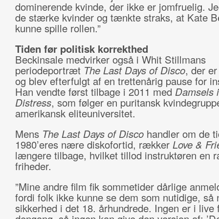
dominerende kvinde, der ikke er jomfruelig. Je
de stærke kvinder og tænkte straks, at Kate B
kunne spille rollen.”
Tiden før politisk korrekthed
Beckinsale medvirker også i Whit Stillmans
periodeportræt
The Last Days of Disco
, der er
og blev efterfulgt af en trettenårig pause for in
Han vendte først tilbage i 2011 med
Damsels 
Distress
, som følger en puritansk kvindegrupp
amerikansk eliteuniversitet.
Mens
The Last Days of Disco
handler om de ti
1980’eres nære diskofortid, rækker
Love & Fri
længere tilbage, hvilket tillod instruktøren en
friheder.
”Mine andre film fik sommetider dårlige anmel
fordi folk ikke kunne se dem som nutidige, så n
sikkerhed i det 18. århundrede. Ingen er i live 
dengang, så ingen kan give den version af: ’De