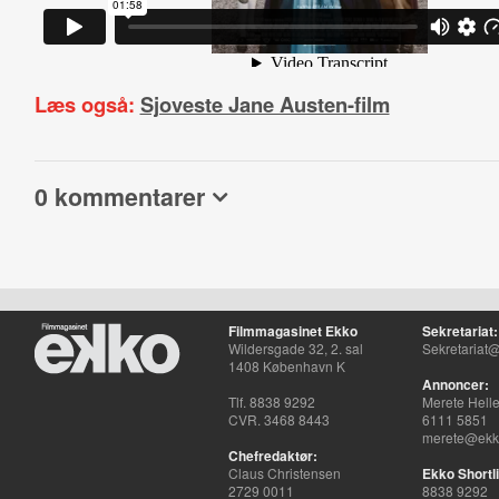
Læs også:
Sjoveste Jane Austen-film
0 kommentarer
Filmmagasinet Ekko
Sekretariat:
Wildersgade 32, 2. sal
Sekretariat@
1408 København K
Annoncer:
Tlf. 8838 9292
Merete Hell
CVR. 3468 8443
6111 5851
merete@ekko
Chefredaktør:
Claus Christensen
Ekko Shortli
2729 0011
8838 9292