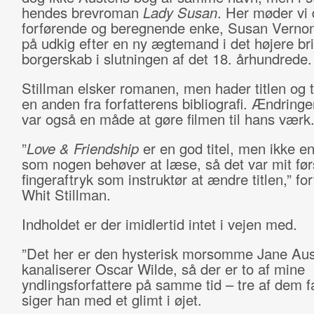
hendes brevroman
Lady Susan
. Her møder vi
forførende og beregnende enke, Susan Vernon
på udkig efter en ny ægtemand i det højere bri
borgerskab i slutningen af det 18. århundrede.
Stillman elsker romanen, men hader titlen og t
en anden fra forfatterens bibliografi. Ændringen
var også en måde at gøre filmen til hans værk
”
Love & Friendship
er en god titel, men ikke e
som nogen behøver at læse, så det var mit før
fingeraftryk som instruktør at ændre titlen,” for
Whit Stillman.
Indholdet er der imidlertid intet i vejen med.
”Det her er den hysterisk morsomme Jane Aus
kanaliserer Oscar Wilde, så der er to af mine
yndlingsforfattere på samme tid – tre af dem fa
siger han med et glimt i øjet.