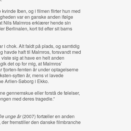
kvinde Iben, og i filmen flirter hun med
ligheden var en ganske anden ifølge
 at Nils Malmros erklærer hende sin
 Berlinalen, kort tid efter sit barns
i chok. Alt faldt på plads, og samtidig
 jeg havde haft til Malmros, forsvandt med
, viste sig at have en helt anden
gik det op for mig, at Malmros’
ar fjorten-femten år under optagelserne
seksten-sytten år, mens vi lavede
ine Arlien-Søborg i Ekko.
nne gennemskue eller forstå de følelser,
gen med deres tragedie.”
De unge år
(2007) fortæller en anden
, der fremstiller den danske filmbranche