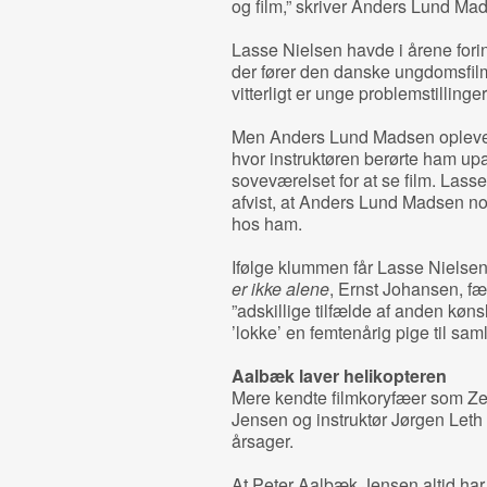
og film,” skriver Anders Lund Ma
Lasse Nielsen havde i årene fori
der fører den danske ungdomsfilm
vitterligt er unge problemstillinge
Men Anders Lund Madsen opleved
hvor instruktøren berørte ham up
soveværelset for at se film. Lass
afvist, at Anders Lund Madsen n
hos ham.
Ifølge klummen får Lasse Nielse
er ikke alene
, Ernst Johansen, f
”adskillige tilfælde af anden køn
’lokke’ en femtenårig pige til saml
Aalbæk laver helikopteren
Mere kendte filmkoryfæer som Z
Jensen og instruktør Jørgen Leth 
årsager.
At Peter Aalbæk Jensen altid har 