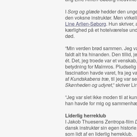
I
Sorg og glæde
hedder den unge 
den voksne instruktør. Men virke
Line Arlien-Søborg
. Hun skriver,
kærlighed på et hotelværelse under
død.
”Min verden brød sammen. Jeg var 
faldt alt fra hinanden. Den tillid,
ét. Det, jeg troede var et venskab
betydning for Malmros. Pludselig 
fascination havde varet, fra jeg v
af
Kundskabens træ
, til jeg var 
Skønheden og udyret
,” skriver L
”Jeg var slet ikke moden til at ku
han havde for mig og sammenhæn
Liderlig herreklub
I Jakob Thuesens Zentropa-film
dansk instruktør sin egen historie
som lidt af en liderlig herreklub.