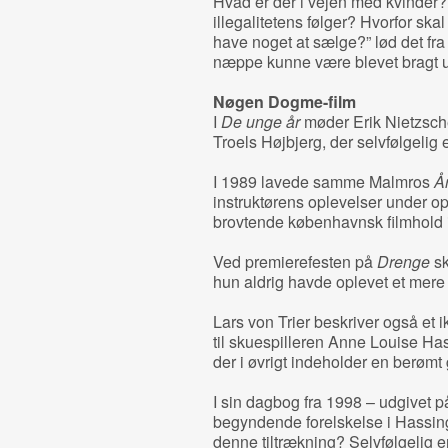
Hvad er der i vejen med kvinder? 
illegalitetens følger? Hvorfor ska
have noget at sælge?” lød det fr
næppe kunne være blevet bragt ud
Nøgen Dogme-film
I
De unge år
møder Erik Nietzsch
Troels Højbjerg, der selvfølgelig 
I 1989 lavede samme Malmros
Å
instruktørens oplevelser under o
brovtende københavnsk filmhold i
Ved premierefesten på
Drenge
sk
hun aldrig havde oplevet et mere l
Lars von Trier beskriver også et 
til skuespilleren Anne Louise Ha
der i øvrigt indeholder en berøm
I sin dagbog fra 1998 – udgivet p
begyndende forelskelse i Hassing 
denne tiltrækning? Selvfølgelig e