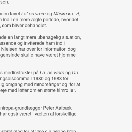
dsen.
nden lavet
La’ os være
og
Måske ku’ vi
,
 ind i en mere ægte periode, hvor det
r, som bliver behandlet.
e en langt mere ubehagelig situation,
assende og inviterede ham ind i
e Nielsen har over for Information dog
ogensinde skulle have været hjemme
ns medinstruktør på
La’ os være
og
Du
ængselsdomme i 1980 og 1983 for
slig omgang med mindreårige” og ”for at
eje med løfter om en større filmrolle”.
entropa-grundlægger Peter Aalbæk
har også været i vælten af forskellige
været glad for at vise sin nøgne krop