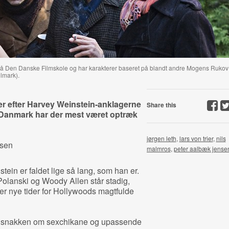
 på Den Danske Filmskole og har karakterer baseret på blandt andre Mogens Rukov
lmark).
r efter Harvey Weinstein-anklagerne
Share this
Danmark har der mest været optræk
jørgen leth
,
lars von trier
,
nils
nsen
malmros
,
peter aalbæk jense
n er faldet lige så lang, som han er.
olanski og Woody Allen står stadig,
 er nye tider for Hollywoods magtfulde
er snakken om sexchikane og upassende