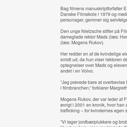
Bag filmens manuskriptforfatter 
Danske Filmskole i 1979 og mød
personager, gemmer sig selvfølgel
Den unge Nietzsche stifter på F
dameglade rektor Mads (læs: He
(læs: Mogens Rukov).
Her redder en af de kvindelige ele
smidt ud, da hun viser rektoren d
optegnelser over Mads og eleven
andet i en Volvo.
”Jeg prøvede bare at overbevise M
i filmbranchen,” forklarer Margr
Mogens Rukov, der var leder af Fi
øvrigt i 2001 en kronik, hvor han
trafficking – for kvindernes egen 
”Vi tager jordbærplukkere og brob