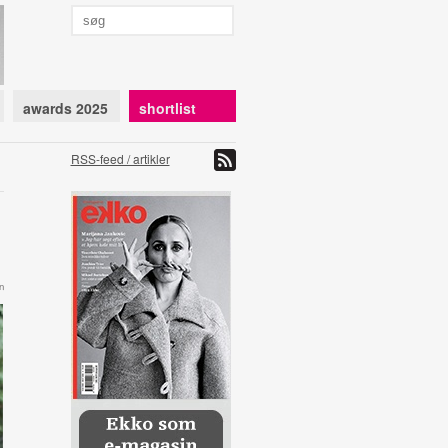
awards 2025
shortlist
RSS-feed / artikler
n