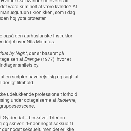
Hvorfor skal kvinder udleveres til
l det være kriminelt at være kvinde? At
a manusguruen i kronikken, som i dag
en højlydte protester.
e også den aarhusianske instruktør
er drejet over Nils Malmros.
rhus by Night
, der er baseret på
ptagelsen af
Drenge
(1977), hvor et
ndtager smilets by.
al en scripter have rejst sig og sagt, at
iderligt filmhold.
ikke udelukkende professionelt forhold
ssing under optagelserne af
Idioterne,
t gruppesexscene.
å Gyldendal – beskriver Trier en
og skriver: ”Er der noget seksuelt i
r der noget seksuelt, men det er ikke