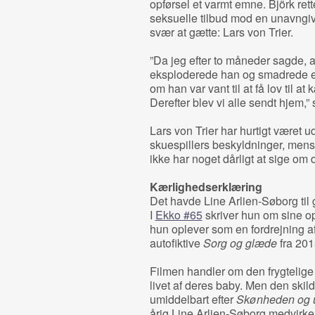
opførsel et varmt emne. Björk re
seksuelle tilbud mod en unavngiv
svær at gætte: Lars von Trier.
”Da jeg efter to måneder sagde, a
eksploderede han og smadrede en s
om han var vant til at få lov til a
Derefter blev vi alle sendt hjem,”
Lars von Trier har hurtigt været 
skuespillers beskyldninger, mens 
ikke har noget dårligt at sige om 
Kærlighedserklæring
Det havde Line Arlien-Søborg til
I
Ekko #65
skriver hun om sine o
hun oplever som en fordrejning af
autofiktive
Sorg og glæde
fra 201
Filmen handler om den frygtelig
livet af deres baby. Men den skil
umiddelbart efter
Skønheden og 
årig Line Arlien-Søborg medvirker