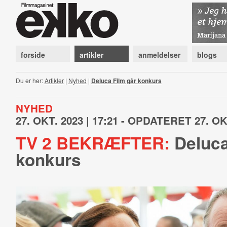
forside
artikler
anmeldelser
blogs
Du er her:
Artikler
|
Nyhed
|
Deluca Film går konkurs
NYHED
27. OKT. 2023 | 17:21 - OPDATERET 27. OKT
TV 2 BEKRÆFTER:
Deluca
konkurs