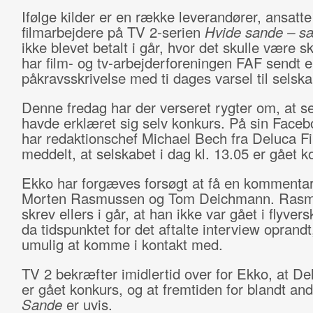
Ifølge kilder er en række leverandører, ansatte
filmarbejdere på TV 2-serien
Hvide sande – s
ikke blevet betalt i går, hvor det skulle være s
har film- og tv-arbejderforeningen FAF sendt 
påkravsskrivelse med ti dages varsel til selska
Denne fredag har der verseret rygter om, at s
havde erklæret sig selv konkurs. På sin Faceb
har redaktionschef Michael Bech fra Deluca F
meddelt, at selskabet i dag kl. 13.05 er gået k
Ekko har forgæves forsøgt at få en kommentar
Morten Rasmussen og Tom Deichmann. Ras
skrev ellers i går, at han ikke var gået i flyver
da tidspunktet for det aftalte interview oprandt
umulig at komme i kontakt med.
TV 2 bekræfter imidlertid over for Ekko, at De
er gået konkurs, og at fremtiden for blandt an
Sande
er uvis.