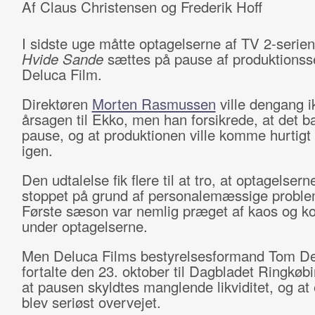
Af Claus Christensen og Frederik Hoff
I sidste uge måtte optagelserne af TV 2-serien
Hvide
Sande
sættes på pause af produktionss
Deluca Film.
Direktøren
Morten Rasmussen
ville dengang i
årsagen til Ekko, men han forsikrede, at det b
pause, og at produktionen ville komme hurtigt
igen.
Den udtalelse fik flere til at tro, at optagelsern
stoppet på grund af personalemæssige proble
Første sæson var nemlig præget af kaos og kon
under optagelserne.
Men Deluca Films bestyrelsesformand Tom D
fortalte den 23. oktober til Dagbladet Ringkøb
at pausen skyldtes manglende likviditet, og at
blev seriøst overvejet.