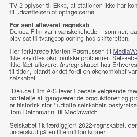
TV 2 oplyser til Ekko, at stationen ikke har k
til udsættelsen af optagelserne.
For sent afleveret regnskab
Deluca Film var i vanskeligheder i sommer, da
blev sat til tvangsopløsning hos skifteretten.
Her forklarede Morten Rasmussen til
MediaWa
ikke skyldtes økonomiske problemer. Selskab
ikke fået afleveret årsregnskabet hos Erhvervs
til tiden, blandt andet fordi en økonomichef var
selskabet.
”Deluca Film A/S lever i bedste velgående me
portefølje af igangværende produktioner og pro
er historisk stor,” udtalte selskabets bestyrel
Tom Deichmann, til Mediawatch.
Selskabet fik færdiggjort 2022-regnskabet, der 
underskud på en lille million kroner.