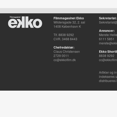
Filmmagasinet Ekko
Sekretariat:
Wildersgade 32, 2. sal
Sekretariat@
1408 København K
Annoncer:
Tlf. 8838 9292
Merete Hell
CVR. 3468 8443
6111 5851
merete@ekko
Chefredaktør:
Claus Christensen
Ekko Shortli
2729 0011
8838 9292
cc@ekkofilm.dk
cc@ekkofilm
Artikler og i
indekseres u
distribueres