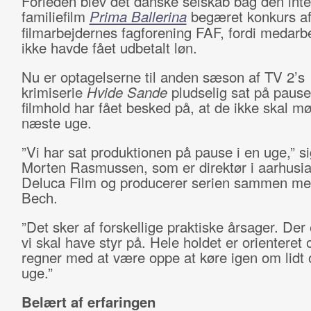
Forleden blev det danske selskab bag den inte
familiefilm
Prima Ballerina
begæret konkurs a
filmarbejdernes fagforening FAF, fordi medarb
ikke havde fået udbetalt løn.
Nu er optagelserne til anden sæson af TV 2’s
krimiserie
Hvide Sande
pludselig sat på pause
filmhold har fået besked på, at de ikke skal mø
næste uge.
”Vi har sat produktionen på pause i en uge,” si
Morten Rasmussen, som er direktør i aarhusi
Deluca Film og producerer serien sammen me
Bech.
”Det sker af forskellige praktiske årsager. Der 
vi skal have styr på. Hele holdet er orienteret 
regner med at være oppe at køre igen om lidt 
uge.”
Belært af erfaringen