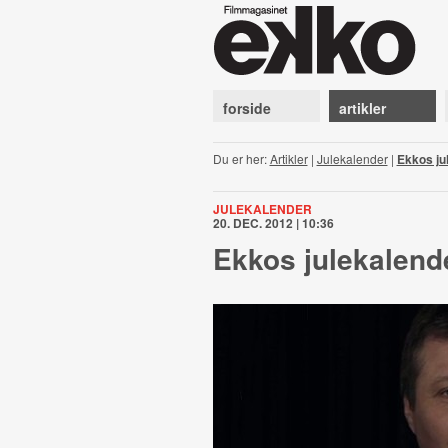
forside
artikler
Du er her:
Artikler
|
Julekalender
|
Ekkos ju
JULEKALENDER
20. DEC. 2012 | 10:36
Ekkos julekalend