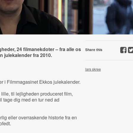
gheder, 24 filmanekdoter – fra alle os
Share this
in julekalender fra 2010.
lars skree
r i Filmmagasinet Ekkos julekalender.
lle, til lejligheden produceret film,
l tage dig med en tur ned ad
lig eller overraskende historie fra en
ofedt.