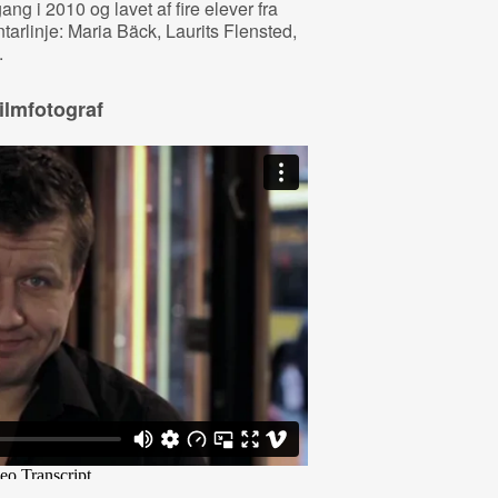
ng i 2010 og lavet af fire elever fra
rlinje: Maria Bäck, Laurits Flensted,
.
ilmfotograf