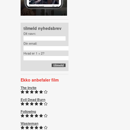
tilmeld nyhedsbrev
Dit navn:
Din email:
Hvad er 1 + 2?
Ekko anbefaler film
The Invite
Evil Dead Burn
Following
Wasteman