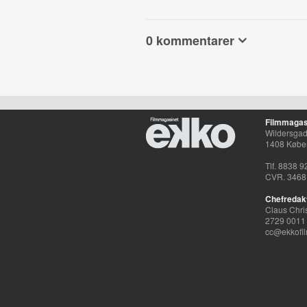
0 kommentarer
Filmmagas
Wildersgade
1408 Købe
Tlf. 8838 9
CVR. 3468
Chefredak
Claus Chri
2729 0011
cc@ekkofil