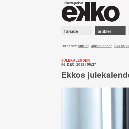
forside
artikler
Du er her:
Artikler
|
Julekalender
|
Ekkos ju
JULEKALENDER
06. DEC. 2012 | 09:27
Ekkos julekalend