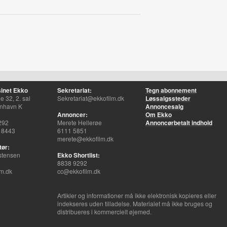
inet Ekko
Sekretariat:
Tegn abonnement
 32, 2. sal
Sekretariat@ekkofilm.dk
Løssalgssteder
nhavn K
Annoncesalg
Annoncer:
Om Ekko
292
Merete Hellerøe
Annoncørbetalt indhold
 8443
6111 5851
merete@ekkofilm.dk
tør:
stensen
Ekko Shortlist:
8838 9292
m.dk
cc@ekkofilm.dk
Artikler og informationer må ikke elektronisk kopieres eller
indekseres uden tilladelse. Materialet må ikke bruges og
distribueres i kommercielt øjemed.