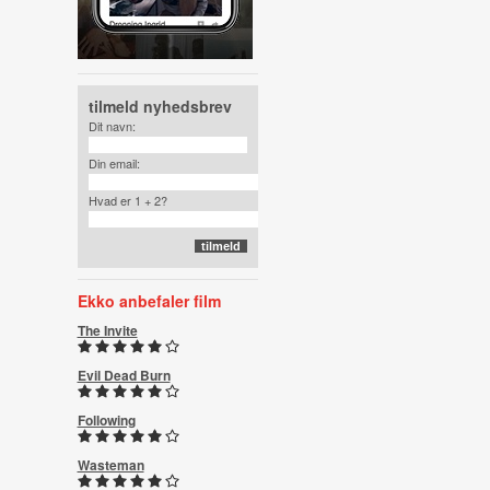
tilmeld nyhedsbrev
Dit navn:
Din email:
Hvad er 1 + 2?
Ekko anbefaler film
The Invite
Evil Dead Burn
Following
Wasteman