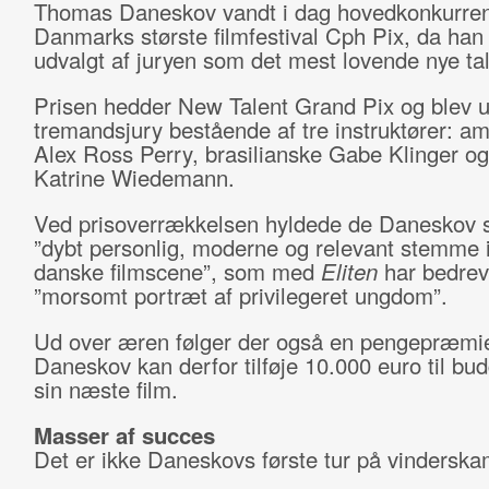
Thomas Daneskov vandt i dag hovedkonkurre
Danmarks største filmfestival Cph Pix, da han
udvalgt af juryen som det mest lovende nye tal
Prisen hedder New Talent Grand Pix og blev u
tremandsjury bestående af tre instruktører: a
Alex Ross Perry, brasilianske Gabe Klinger o
Katrine Wiedemann.
Ved prisoverrækkelsen hyldede de Daneskov 
”dybt personlig, moderne og relevant stemme 
danske filmscene”, som med
Eliten
har bedrev
”morsomt portræt af privilegeret ungdom”.
Ud over æren følger der også en pengepræmie
Daneskov kan derfor tilføje 10.000 euro til bud
sin næste film.
Masser af succes
Det er ikke Daneskovs første tur på vinderska