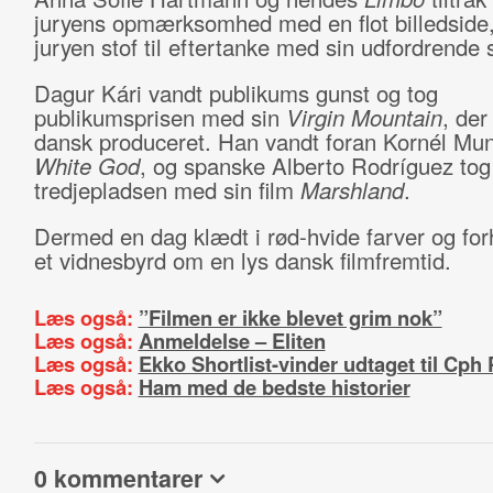
juryens opmærksomhed med en flot billedside
juryen stof til eftertanke med sin udfordrende st
Dagur Kári vandt publikums gunst og tog
publikumsprisen med sin
Virgin Mountain
, der
dansk produceret. Han vandt foran Kornél Mu
White God
, og spanske Alberto Rodríguez tog
tredjepladsen med sin film
Marshland
.
Dermed en dag klædt i rød-hvide farver og for
et vidnesbyrd om en lys dansk filmfremtid.
Læs også:
”Filmen er ikke blevet grim nok”
Læs også:
Anmeldelse – Eliten
Læs også:
Ekko Shortlist-vinder udtaget til Cph 
Læs også:
Ham med de bedste historier
0 kommentarer