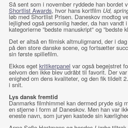
Så sent som i november ryddede han bordet 
Shortlist Awards
, hvor hans kortfilm
Ud, spring
løb med Shortlist Prisen. Daneskov modtog v
lejlighed også personlig hæder, da han vandt i
kategorierne ”bedste manuskript” og ”bedste kl
Det er altså en filmisk altmuligmand, der i dag
på den store danske scene, og fortsætter su
sin første spillefilm.
Ekkos eget
kritikerpanel
var også begejstret f
selvom den ikke blev udråbt til favorit. Der var
enighed om dens kvaliteter, og den fik tildelt 2
i snit.
Lys dansk fremtid
Danmarks filmhimmel kan dermed pryde sig 
en stjerne i form af Daneskov. Men han var ik
eneste navn, som juryen kastede sin kærlighe
Anna Sofie Hartmann og hendes
Limbo
tiltrak