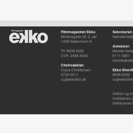
Filmmagasinet Ekko
Sekretariat:
Wildersgade 32, 2. sal
Sekretariat@
1408 København K
Annoncer:
Tlf. 8838 9292
Merete Hell
CVR. 3468 8443
6111 5851
merete@ekko
Chefredaktør:
Claus Christensen
Ekko Shortli
2729 0011
8838 9292
cc@ekkofilm.dk
cc@ekkofilm
Artikler og i
indekseres u
distribueres