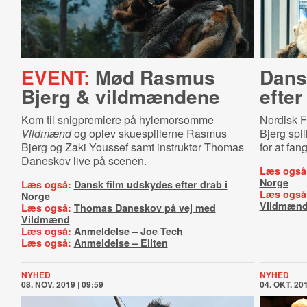
EVENT:
Mød Rasmus
Dans
Bjerg & vildmændene
efter
Kom til snigpremiere på hylemorsomme
Nordisk 
Vildmænd
og oplev skuespillerne Rasmus
Bjerg spil
Bjerg og Zaki Youssef samt instruktør Thomas
for at fa
Daneskov live på scenen.
Læs også
Norge
Læs også:
Dansk film udskydes efter drab i
Læs også
Norge
Vildmæn
Læs også:
Thomas Daneskov på vej med
Vildmænd
Læs også:
Anmeldelse – Joe Tech
Læs også:
Anmeldelse – Eliten
NYHED
NYHED
08. NOV. 2019 | 09:59
04. OKT. 201