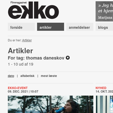
forside
artikler
anmeldelser
blogs
Du er her:
Artikler
Artikler
For tag: thomas daneskov
1 - 10 ud af 19
dato
|
alfabetisk
|
mest læste
EKKO-EVENT
NYHED
09. DEC. 2021 | 10:07
14. OKT. 202