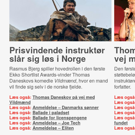
Prisvindende instruktør
Thom
slår sig løs i Norge
vej 
Rasmus Bjerg spiller hovedrollen i den første
Den første
Ekko Shortlist Awards-vinder Thomas
støttebelø
Daneskovs komedie
Vildmænd
, hvor en mand
instruktø
vil finde sig selv i de norske fjelde.
forfatter.
Læs også:
Thomas Daneskov på vej med
Læs også
Vildmænd
Læs også
Læs også:
Anmeldelse – Danmarks sønner
Læs også
Læs også:
Ballade i paladset
Læs også
Læs også:
Ballade for licenspengene
Læs også
Læs også:
Anmeldelse – Joe Tech
fundet
Læs også:
Anmeldelse – Eliten
Læs også