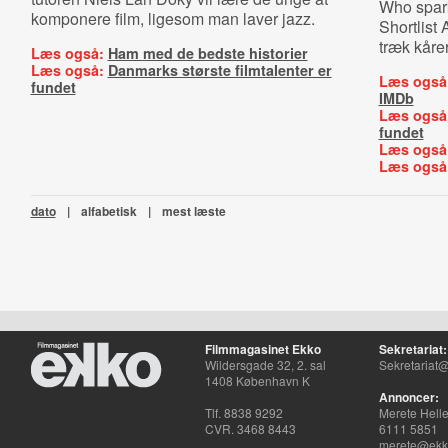
Who spark
komponere film, ligesom man laver jazz.
Shortlist
træk kårer
Læs også:
Ham med de bedste historier
Læs også:
Danmarks største filmtalenter er
Læs også
fundet
IMDb
Læs også
fundet
Læs også
Læs også
dato
|
alfabetisk
|
mest læste
Filmmagasinet Ekko
Sekretariat:
Wildersgade 32, 2. sal
Sekretariat@
1408 København K
Annoncer:
Tlf. 8838 9292
Merete Hell
CVR. 3468 8443
6111 5851
merete@ekko