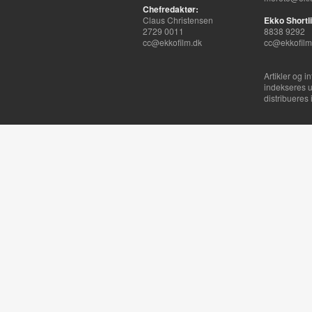
Chefredaktør:
Claus Christensen
Ekko Shortli
2729 0011
8838 9292
cc@ekkofilm.dk
cc@ekkofilm
Artikler og i
indekseres u
distribueres