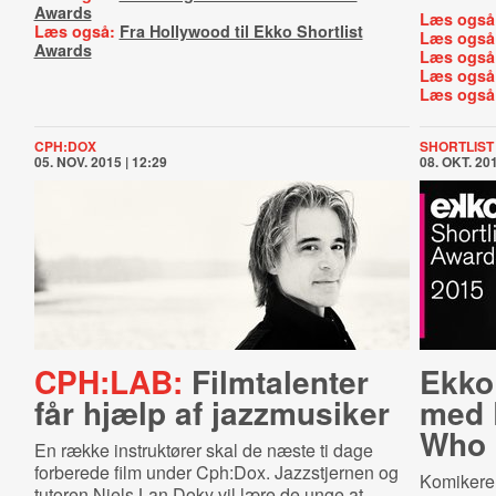
Awards
Læs også
Læs også:
Fra Hollywood til Ekko Shortlist
Læs også
Awards
Læs også
Læs også
Læs også
CPH:DOX
SHORTLIST
05. NOV. 2015 | 12:29
08. OKT. 201
CPH:LAB:
Filmtalenter
Ekko
får hjælp af jazzmusiker
med 
Who
En række instruktører skal de næste ti dage
forberede film under Cph:Dox. Jazzstjernen og
Komikeren
tutoren Niels Lan Doky vil lære de unge at