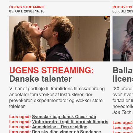
UGENS STREAMING
INTERVIEW
05. OKT. 2018 | 16:18
05. JULI 201
UGENS STREAMING:
Balla
Danske talenter
lice
Vi har et godt øje til fremtidens filmskabere og
”80 proce
anbefaler fem værker af instruktører, der
over, hvo
provokerer, eksperimenterer og vækker store
fortæller
følelser.
hovedroll
Joe Tech
.
Læs også:
Svensker bag dansk Oscar-håb
Læs også:
Vinterbrødre i spil til nordisk filmpris
Læs også
Læs også:
Anmeldelse – Den skyldige
Læs også
Læs også:
Den skyldige vinder på Sundance
Læs også