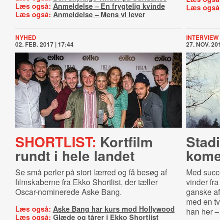
Læs også:
Anmeldelse – En frygtelig kvinde
Læs også
Læs også:
Anmeldelse – Mens vi lever
NYHED
INTERVIEW
02. FEB. 2017 | 17:44
27. NOV. 201
SHORTLIST:
Kortfilm
Stadi
rundt i hele landet
kome
Se små perler på stort lærred og få besøg af
Med succe
filmskaberne fra Ekko Shortlist, der tæller
vinder fr
Oscar-nominerede Aske Bang.
ganske af
med en tv
Læs også:
Aske Bang har kurs mod Hollywood
han her – 
Læs også:
Glæde og tårer i Ekko Shortlist