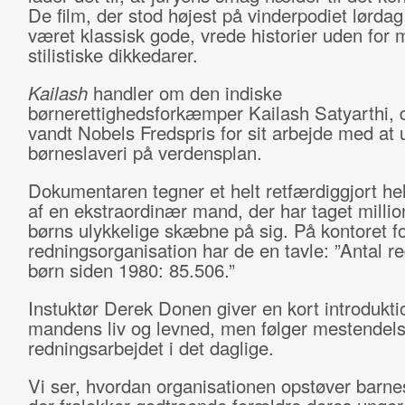
De film, der stod højest på vinderpodiet lørdag
været klassisk gode, vrede historier uden for
stilistiske dikkedarer.
Kailash
handler om den indiske
børnerettighedsforkæmper Kailash Satyarthi, d
vandt Nobels Fredspris for sit arbejde med at
børneslaveri på verdensplan.
Dokumentaren tegner et helt retfærdiggjort he
af en ekstraordinær mand, der har taget millio
børns ulykkelige skæbne på sig. På kontoret f
redningsorganisation har de en tavle: ”Antal r
børn siden 1980: 85.506.”
Instuktør Derek Donen giver en kort introduktio
mandens liv og levned, men følger mestendel
redningsarbejdet i det daglige.
Vi ser, hvordan organisationen opstøver barn