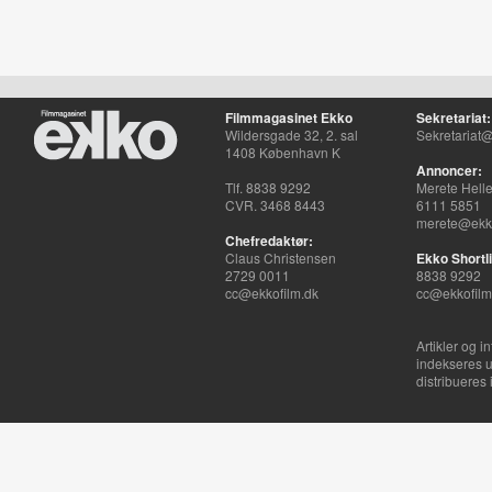
Filmmagasinet Ekko
Sekretariat:
Wildersgade 32, 2. sal
Sekretariat@
1408 København K
Annoncer:
Tlf. 8838 9292
Merete Hell
CVR. 3468 8443
6111 5851
merete@ekko
Chefredaktør:
Claus Christensen
Ekko Shortli
2729 0011
8838 9292
cc@ekkofilm.dk
cc@ekkofilm
Artikler og i
indekseres u
distribueres