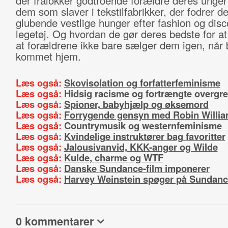
der fralokker godtroende forældre deres unger
dem som slaver i tekstilfabrikker, der fodrer d
glubende vestlige hunger efter fashion og disc
legetøj. Og hvordan de gør deres bedste for at 
at forældrene ikke bare sælger dem igen, når 
kommet hjem.
Læs også:
Skovisolation og forfatterfeminisme
Læs også:
Hidsig racisme og fortrængte overgr
Læs også:
Spioner, babyhjælp og øksemord
Læs også:
Forrygende gensyn med Robin Willi
Læs også:
Countrymusik og westernfeminisme
Læs også:
Kvindelige instruktører bag favoritter
Læs også:
Jalousivanvid, KKK-anger og Wilde
Læs også:
Kulde, charme og WTF
Læs også:
Danske Sundance-film imponerer
Læs også:
Harvey Weinstein spøger på Sundan
0 kommentarer