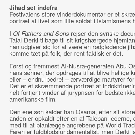
Jihad set indefra
Festivalens store vinderdokumentar er et sk
portræt af livet som lille soldat i islamismens 
I
Of Fathers and Sons
rejser den syriske docu
Talal Derki tilbage til sit krigshærgede hjemla
han udgiver sig for at være en rødglødende jiha
komme tæt på folk, der rent faktisk er det.
Først og fremmest Al-Nusra-generalen Abu 
hans sønner, der opdrages til at blive hellige k
eller – endnu bedre! – ærværdige martyrer for 
Det er et skræmmende portræt af indoktrineri
helt fortjent vinder af juryprisen for bedste ikk
amerikanske film.
Den ene søn kalder han Osama, efter sit store
anden er opkaldt efter en af Taleban-lederne, 
med til at planlægge angrebene på World Trad
Faren er fuldblodsfundamentalist, men Derki l