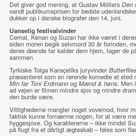
Det giver god mening, at Gustav Möllers
Den 
vandt publikumsprisen for bedste udenlandske
dukker op i danske biografer den 14. juni.
Uanselig festivalvinder
Cemal, Kenan og Suzan har ikke været i dere
siden moren begik selvmord 30 år forinden, m
deres døende far kalder dem hjem, tager de på
sammen.
Tyrkiske Tolga Karaçeliks juryvinder
Butterflie
præsenteret som en rørende komedie et sted
Min far Toni Erdmann
og
Mænd & høns
. Men 
ad vejen er filmen mindre sjov og mindre dram
den burde være.
Vittighederne mangler noget vovemod, hvor m
faktisk kunne fornærme nogen, for at være m
hyggesjove. Og karaktererne – ikke mindst Su
på flugt fra et dårligt ægteskab – føles som fla