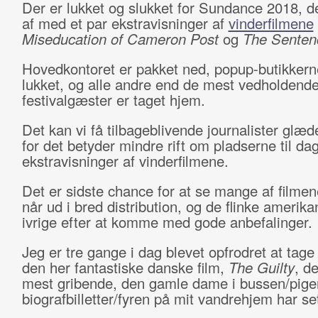
Der er lukket og slukket for Sundance 2018, de
af med et par ekstravisninger af
vinderfilmene
Miseducation of Cameron Post
og
The Senten
Hovedkontoret er pakket ned, popup-butikkern
lukket, og alle andre end de mest vedholdend
festivalgæster er taget hjem.
Det kan vi få tilbageblivende journalister glæd
for det betyder mindre rift om pladserne til da
ekstravisninger af vinderfilmene.
Det er sidste chance for at se mange af filme
når ud i bred distribution, og de flinke amerika
ivrige efter at komme med gode anbefalinger.
Jeg er tre gange i dag blevet opfrodret at tage 
den her fantastiske danske film,
The Guilty
, d
mest gribende, den gamle dame i bussen/pigen 
biografbilletter/fyren på mit vandrehjem har set