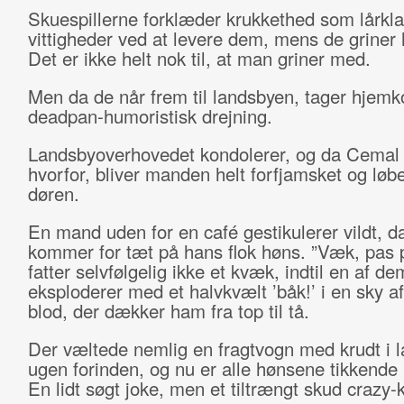
Skuespillerne forklæder krukkethed som lårkl
vittigheder ved at levere dem, mens de griner h
Det er ikke helt nok til, at man griner med.
Men da de når frem til landsbyen, tager hjem
deadpan-humoristisk drejning.
Landsbyoverhovedet kondolerer, og da Cemal
hvorfor, bliver manden helt forfjamsket og løbe
døren.
En mand uden for en café gestikulerer vildt, 
kommer for tæt på hans flok høns. ”Væk, pas 
fatter selvfølgelig ikke et kvæk, indtil en af de
eksploderer med et halvkvælt ’båk!’ i en sky af
blod, der dækker ham fra top til tå.
Der væltede nemlig en fragtvogn med krudt i 
ugen forinden, og nu er alle hønsene tikkende
En lidt søgt joke, men et tiltrængt skud crazy-