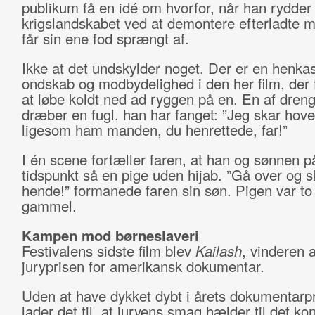
publikum få en idé om hvorfor, når han rydder 
krigslandskabet ved at demontere efterladte m
får sin ene fod sprængt af.
Ikke at det undskylder noget. Der er en henkas
ondskab og modbydelighed i den her film, der få
at løbe koldt ned ad ryggen på en. En af dren
dræber en fugl, han har fanget: ”Jeg skar hove
ligesom ham manden, du henrettede, far!”
I én scene fortæller faren, at han og sønnen p
tidspunkt så en pige uden hijab. ”Gå over og 
hende!” formanede faren sin søn. Pigen var to
gammel.
Kampen mod børneslaveri
Festivalens sidste film blev
Kailash
, vinderen a
juryprisen for amerikansk dokumentar.
Uden at have dykket dybt i årets dokumentar
lader det til, at juryens smag hælder til det ko