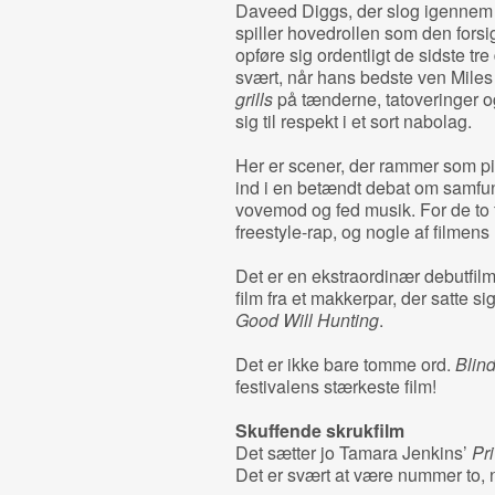
Daveed Diggs, der slog igennem
spiller hovedrollen som den forsigt
opføre sig ordentligt de sidste tr
svært, når hans bedste ven Miles
grills
på tænderne, tatoveringer og
sig til respekt i et sort nabolag.
Her er scener, der rammer som pis
ind i en betændt debat om samfun
vovemod og fed musik. For de to f
freestyle-rap, og nogle af filmens
Det er en ekstraordinær debutfi
film fra et makkerpar, der satte s
Good Will Hunting
.
Det er ikke bare tomme ord.
Blind
festivalens stærkeste film!
Skuffende skrukfilm
Det sætter jo Tamara Jenkins’
Pri
Det er svært at være nummer to, når