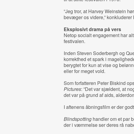
”Jeg tror, at Harvey Weinstein hører
bevæger os videre,” konkluderer 
Eksplosivt drama på vers
Netop socialt engagement har al
festivalen.
Inden Steven Soderbergh og Quen
korrekthed et spark i mageligheden
berygtet for kun at vise og belø
eller for meget vold.
Som forfatteren Peter Biskind o
Pictures
: ”Det var sjældent, at 
det var på grund af aids, alderdo
I aftenens åbningsfilm er der godt
Blindspotting
handler om et par be
der i væmmelse ser deres rå nabol