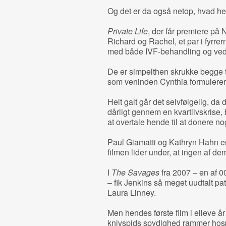
Og det er da også netop, hvad hen
Private Life
, der får premiere på 
Richard og Rachel, et par i fyrrer
med både IVF-behandling og ved 
De er simpelthen skrukke begge to
som veninden Cynthia formulerer
Helt galt går det selvfølgelig, da 
dårligt gennem en kvartlivskris
at overtale hende til at donere no
Paul Giamatti og Kathryn Hahn er 
filmen lider under, at ingen af de
I
The Savages
fra 2007 – en af 0
– fik Jenkins så meget uudtalt p
Laura Linney.
Men hendes første film i elleve å
knivspids spydighed rammer hospi