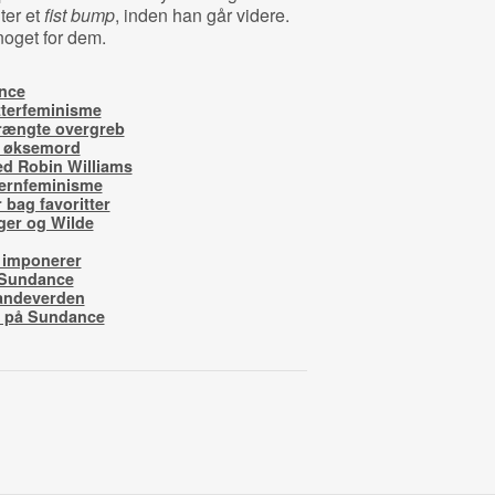
ter et
fist bump
, inden han går videre.
 noget for dem.
ance
tterfeminisme
trængte overgreb
g øksemord
d Robin Williams
ernfeminisme
 bag favoritter
ger og Wilde
 imponerer
å Sundance
mandeverden
r på Sundance