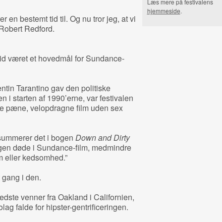
Læs mere på festivalens
hjemmeside
.
 en bestemt tid til. Og nu tror jeg, at vi
Robert Redford.
tid været et hovedmål for Sundance-
tin Tarantino gav den politiske
 i starten af 1990’erne, var festivalen
nne pæne, velopdragne film uden sex
psummerer det i bogen
Down and Dirty
nogen døde i Sundance-film, medmindre
m eller kedsomhed.”
 gang i den.
dste venner fra Oakland i Californien,
ag falde for hipster-gentrificeringen.