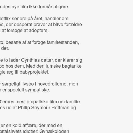
des nye film ikke formår at gøre.
Netflix senere på året, handler om
ne, der desperat prøver at blive forældre
at forsøge at adoptere.
, besatte af at forøge familiestanden,
 det.
de to lader Cynthias datter, der klarer sig
e, bo hos dem. Med den lumske bagtanke
gle æg til babyprojektet.
sørgeligt livstro i hovedrollerne, men
m er specielt sympatiske.
0’ernes mest empatiske film om familie
atos ud af Philip Seymour Hoffman og
r er en kold affære, der med en
talslivets idiotier: Gynækologen