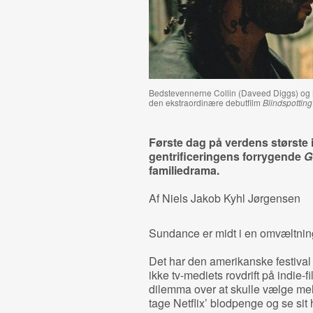
Bedstevennerne Collin (Daveed Diggs) og Mi
den ekstraordinære debutfilm
Blindspotting
Første dag på verdens største 
gentrificeringens forrygende
G
familiedrama.
Af Niels Jakob Kyhl Jørgensen
Sundance er midt i en omvæltnin
Det har den amerikanske festival
ikke tv-mediets rovdrift på indie-f
dilemma over at skulle vælge melle
tage Netflix’ blodpenge og se sit 