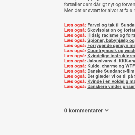
fortæller dem dårligt nyt og forven
Men det er svært for alvor at føle
Læs også:
Farvel og tak til Sund
Læs også:
Skovisolation og forfa
Læs også:
Hidsig racisme og for
Læs også:
Spioner, babyhjælp o
Læs også:
Forrygende gensyn me
Læs også:
Countrymusik og west
Læs også:
Kvindelige instruktører
Læs også:
Jalousivanvid, KKK-an
Læs også:
Kulde, charme og WTF
Læs også:
Danske Sundance-film
Læs også:
Det glæder vi os til p
Læs også:
Kvinde i en voldelig 
Læs også:
Danskere vinder prise
0 kommentarer