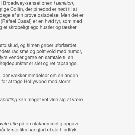
 i Broadway-sensationen
Hamilton
,
ige Collin, der pinedød er nødt til at
e dage af sin prøveløsladelse. Men det er
 (Rafael Casal) er en hvid fyr, som med
 et skrøbeligt ego hustler og tæsker
tolskud, og filmen griber uforfærdet
dets racisme og politivold med humor,
yre vender gerne en samtale til en
 højdepunkter er slet og ret rapsange.
lm, der vækker mindelser om en anden
ig for at tage Hollywood med storm:
spotting
kan meget vel vise sig at være
vate Life
på en utaknemmelig opgave.
 første film har gjort et stort indtryk.