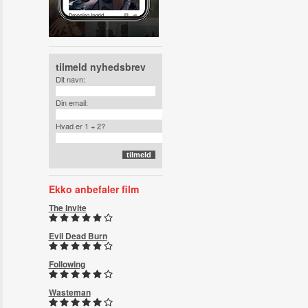
tilmeld nyhedsbrev
Dit navn:
Din email:
Hvad er 1 + 2?
Ekko anbefaler film
The Invite
Evil Dead Burn
Following
Wasteman