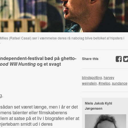
les (Rafael Casal) ser i væmmelse deres rå nabolag blive befolket af hipsters i
.
independent-festival bød på ghetto-
Share this
ood Will Hunting
og et svagt
blindspotting
,
harvey
weinstein
,
#metoo
,
sundance
g.
Niels Jakob Kyhl
 sådan set været længe, men i år er det
Jørgensen
ilmens talenter eller filmskaberens
m at satse på et liv i biografen eller at
hjertebarn smidt ud i deres