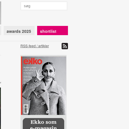
awards 2025
shortlist
RSS-feed / artikler
r