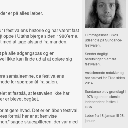
er er på alles læber.
i festivalens historie og har været fast
Filmmagasinet Ekkos
øjt oppe i Utahs bjerge siden 1980’erne.
udsendte på Sundance-
lt med at tage afstand fra manden.
festivalen.
t på alle adgangspas og en
Sender dagligt
vel ikke kan finde ud af at opføre sig
beretninger hjem fra
festivalen.
Assisterende redaktør og
tore samtaleemne, da festivalens
har skrevet for Ekko siden
ede for spørgsmål fra salen.
2014.
Sundance blev grundlagt i
et at fastslå, at festivalen ikke har
1978 og er den største
er er blevet begået.
independent-festival i
USA.
or at gøre hvad. Det er en åben festival,
ores formål her er at fremvise
Løber fra 18. januar til 28.
januar.
en,” sagde skuespilleren, der var med