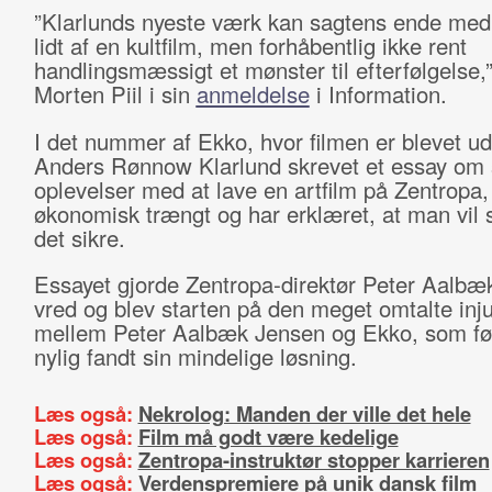
”Klarlunds nyeste værk kan sagtens ende med 
lidt af en kultfilm, men forhåbentlig ikke rent
handlingsmæssigt et mønster til efterfølgelse,”
Morten Piil i sin
anmeldelse
i Information.
I det nummer af Ekko, hvor filmen er blevet ud
Anders Rønnow Klarlund skrevet et essay om 
oplevelser med at lave en artfilm på Zentropa,
økonomisk trængt og har erklæret, at man vil 
det sikre.
Essayet gjorde Zentropa-direktør Peter Aalbæ
vred og blev starten på den meget omtalte inj
mellem Peter Aalbæk Jensen og Ekko, som før
nylig fandt sin mindelige løsning.
Læs også:
Nekrolog: Manden der ville det hele
Læs også:
Film må godt være kedelige
Læs også:
Zentropa-instruktør stopper karrieren
Læs også:
Verdenspremiere på unik dansk film