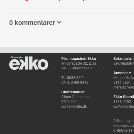
0 kommentarer
Filmmagasinet Ekko
Sekretariat:
Wildersgade 32, 2. sal
Sekretariat@
1408 København K
Annoncer:
Tlf. 8838 9292
Merete Hell
CVR. 3468 8443
6111 5851
merete@ekko
Chefredaktør:
Claus Christensen
Ekko Shortli
2729 0011
8838 9292
cc@ekkofilm.dk
cc@ekkofilm
Artikler og i
indekseres u
distribueres