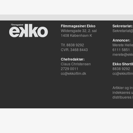
Filmmagasinet Ekko
Sekretariat:
Wildersgade 32, 2. sal
Sekretariat@
1408 København K
Annoncer:
Tlf. 8838 9292
Merete Hell
CVR. 3468 8443
6111 5851
merete@ekko
Chefredaktør:
Claus Christensen
Ekko Shortli
2729 0011
8838 9292
cc@ekkofilm.dk
cc@ekkofilm
Artikler og i
indekseres u
distribueres