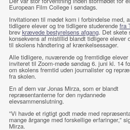
Der var stor forventning inden stormødet for el
European Film College i søndags.
Invitationen til mødet kom i forbindelse med, a
tidligere elever og tre tidligere studerende
fra 
brev
krævede bestyrelsens afgang
. Det skete
konsekvens af mistillid blandt tidligere elever 
til skolens håndtering af krænkelsessager.
Alle tidligere, nuværende og fremtidige elever
inviteret til Zoom-møde søndag 6. juni kl. 14 fo
om skolens fremtid uden journalister og repræ
fra skolen.
En af dem var Jonas Mirza, som er blandt
repræsentanterne for den nydannede
elevsammenslutning.
”Vi havde et rigtigt godt møde med repræsenta
mange årgange med forskellige erfaringer,” si
Mirza.