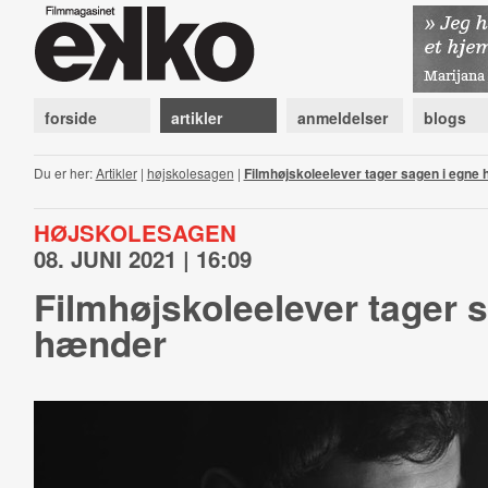
forside
artikler
anmeldelser
blogs
Du er her:
Artikler
|
højskolesagen
|
Filmhøjskoleelever tager sagen i egne
HØJSKOLESAGEN
08. JUNI 2021 | 16:09
Filmhøjskoleelever tager 
hænder