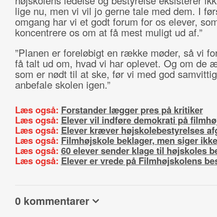
højskolens ledelse og bestyrelse eksisterer ikke
lige nu, men vi vil jo gerne tale med dem. I før
omgang har vi et godt forum for os elever, som 
koncentrere os om at få mest muligt ud af.”
”Planen er foreløbigt en række møder, så vi fo
få talt ud om, hvad vi har oplevet. Og om de æ
som er nødt til at ske, før vi med god samvitti
anbefale skolen igen.”
Læs også:
Forstander lægger pres på kritiker
Læs også:
Elever vil indføre demokrati på filmhø
Læs også:
Elever kræver højskolebestyrelses a
Læs også:
Filmhøjskole beklager, men siger ikk
Læs også:
60 elever sender klage til højskoles b
Læs også:
Elever er vrede på Filmhøjskolens be
0 kommentarer