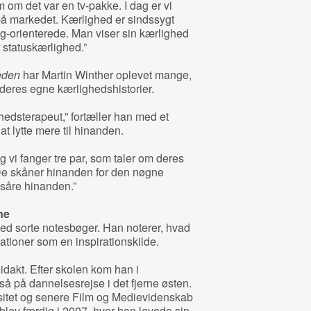
m om det var en tv-pakke. I dag er vi
 på markedet. Kærlighed er sindssygt
eg-orienterede. Man viser sin kærlighed
statuskærlighed.”
eden
har Martin Winther oplevet mange,
deres egne kærlighedshistorier.
edsterapeut,” fortæller han med et
at lytte mere til hinanden.
g vi fanger tre par, som taler om deres
 De skåner hinanden for den nøgne
t såre hinanden.”
ne
med sorte notesbøger. Han noterer, hvad
ationer som en inspirationskilde.
idakt. Efter skolen kom han i
 så på dannelsesrejse i det fjerne østen.
sitet og senere Film og Medievidenskab
lev færdig i 2007, hvor han lavede sin