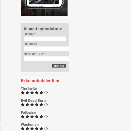
tilmeld nyhedsbrev
Dit navn:
Din email:
Hvad er 1 + 2?
Ekko anbefaler film
The Invite
Evil Dead Burn
Following
Wasteman