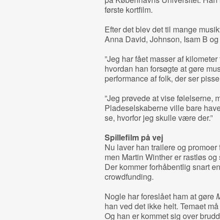
første kortfilm.
Efter det blev det til mange mus
Anna David, Johnson, Isam B og 
”Jeg har fået masser af kilometer f
hvordan han forsøgte at gøre mus
performance af folk, der ser pis
”Jeg prøvede at vise følelserne, 
Pladeselskaberne ville bare hav
se, hvorfor jeg skulle være der.”
Spillefilm på vej
Nu laver han trailere og promoer 
men Martin Winther er rastløs og
Der kommer forhåbentlig snart en 
crowdfunding.
Nogle har foreslået ham at gøre
M
han ved det ikke helt. Temaet må 
Og han er kommet sig over brudde