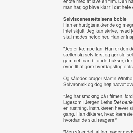
endte med at lave en film. Den h
man har, og blive klar til det hele 
Selviscenesættelsens boble
Han er hurtigtsnakkende og mege
intet skjult. Jeg kan skrive, hvad je
skal mødes netop her. Han er insp
”Jeg er kæmpe fan. Han er den 
sætter sig selv først og gør sig sel
gammel mand i underbukser, der 
evne til at gøre hverdagsting epi
Og således bruger Martin Winther
Selvironisk og dog højt hævet ove
”Jeg har smoking på i filmen, fordi
Ligesom i Jørgen Leths
Det perf
en rustning. Instruktøren hæver s
gang. Han dikterer, hvad kærestep
hvordan de skal reagere.”
”Men så er det, at jeg møder mo