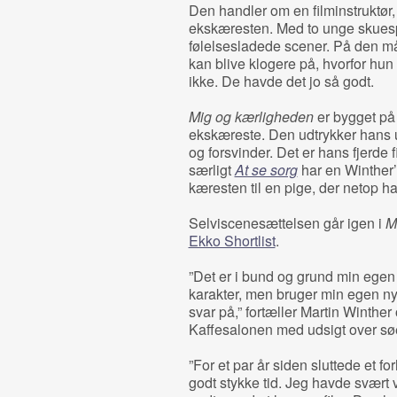
Den handler om en filminstruktør,
ekskæresten. Med to unge skuespi
følelsesladede scener. På den måd
kan blive klogere på, hvorfor hun 
ikke. De havde det jo så godt.
Mig og kærligheden
er bygget på
ekskæreste. Den udtrykker hans 
og forsvinder. Det er hans fjerde 
særligt
At se sorg
har en Winther’s
kæresten til en pige, der netop ha
Selviscenesættelsen går igen i
M
Ekko Shortlist
.
”Det er i bund og grund min egen h
karakter, men bruger min egen ny
svar på,” fortæller Martin Winthe
Kaffesalonen med udsigt over sø
”For et par år siden sluttede et for
godt stykke tid. Jeg havde svært v