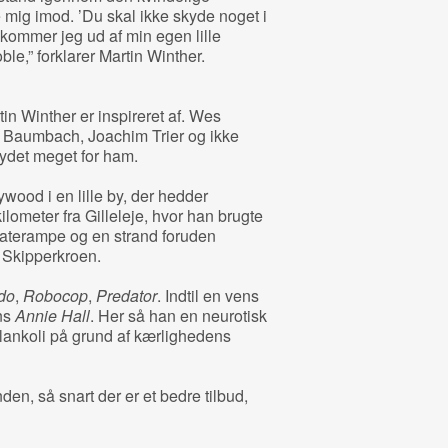
 mig imod. ’Du skal ikke skyde noget i
kommer jeg ud af min egen lille
le,” forklarer Martin Winther.
in Winther er inspireret af. Wes
Baumbach, Joachim Trier og ikke
ydet meget for ham.
wood i en lille by, der hedder
lometer fra Gilleleje, hvor han brugte
skaterampe og en strand foruden
 Skipperkroen.
do
,
Robocop
,
Predator
. Indtil en vens
ns
Annie Hall
. Her så han en neurotisk
ankoli på grund af kærlighedens
den, så snart der er et bedre tilbud,