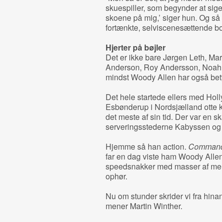
skuespiller, som begynder at sige
skoene på mig,’ siger hun. Og så 
fortænkte, selviscenesættende bob
Hjerter på bøjler
Det er ikke bare Jørgen Leth, Mart
Anderson, Roy Andersson, Noah 
mindst Woody Allen har også bet
Det hele startede ellers med Holly
Esbønderup i Nordsjælland otte ki
det meste af sin tid. Der var en 
serveringsstederne Kabyssen og
Hjemme så han action.
Comman
far en dag viste ham Woody Alle
speedsnakker med masser af mel
ophør.
Nu om stunder skrider vi fra hinan
mener Martin Winther.