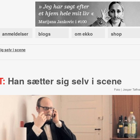
anmeldelser
blogs
om ekko
shop
ig selv i scene
:
Han sætter sig selv i scene
Foto | Jesper Tøffne