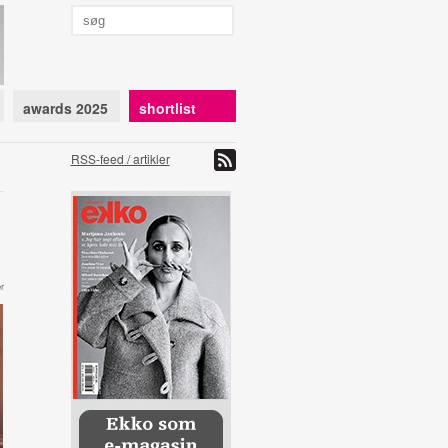
awards 2025
shortlist
RSS-feed / artikler
r