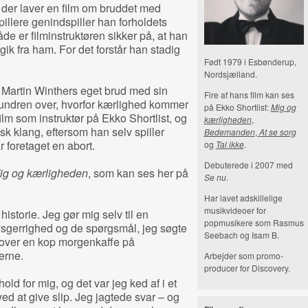
 der laver en film om bruddet med
llere genindspiller han forholdets
e er filminstruktøren sikker på, at han
gik fra ham. For det forstår han stadig
Født 1979 i Esbønderup,
Nordsjælland.
 Martin Winthers eget brud med sin
Fire af hans film kan ses
undren over, hvorfor kærlighed kommer
på Ekko Shortlist:
Mig og
film som instruktør på Ekko Shortlist, og
kærligheden
,
k klang, eftersom han selv spiller
Bedemanden
,
At se sorg
r foretaget en abort.
og
Tal ikke
.
Debuterede i 2007 med
ig og kærligheden
, som kan ses her på
Se nu
.
Har lavet adskillelige
musikvideoer for
istorie. Jeg gør mig selv til en
popmusikere som Rasmus
sgerrighed og de spørgsmål, jeg søgte
Seebach og Isam B.
r over en kop morgenkaffe på
erne.
Arbejder som promo-
producer for Discovery.
hold for mig, og det var jeg ked af i et
ed at give slip. Jeg jagtede svar – og