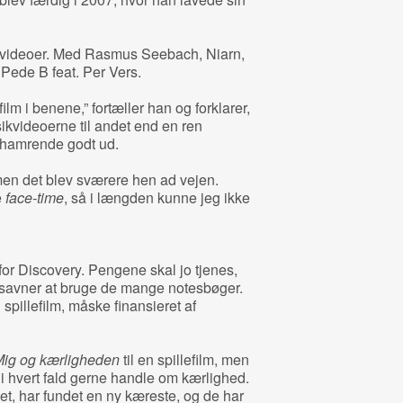
ikvideoer. Med Rasmus Seebach, Niarn,
Pede B feat. Per Vers.
ilm i benene,” fortæller han og forklarer,
ikvideoerne til andet end en ren
sehamrende godt ud.
men det blev sværere hen ad vejen.
e
face-time
, så i længden kunne jeg ikke
for Discovery. Pengene skal jo tjenes,
 savner at bruge de mange notesbøger.
spillefilm, måske finansieret af
ig og kærligheden
til en spillefilm, men
i hvert fald gerne handle om kærlighed.
t, har fundet en ny kæreste, og de har