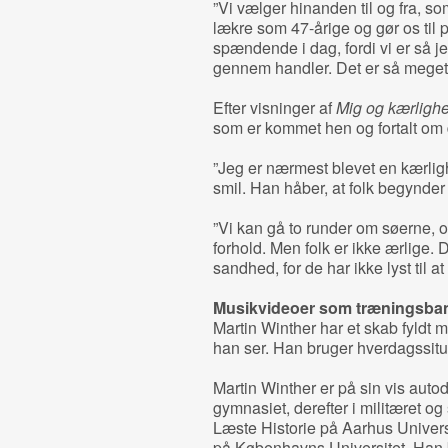
”Vi vælger hinanden til og fra, so
lækre som 47-årige og gør os til
spændende i dag, fordi vi er så j
gennem handler. Det er så meget 
Efter visninger af
Mig og kærligh
som er kommet hen og fortalt om 
”Jeg er nærmest blevet en kærligh
smil. Han håber, at folk begynder 
”Vi kan gå to runder om søerne, o
forhold. Men folk er ikke ærlige.
sandhed, for de har ikke lyst til a
Musikvideoer som træningsba
Martin Winther har et skab fyldt 
han ser. Han bruger hverdagssitu
Martin Winther er på sin vis autod
gymnasiet, derefter i militæret og
Læste Historie på Aarhus Univer
på Københavns Universitet. Han b