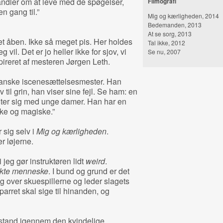
andler om at leve med de spøgelser,
Filmografi
en gang til.”
Mig og kærligheden, 2014
Bedemanden, 2013
At se sorg, 2013
t åben. Ikke så meget pis. Her holdes
Tal ikke, 2012
g vil. Det er jo heller ikke for sjov, vi
Se nu, 2007
ireret af mesteren Jørgen Leth.
danske iscenesættelsesmester. Han
v til grin, han viser sine fejl. Se ham: en
ter sig med unge damer. Han har en
ske og magiske.”
 sig selv i
Mig og kærligheden
.
r løjerne.
 jeg gør instruktøren lidt
weird
.
ekte menneske
. I bund og grund er det
ig over skuespillerne og leder slagets
arret skal sige til hinanden, og
dstand igennem den kvindelige