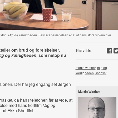
ktør i
Mig og kærligheden
. Selviscenesættelsen er et af hans store virkemidler.
tæller om brud og forelskelser,
Share this
ig og kærligheden
, som netop nu
martin winther
,
mig og
kærligheden
,
shortlist
alonen. Dér har jeg engang set Jørgen
Martin Winther
asket, da han i telefonen får at vide, at
delse med hans kortfilm
Mig og
 på Ekko Shortlist.