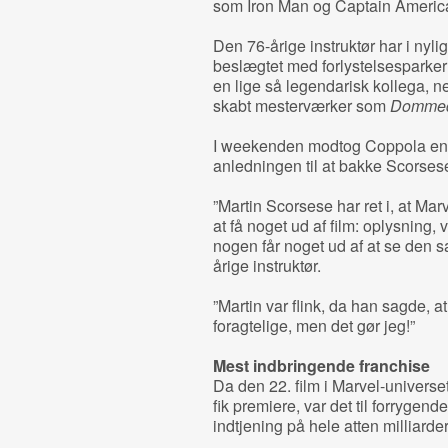
som Iron Man og Captain America 
Den 76-årige instruktør har i nyli
beslægtet med forlystelsesparker
en lige så legendarisk kollega, n
skabt mesterværker som
Dommed
I weekenden modtog Coppola en fi
anledningen til at bakke Scorses
”Martin Scorsese har ret i, at Marv
at få noget ud af film: oplysning, v
nogen får noget ud af at se den 
årige instruktør.
”Martin var flink, da han sagde, a
foragtelige, men det gør jeg!”
Mest indbringende franchise
Da den 22. film i Marvel-universe
fik premiere, var det til forrygen
indtjening på hele atten milliard