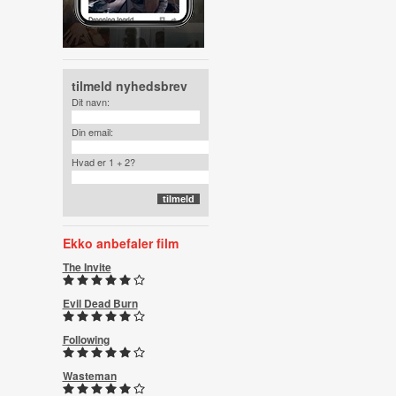
tilmeld nyhedsbrev
Dit navn:
Din email:
Hvad er 1 + 2?
Ekko anbefaler film
The Invite
Evil Dead Burn
Following
Wasteman