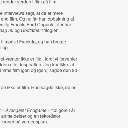
redder verden i film på film.
ge interviews sagt, at de er mere
 end film. Og nu får han opbakning af
emlig Francis Ford Coppola, der har
ag nu
og
Godfather
-trilogien.
lmpris i Frankrig, og han brugte
e op.
el-værker ikke er film, fordi vi forventer
iden eller inspiration. Jeg tror ikke, at
samme film igen og igen,” sagde den 80-
t de ikke er film. Han sagde ikke, de er
t –
Avengers: Endgame
– tidligere i år
de anmeldelser og en rekordstor
er kroner på verdensplan.