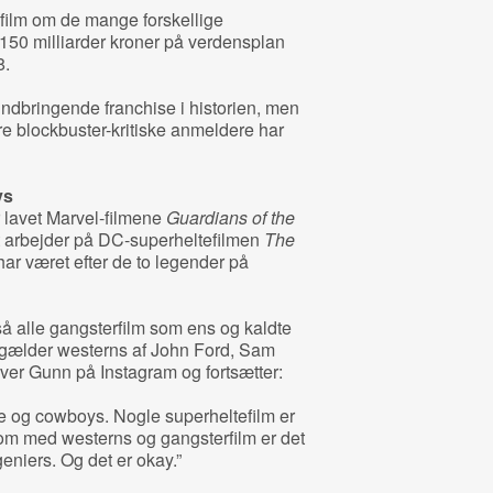
film om de mange forskellige
 150 milliarder kroner på verdensplan
8.
 indbringende franchise i historien, men
 blockbuster-kritiske anmeldere har
ys
 lavet Marvel-filmene
Guardians of the
t arbejder på DC-superheltefilmen
The
har været efter de to legender på
å alle gangsterfilm som ens og kaldte
 gælder westerns af John Ford, Sam
ver Gunn på Instagram og fortsætter:
e og cowboys. Nogle superheltefilm er
om med westerns og gangsterfilm er det
 geniers. Og det er okay.”