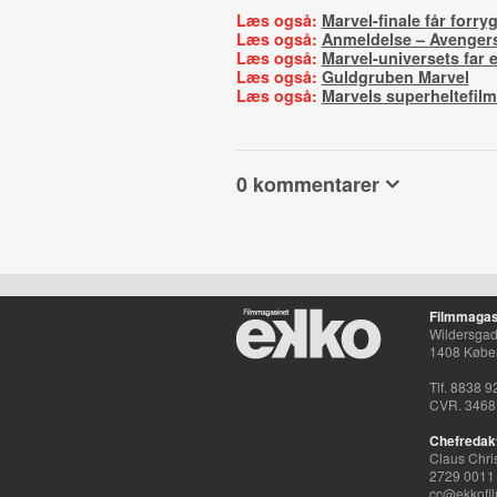
Læs også:
Marvel-finale får forr
Læs også:
Anmeldelse – Avenger
Læs også:
Marvel-universets far 
Læs også:
Guldgruben Marvel
Læs også:
Marvels superheltefilm 
0 kommentarer
Filmmagas
Wildersgade
1408 Købe
Tlf. 8838 9
CVR. 3468
Chefredak
Claus Chri
2729 0011
cc@ekkofil