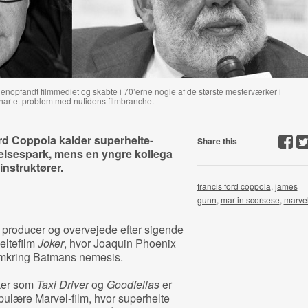
nopfandt filmmediet og skabte i 70’erne nogle af de største mesterværker i
 har et problem med nutidens filmbranche.
rd Coppola kalder superhelte-
Share this
telsespark, mens en yngre kollega
instruktører.
francis ford coppola
,
james
gunn
,
martin scorsese
,
marve
 producer og overvejede efter sigende
eltefilm
Joker
, hvor Joaquin Phoenix
n omkring Batmans nemesis.
ker som
Taxi Driver
og
Goodfellas
er
ulære Marvel-film, hvor superhelte