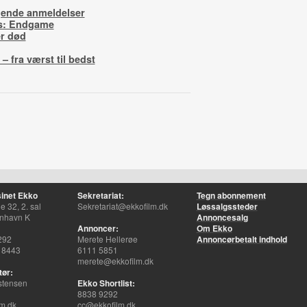
ygende anmeldelser
s: Endgame
er død
– fra værst til bedst
inet Ekko
Sekretariat:
Tegn abonnement
 32, 2. sal
Sekretariat@ekkofilm.dk
Løssalgssteder
nhavn K
Annoncesalg
Annoncer:
Om Ekko
292
Merete Hellerøe
Annoncørbetalt indhold
 8443
6111 5851
merete@ekkofilm.dk
tør:
stensen
Ekko Shortlist:
8838 9292
m.dk
cc@ekkofilm.dk