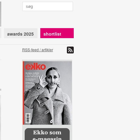
awards 2025
shortlist
RSS-feed / artikler
t