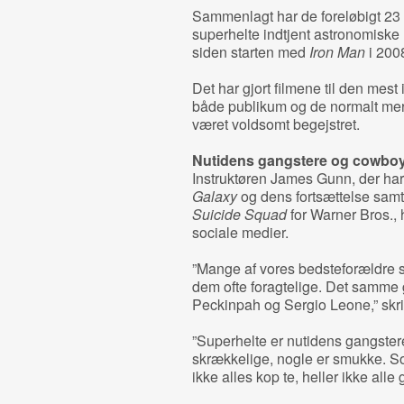
Sammenlagt har de foreløbigt 23 
superhelte indtjent astronomiske
siden starten med
Iron Man
i 200
Det har gjort filmene til den mest
både publikum og de normalt mere
været voldsomt begejstret.
Nutidens gangstere og cowbo
Instruktøren James Gunn, der har
Galaxy
og dens fortsættelse sam
Suicide Squad
for Warner Bros., 
sociale medier.
”Mange af vores bedsteforældre s
dem ofte foragtelige. Det samme
Peckinpah og Sergio Leone,” skri
”Superhelte er nutidens gangster
skrækkelige, nogle er smukke. S
ikke alles kop te, heller ikke alle