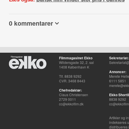
0 kommentarer
Filmmagasinet Ekko
Sekretariat:
Wildersgade 32, 2. sal
Sekretariat@
1408 København K
Annoncer:
Tlf. 8838 9292
Merete Hell
CVR. 3468 8443
6111 5851
merete@ekko
Chefredaktør:
Claus Christensen
Ekko Shortli
2729 0011
8838 9292
cc@ekkofilm.dk
cc@ekkofilm
Artikler og i
indekseres u
distribueres