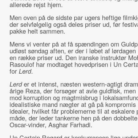
allerede rejst hjem.
Men oven på de sidste par ugers heftige filmki
der selvfølgelig også deles priser ud, før festi
pakke helt sammen.
Mens vi venter på at få spændingen om Guld
udløst søndag aften, er der i løbet af lørdagen 
en række priser ud. Den iranske instruktør 
Rasoulof har modtaget hovedprisen i Un Cert
for
Lerd
.
Lerd
er et intenst, næsten western-agtigt dra
årige Reza, der forsøger at avle guldfisk, me
mod korruption og magtmisbrug i lokalsamfun
idealistiske mand nægter at gå på kompromis
idealer, hvilket får problemerne til at eskalere
måde, der leder tankerne hen på den dobbelte
Oscar-vinder, Asghar Farhadi.
Un Certain Regard er konkurrencen lige under