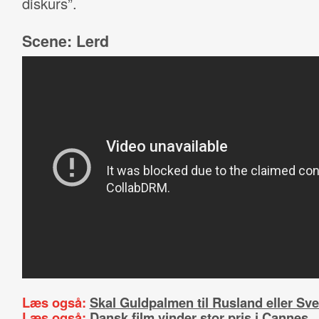
diskurs”.
Scene: Lerd
Læs også:
Skal Guldpalmen til Rusland eller Sve
Læs også:
Dansk film vinder stor pris i Cannes