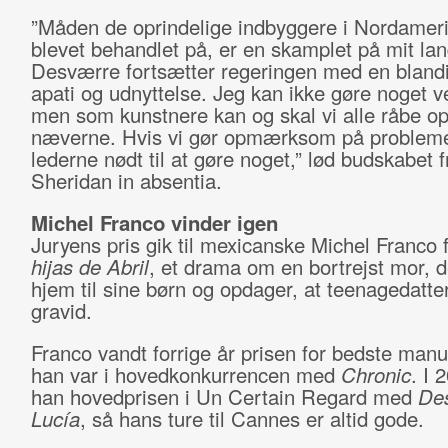
”Måden de oprindelige indbyggere i Nordameri
blevet behandlet på, er en skamplet på mit lan
Desværre fortsætter regeringen med en blandi
apati og udnyttelse. Jeg kan ikke gøre noget v
men som kunstnere kan og skal vi alle råbe op
næverne. Hvis vi gør opmærksom på problemer
lederne nødt til at gøre noget,” lød budskabet f
Sheridan in absentia.
Michel Franco vinder igen
Juryens pris gik til mexicanske Michel Franco 
hijas de Abril
, et drama om en bortrejst mor, 
hjem til sine børn og opdager, at teenagedatte
gravid.
Franco vandt forrige år prisen for bedste manu
han var i hovedkonkurrencen med
Chronic
. I 
han hovedprisen i Un Certain Regard med
De
Lucía
, så hans ture til Cannes er altid gode.