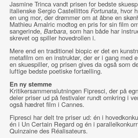
Jasmine Trinca vandt prisen for bedste skuespil
italienske Sergio Castellittos
Fortunata
, hvor h
en ung mor, der drømmer om at åbne en skøn
Mathieu Amalric modtog en pris for sin film o
sangerinde,
Barbara
, som han både har instru
skrevet og spiller hovedrollen i.
Mere end en traditionel biopic er det en kunstn
metafilm om en instruktør, der er i gang med e
en skuespiller, og prisen gives da også som d
luftige bedste poetiske fortælling.
En ny stemme
Kritikersammenslutningen Fipresci, der på eg
deler priser ud på festivaler rundt omkring i ve
også hædret film i Cannes.
Fipresci har delt tre priser ud: én i hovedkonk
én i Un Certain Regard og én i parallelkonkur
Quinzaine des Réalisateurs.