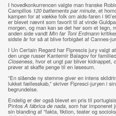
I hovedkonkurrencen valgte man franske Robi
Campillos
120 battements par minute
, et ho
kampen for at vække folk om aids-faren i 90’e
er blevet nævnt som favorit til at vinde Guldp
morgen, og man kan se det her som et tegn, 
anden side vandt
Min far Toni Erdmann
kritike
sidste år for så at blive forbigået af Cannes-ju
I Un Certain Regard har Fiprescis jury valgt a
den unge russer Kantemir Balagov for familie
Closeness
, hvor et ungt par bliver kidnappet, 
prøver at skaffe penge til en løsesum.
”En slående ny stemme giver en intens skildrin
lukket fællesskab,” skriver Fipresci-juryen i sin
begrundelse.
Endelig er der også blevet en pris til portugis
Pintos
A fábrica de nada
, som har imponeret 
sin blanding af ”fakta, fiktion, teater og sociolo