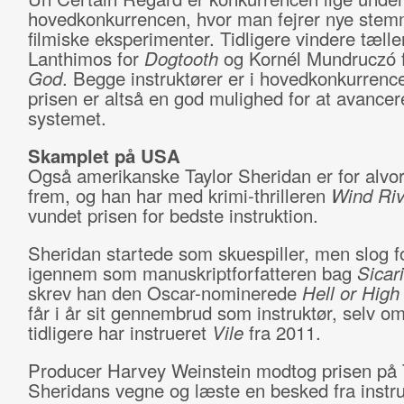
hovedkonkurrencen, hvor man fejrer nye stem
filmiske eksperimenter. Tidligere vindere tæll
Lanthimos for
Dogtooth
og Kornél Mundruczó 
God
. Begge instruktører er i hovedkonkurrence
prisen er altså en god mulighed for at avancere
systemet.
Skamplet på USA
Også amerikanske Taylor Sheridan er for alvor
frem, og han har med krimi-thrilleren
Wind Riv
vundet prisen for bedste instruktion.
Sheridan startede som skuespiller, men slog fo
igennem som manuskriptforfatteren bag
Sicar
skrev han den Oscar-nominerede
Hell or High
får i år sit gennembrud som instruktør, selv o
tidligere har instrueret
Vile
fra 2011.
Producer Harvey Weinstein modtog prisen på 
Sheridans vegne og læste en besked fra instru