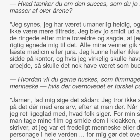
— Hvad tænker du om den succes, som du jo h
masser af over årene?
"Jeg synes, jeg har været umanerlig heldig, o
ikke være mere tilfreds. Jeg blev jo smidt ud a
de ringede efter mine forældre og sagde, at je
rigtig egnede mig til det. Alle mine venner gik
læste medicin eller jura. Jeg kunne heller ikke 
sidde på kontor, og hvis jeg virkelig skulle hav
arbejde, så skulle det nok have været som bu
— Hvordan vil du gerne huskes, som filmmag
menneske — hvis der overhovedet er forskel p
"Jamen, lad mig sige det sådan: Jeg tror ikke
på det dér med ens arv, efter at man dør. Når j
jeg ret ligeglad med, hvad folk siger. For min 
man tage mine film og smide dem i kloakken, 
skriver, at jeg var et fredeligt menneske eller
personage i hele verden ... for mig gør det ov