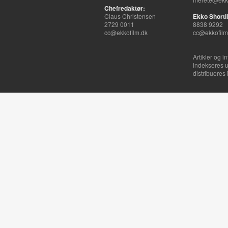
Chefredaktør:
Claus Christensen
Ekko Shortli
2729 0011
8838 9292
cc@ekkofilm.dk
cc@ekkofilm
Artikler og i
indekseres u
distribueres