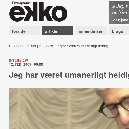
forside
artikler
anmeldelser
blogs
Du er her:
Artikler
|
Interview
|
Jeg har været umanerligt heldig
INTERVIEW
12. FEB. 2007 | 08:00
Jeg har været umanerligt heldi