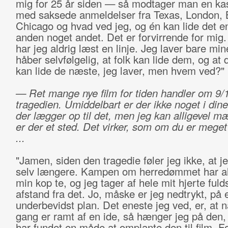
mig for 25 år siden — så modtager man en kas
med saksede anmeldelser fra Texas, London, 
Chicago og hvad ved jeg, og én kan lide det e
anden noget andet. Det er forvirrende for mig
har jeg aldrig læst en linje. Jeg laver bare min
håber selvfølgelig, at folk kan lide dem, og at
kan lide de næste, jeg laver, men hvem ved?"
— Ret mange nye film for tiden handler om 9/
tragedien. Umiddelbart er der ikke noget i dine
der lægger op til det, men jeg kan alligevel mæ
er der et sted. Det virker, som om du er meget
...
"Jamen, siden den tragedie føler jeg ikke, at j
selv længere. Kampen om herredømmet har al
min kop te, og jeg tager af hele mit hjerte ful
afstand fra det. Jo, måske er jeg nedtrykt, på 
underbevidst plan. Det eneste jeg ved, er, at n
gang er ramt af en ide, så hænger jeg på den, i
har fundet en måde at omplante den til film. F