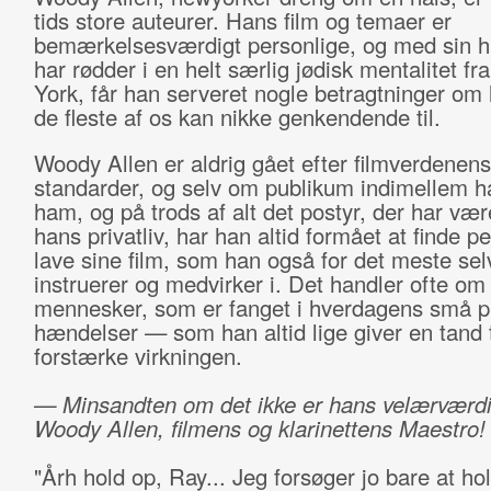
tids store auteurer. Hans film og temaer er
bemærkelsesværdigt personlige, og med sin h
har rødder i en helt særlig jødisk mentalitet f
York, får han serveret nogle betragtninger om 
de fleste af os kan nikke genkendende til.
Woody Allen er aldrig gået efter filmverdenens
standarder, og selv om publikum indimellem ha
ham, og på trods af alt det postyr, der har væ
hans privatliv, har han altid formået at finde pe
lave sine film, som han også for det meste selv
instruerer og medvirker i. Det handler ofte om
mennesker, som er fanget i hverdagens små pi
hændelser — som han altid lige giver en tand ti
forstærke virkningen.
— Minsandten om det ikke er hans velærværd
Woody Allen, filmens og klarinettens Maestro!
"Årh hold op, Ray... Jeg forsøger jo bare at ho