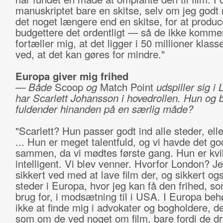
manuskriptet bare en skitse, selv om jeg godt 
det noget længere end en skitse, for at produ
budgettere det ordentligt — så de ikke komme
fortæller mig, at det ligger i 50 millioner klass
ved, at det kan gøres for mindre."
Europa giver mig frihed
— Både
Scoop
og
Match Point
udspiller sig i
har Scarlett Johansson i hovedrollen. Hun og 
fuldender hinanden på en særlig måde?
"Scarlett? Hun passer godt ind alle steder, el
... Hun er meget talentfuld, og vi havde det go
sammen, da vi mødtes første gang. Hun er kvi
intelligent. Vi blev venner. Hvorfor London? Je
sikkert ved med at lave film der, og sikkert og
steder i Europa, hvor jeg kan få den frihed, so
brug for, i modsætning til i USA. I Europa beh
ikke at finde mig i advokater og bogholdere, de
som om de ved noget om film, bare fordi de dr