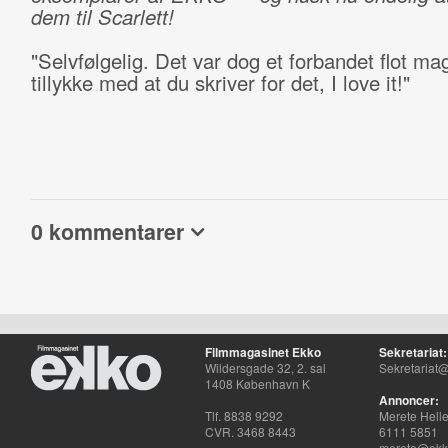
dem til Scarlett!
"Selvfølgelig. Det var dog et forbandet flot ma
tillykke med at du skriver for det, I love it!"
0 kommentarer
Filmmagasinet Ekko
Sekretariat:
Wildersgade 32, 2. sal
Sekretariat@
1408 København K
Annoncer:
Tlf. 8838 9292
Merete Hell
CVR. 3468 8443
6111 5851
merete@ekko