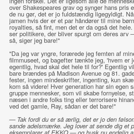
ingen forskel. Det er ligesom alle de menneske
over Shakespeares grav og synger hans pris e
de nu gør, det er jo fuldstændig ligegyldigt. Nå
jamen hvis der er et par håndører til mine børn
royalties, så fint, men det er da også det hele
ser politikere, der bliver spurgt om deres arv 
så, siger jeg bare!"
"Da jeg var yngre, forærede jeg femten af mine 
filmmuseet, og bagefter tænkte jeg, 'hvem er 
egentlig, hvad skal det hele til for?' Egentlig vil
bare brændes på Madison Avenue og 81. gade
fester, ingen mindeskrifter, ingenting, kun sk
kom så videre! Hver generation har sin egen s
gruppe mennesker, som vil skabe fornyelse, st
næsen i andre folks ting eller terrorisere hinan
ved det gamle, Ray, sådan er det bare!"
— Tak fordi du er så ærlig, det er jo den føls
sande adelsmærke. Jeg lover at sende dig et p
eksemplarer af EKKO — og husk nu endelig at 