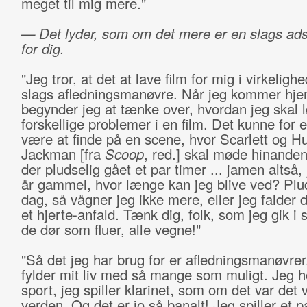
meget til mig mere."
— Det lyder, som om det mere er en slags ad
for dig.
"Jeg tror, at det at lave film for mig i virkeligh
slags afledningsmanøvre. Når jeg kommer hje
begynder jeg at tænke over, hvordan jeg skal 
forskellige problemer i en film. Det kunne for
være at finde på en scene, hvor Scarlett og H
Jackman [fra
Scoop
, red.] skal møde hinanden
der pludselig gået et par timer ... jamen altså,
år gammel, hvor længe kan jeg blive ved? Plu
dag, så vågner jeg ikke mere, eller jeg falder 
et hjerte-anfald. Tænk dig, folk, som jeg gik i
de dør som fluer, alle vegne!"
"Så det jeg har brug for er afledningsmanøvrer
fylder mit liv med så mange som muligt. Jeg h
sport, jeg spiller klarinet, som om det var det v
verden. Og det er jo så banalt! Jeg spiller et 