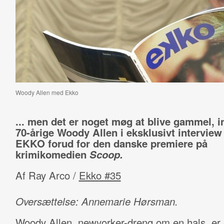
Woody Allen med Ekko
... men det er noget møg at blive gammel,
70-årige Woody Allen i eksklusivt intervie
EKKO forud for den danske premiere på
krimikomedien
Scoop.
Af Ray Arco /
Ekko #35
Oversættelse: Annemarie Hørsman.
Woody Allen, newyorker-dreng om en hals, er 