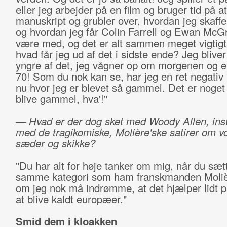
eller jeg arbejder på en film og bruger tid på at
manuskript og grubler over, hvordan jeg skaff
og hvordan jeg får Colin Farrell og Ewan McGre
være med, og det er alt sammen meget vigtig
hvad får jeg ud af det i sidste ende? Jeg bliver
yngre af det, jeg vågner op om morgenen og e
70! Som du nok kan se, har jeg en ret negativ i
nu hvor jeg er blevet så gammel. Det er noget
blive gammel, hva'!"
— Hvad er der dog sket med Woody Allen, ins
med de tragikomiske, Molière'ske satirer om vo
sæder og skikke?
"Du har alt for høje tanker om mig, når du sætt
samme kategori som ham franskmanden Moliè
om jeg nok må indrømme, at det hjælper lidt 
at blive kaldt europæer."
Smid dem i kloakken