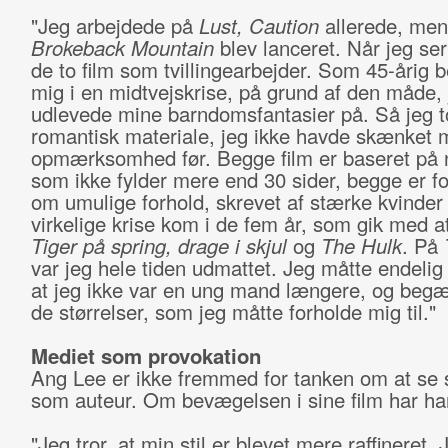
"Jeg arbejdede på
Lust, Caution
allerede, men
Brokeback Mountain
blev lanceret. Når jeg ser 
de to film som tvillingearbejder. Som 45-årig b
mig i en midtvejskrise, på grund af den måde, 
udlevede mine barndomsfantasier på. Så jeg tog
romantisk materiale, jeg ikke havde skænket
opmærksomhed før. Begge film er baseret på n
som ikke fylder mere end 30 sider, begge er fo
om umulige forhold, skrevet af stærke kvinder 
virkelige krise kom i de fem år, som gik med a
Tiger på spring, drage i skjul
og
The Hulk
. På
var jeg hele tiden udmattet. Jeg måtte endelig
at jeg ikke var en ung mand længere, og begæ
de størrelser, som jeg måtte forholde mig til."
Mediet som provokation
Ang Lee er ikke fremmed for tanken om at se s
som auteur. Om bevægelsen i sine film har ha
"Jeg tror, at min stil er blevet mere raffineret. 