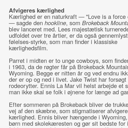
Afvigeres kærlighed
Kærlighed er en naturkraft — "Love is a force 
— sagde den
hookline
, som
Brokeback Mount
blev lanceret med. Lees majestætisk turnered
udfoldet over tre årtier, er da også gennemlyst
følelses-styrke, som man finder i klassiske
kærlighedsfilm.
Parret i midten er to unge cowboys, som fin
i 1963, da de røgter får på Brokeback Mountain
Wyoming. Begge er nitten år og ved endnu ikk
der er op og ned i livet. Jake Twist har forsøgt
rodeorytter. Ennis La Mar vil helst arbejde et 
man ikke skal se folk i øjnene for længe ad g
Efter sommeren på Brokeback bliver de trukke
vej af den skæbne, som stigmatiserer afvigere
kærlighed. Ennis bliver hængende i Wyoming, 
børn med skolekæresten og gør sit bedste for 