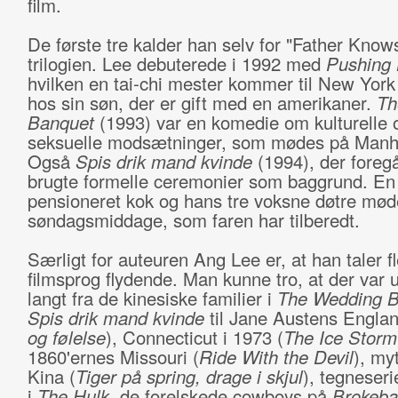
film.
De første tre kalder han selv for "Father Know
trilogien. Lee debuterede i 1992 med
Pushing
hvilken en tai-chi mester kommer til New York 
hos sin søn, der er gift med en amerikaner.
Th
Banquet
(1993) var en komedie om kulturelle 
seksuelle modsætninger, som mødes på Manh
Også
Spis drik mand kvinde
(1994), der foregå
brugte formelle ceremonier som baggrund. En
pensioneret kok og hans tre voksne døtre møde
søndagsmiddage, som faren har tilberedt.
Særligt for auteuren Ang Lee er, at han taler f
filmsprog flydende. Man kunne tro, at der var u
langt fra de kinesiske familier i
The Wedding 
Spis drik mand kvinde
til Jane Austens Englan
og følelse
), Connecticut i 1973 (
The Ice Storm
1860'ernes Missouri (
Ride With the Devil
), my
Kina (
Tiger på spring, drage i skjul
), tegneseri
i
The Hulk
, de forelskede cowboys på
Brokeba