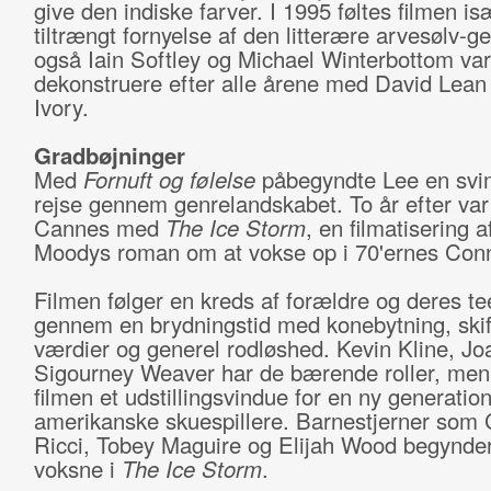
give den indiske farver. I 1995 føltes filmen i
tiltrængt fornyelse af den litterære arvesølv-g
også Iain Softley og Michael Winterbottom var
dekonstruere efter alle årene med David Lea
Ivory.
Gradbøjninger
Med
Fornuft og følelse
påbegyndte Lee en svi
rejse gennem genrelandskabet. To år efter var
Cannes med
T
he Ice Storm
, en filmatisering a
Moodys roman om at vokse op i 70'ernes Conn
Filmen følger en kreds af forældre og deres t
gennem en brydningstid med konebytning, ski
værdier og generel rodløshed. Kevin Kline, Jo
Sigourney Weaver har de bærende roller, men
filmen et udstillingsvindue for en ny generation
amerikanske skuespillere. Barnestjerner som 
Ricci, Tobey Maguire og Elijah Wood begynder 
voksne i
The Ice Storm
.