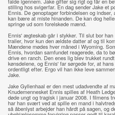
falde igennem. Jake gifter sig rigt og får en be
stilling hos svigerfar. En dag sender Jake et po
Ennis. De genoptager forbindelsen og indser, a
kan bære at miste hinanden. De kan dog helle
springe ud som forelskede mænd.
Ennis' ægteskab går i stykker. Til slut bor han 
trailer, hvor kun den ældste datter af og til k
Mændene mødes hver måned i Wyoming. Som
Ennis, hvordan samfundet reagerede, da to bøs
drive en ranch. Den enes lig blev trukket rundt
kønsdelene, og Ennis' far sørgede for, at hans
ordentligt efter. Ergo vil han ikke leve samm
Jake.
Jake Gyllenhaal er den mest udadvendte af 
Knudemennesket Ennis spilles af Heath Ledge
døde ungt og tragisk i januar 2008. I filmens tr
har han svært ved at spille en mand i halvtred
så åbenlyst arbejder han hårdt på sagen, og d
ubehjælpsomme forvirring passer godt til kara