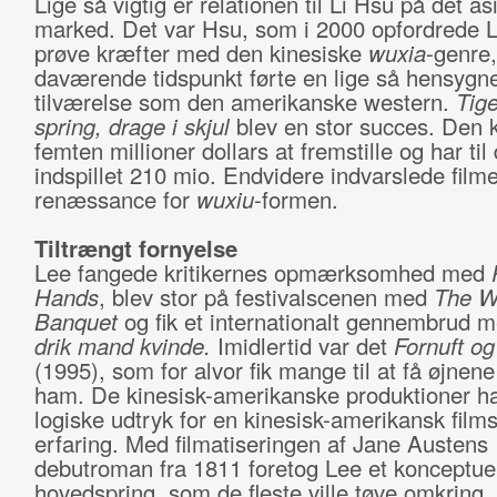
Lige så vigtig er relationen til Li Hsu på det as
marked. Det var Hsu, som i 2000 opfordrede Le
prøve kræfter med den kinesiske
wuxia
-genre,
daværende tidspunkt førte en lige så hensygn
tilværelse som den amerikanske western.
Tige
spring, drage i skjul
blev en stor succes. Den 
femten millioner dollars at fremstille og har til
indspillet 210 mio. Endvidere indvarslede film
renæssance for
wuxiu
-formen.
Tiltrængt fornyelse
Lee fangede kritikernes opmærksomhed med
Hands
, blev stor på festivalscenen med
The W
Banquet
og fik et internationalt gennembrud 
drik mand kvinde.
Imidlertid var det
Fornuft og
(1995), som for alvor fik mange til at få øjnene
ham. De kinesisk-amerikanske produktioner h
logiske udtryk for en kinesisk-amerikansk film
erfaring. Med filmatiseringen af Jane Austens
debutroman fra 1811 foretog Lee et konceptue
hovedspring, som de fleste ville tøve omkring.