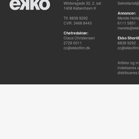
Wildersgade 32, 2. sal
Sekretariat@
1408 København K
Annoncer:
Tlf. 8838 9292
Merete Hell
CVR. 3468 8443
6111 5851
merete@ekko
Chefredaktør:
Claus Christensen
Ekko Shortli
2729 0011
8838 9292
cc@ekkofilm.dk
cc@ekkofilm
Artikler og i
indekseres u
distribueres