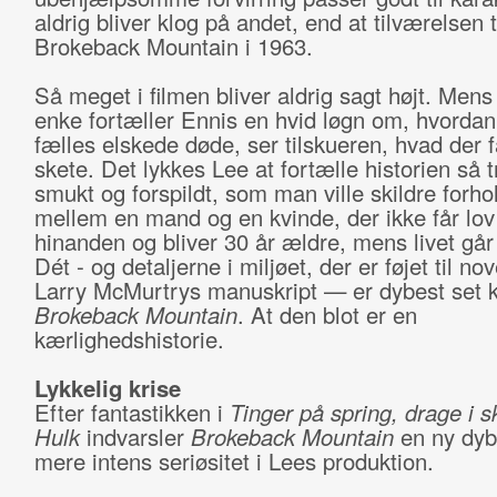
aldrig bliver klog på andet, end at tilværelsen
Brokeback Mountain i 1963.
Så meget i filmen bliver aldrig sagt højt. Men
enke fortæller Ennis en hvid løgn om, hvordan
fælles elskede døde, ser tilskueren, hvad der f
skete. Det lykkes Lee at fortælle historien så t
smukt og forspildt, som man ville skildre forho
mellem en mand og en kvinde, der ikke får lov t
hinanden og bliver 30 år ældre, mens livet går t
Dét - og detaljerne i miljøet, der er føjet til nov
Larry McMurtrys manuskript — er dybest set kv
Brokeback Mountain
. At den blot er en
kærlighedshistorie.
Lykkelig krise
Efter fantastikken i
Tinger på spring, drage i sk
Hulk
indvarsler
Brokeback Mountain
en ny dyb
mere intens seriøsitet i Lees produktion.