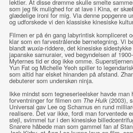
lektier. At disse drømme skulle smelte sammen
som jeg fik mulighed for at lave i Kina, er sk
glædelige ironi for mig. Via denne popgenre u
og udforskede vi den klassiske kinesiske kultur
Filmen er på én gang labyrintisk kompliceret o
klar som en farvestrålende børnetegning. Vi be
blandt
wuxia
-riddere, det kinesiske sidestykke 
japanske samuraier, ved begyndelsen af 1900-t
Myternes tid er dog ikke omme. Superstjerne
Yun Fat og Michelle Yeoh spiller to legendarisk
som altid har elsket hinanden på afstand. Zhan
debuterer som underskøn ninja.
Ikke mindst som tegneserieelsker havde man 
forventninger for filmen om
The Hulk
(2003), 
Universal gav Lee og Schamus en rund milliard 
realisere. Det var ikke, fordi man forventede 
stejl, svimmel tur i den kinesiske billedcentrifu
Snarere håbede man som gammel fan af Stan
Jack Kirby, at Ang Lee kunne lave en film, so