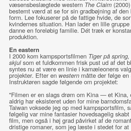
væsensbeslægtede western
The Claim
(2000)
bestemt værd at se for sin gradbøjning af den 
form. Lee fokuserer på de fattige hvide, de so
kvindernes situation. Han lader en lille gruppe
danne en foreløbig familie. Dét træk er konsta
produktion.
En eastern
I 2000 kom kampsportsfilmen
Tiger på spring,
skjul
som et fuldkommen frisk pust ud af det b
syntes nu at være en linie i kamæleonens valg
projekter. Efter en
western
måtte der følge en
Instruktøren sagde følgende om projektet:
"Filmen er en slags drøm om Kina — et Kina, d
aldrig har eksisteret uden for mine barndomsfa
Taiwan voksede jeg op med kampsportsfilm, så
følgelig var mine fantasier hovedsagelig skabt 
film, men også i høj grad påvirket af de roman
dristige romaner, som jeg læste i stedet for at