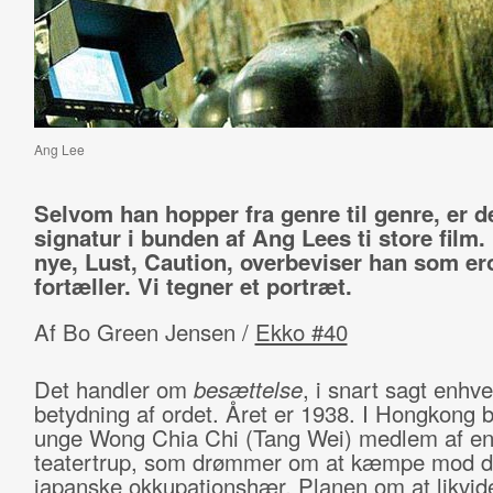
Ang Lee
Selvom han hopper fra genre til genre, er de
signatur i bunden af Ang Lees ti store film. 
nye,
Lust, Caution,
overbeviser han som er
fortæller. Vi tegner et portræt.
Af Bo Green Jensen /
Ekko #40
Det handler om
besættelse
, i snart sagt enhve
betydning af ordet. Året er 1938. I Hongkong b
unge Wong Chia Chi (Tang Wei) medlem af e
teatertrup, som drømmer om at kæmpe mod 
japanske okkupationshær. Planen om at likvide