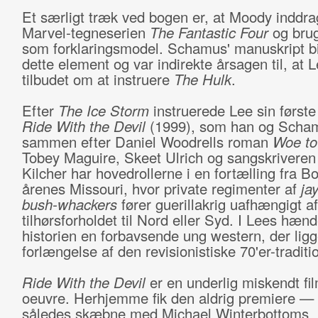
Et særligt træk ved bogen er, at Moody inddra
Marvel-tegneserien
The Fantastic Four
og bru
som forklaringsmodel. Schamus' manuskript b
dette element og var indirekte årsagen til, at L
tilbudet om at instruere
The Hulk
.
Efter
The Ice Storm
instruerede Lee sin første
Ride With the Devil
(1999), som han og Scha
sammen efter Daniel Woodrells roman
Woe to
Tobey Maguire, Skeet Ulrich og sangskriveren
Kilcher har hovedrollerne i en fortælling fra Bo
årenes Missouri, hvor private regimenter af
ja
bush-whackers
fører guerillakrig uafhængigt af
tilhørsforholdet til Nord eller Syd. I Lees hænd
historien en forbavsende ung western, der ligg
forlængelse af den revisionistiske 70'er-traditi
Ride With the Devi
l
er en underlig miskendt fil
oeuvre. Herhjemme fik den aldrig premiere — 
således skæbne med Michael Winterbottoms