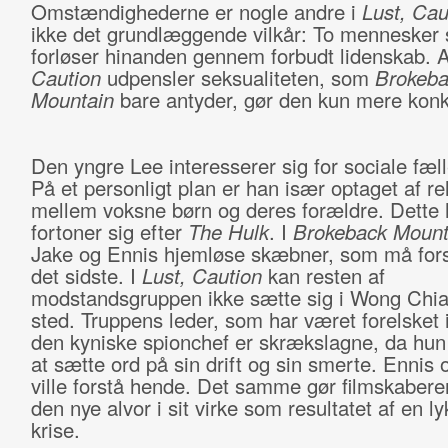
Omstændighederne er nogle andre i
Lust, Cau
ikke det grundlæggende vilkår: To mennesker
forløser hinanden gennem forbudt lidenskab. 
Caution
udpensler seksualiteten, som
Brokeba
Mountain
bare antyder, gør den kun mere konk
Den yngre Lee interesserer sig for sociale fæl
På et personligt plan er han især optaget af re
mellem voksne børn og deres forældre. Dette
fortoner sig efter
The Hulk
. I
Brokeback Mount
Jake og Ennis hjemløse skæbner, som må forstil
det sidste. I
Lust, Caution
kan resten af
modstandsgruppen ikke sætte sig i Wong Chia
sted. Truppens leder, som har været forelsket
den kyniske spionchef er skrækslagne, da hun
at sætte ord på sin drift og sin smerte. Ennis 
ville forstå hende. Det samme gør filmskabere
den nye alvor i sit virke som resultatet af en ly
krise.