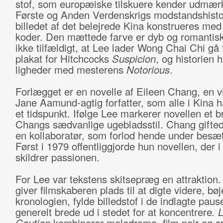
stof, som europæiske tilskuere kender udmærk
Første og Anden Verdenskrigs modstandshisto
billedet af det belejrede Kina konstrueres med
koder. Den mættede farve er dyb og romantisk
ikke tilfældigt, at Lee lader Wong Chai Chi gå 
plakat for Hitchcocks
Suspicion
, og historien 
ligheder med mesterens
Notorious
.
Forlægget er en novelle af Eileen Chang, en v
Jane Aamund-agtig forfatter, som alle i Kina h
et tidspunkt. Ifølge Lee markerer novellen et 
Changs sædvanlige ugebladsstil. Chang gifte
en kollaboratør, som forlod hende under besæt
Først i 1979 offentliggjorde hun novellen, der i 
skildrer passionen.
For Lee var tekstens skitsepræg en attraktion
giver filmskaberen plads til at digte videre, bøj
kronologien, fylde billedstof i de indlagte paus
generelt brede ud i stedet for at koncentrere
. 
Caution
kombinerer melodrama, film noir og spi