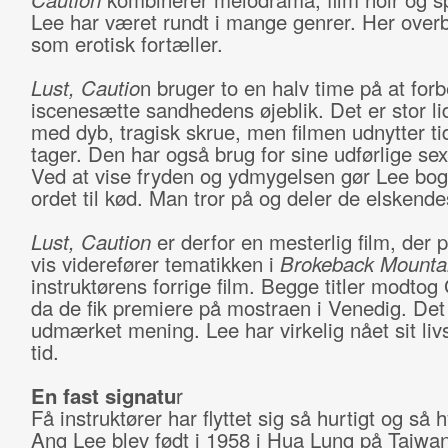
Lee har været rundt i mange genrer. Her over
som erotisk fortæller.
Lust, Cautio
n bruger to en halv time på at for
iscenesætte sandhedens øjeblik. Det er stor l
med dyb, tragisk skrue, men filmen udnytter ti
tager. Den har også brug for sine udførlige se
Ved at vise fryden og ydmygelsen gør Lee bog
ordet til kød. Man tror på og deler de elskendes
Lust, Caution
er derfor en mesterlig film, der p
vis viderefører tematikken i
Brokeback Mounta
instruktørens forrige film. Begge titler modtog
da de fik premiere på mostraen i Venedig. Det
udmærket mening. Lee har virkelig nået sit liv
tid.
En fast signatu
r
Få instruktører har flyttet sig så hurtigt og så 
Ang Lee blev født i 1958 i Hua Lung på Taiwan