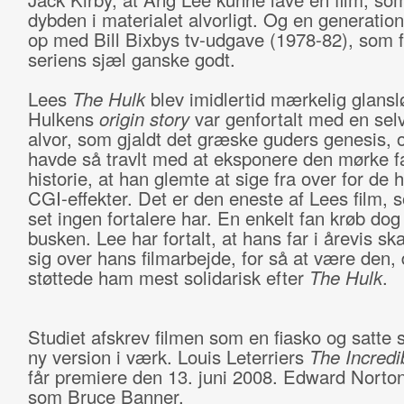
dybden i materialet alvorligt. Og en generation
op med Bill Bixbys tv-udgave (1978-82), som f
seriens sjæl ganske godt.
Lees
The Hulk
blev imidlertid mærkelig glansl
Hulkens
origin story
var genfortalt med en selv
alvor, som gjaldt det græske guders genesis, 
havde så travlt med at eksponere den mørke f
historie, at han glemte at sige fra over for de 
CGI-effekter. Det er den eneste af Lees film, 
set ingen fortalere har. En enkelt fan krøb dog
busken. Lee har fortalt, at hans far i årevis 
sig over hans filmarbejde, for så at være den, 
støttede ham mest solidarisk efter
The Hulk
.
Studiet afskrev filmen som en fiasko og satte 
ny version i værk. Louis Leterriers
The Incredi
får premiere den 13. juni 2008. Edward Norton
som Bruce Banner.