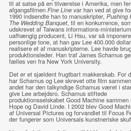
til at satse på en tilværelse i Amerika, men fe
afgangsfilmen
Fine Line
var han ved at give for
1990 indsendte han to manuskripter,
Pushing 
The Wedding Banquet
, til en konkurrence, so
udskrevet af Taiwans informations-ministeriu
uafhængig producent, Li Hsu, var så imponere
personlige tone, at han gav Lee 400.000 dollars
realisere et af manuskripterne. Lee havde brug
produktionsleder. Han traf James Schamus g
fælles ven fra New York University.
Det er et sjældent frugtbart makkerskab. For d
har Schamus og Lee skrevet otte film sammen
andet har den talkyndige Schamus været i stand
give Lee arbejdsro. Schamus stiftede
produktionsselskabet Good Machine sammen
Hope og David Linde. I 2002 blev Good Machi
af Universal Pictures og forvandlet til Focus F
der fungerer som Universals kunstneriske skuf