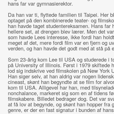
hans far var gymnasierektor.
Da han var ti, flyttede familien til Taipei. Her 
optaget på den kombinerede teater- og filmskol
han havde taget studentereksamen. Hans far 
hellere set, at drengen blev lærer. Men det var
som havde Lees interesse, ikke fordi han holdt
meget af det, mere fordi film var en fjern og uv
verden, og han havde det godt med at stå på 
Som 23-årig kom Lee til USA og studerede i to
på University of Illinois. Først i 1979 skiftede
lod sig indskrive ved filmskolen på New York U
Han siger selv, at han aldrig var nogen lidensk
cineast, skønt han begyndte at se film for alvo
kom til USA. Alligevel har han, med tilsynela
nonchalance, markeret sig som en af tidens f
filmskabere. Billedet bedrager dog. Det var sv
at få lov at begynde, og skønt han hopper fra g
genre, er der en fast signatur i bunden af hans 