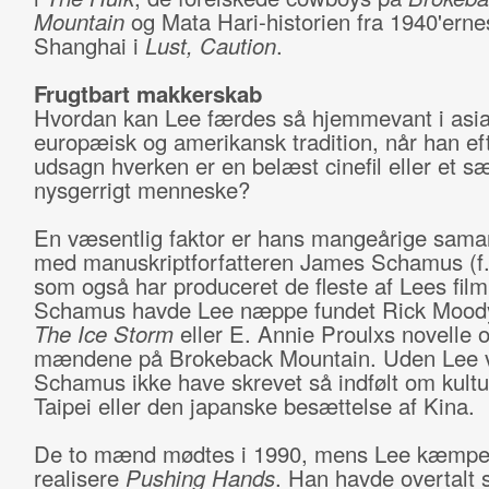
Mountain
og Mata Hari-historien fra 1940'erne
Shanghai i
Lust, Caution
.
Frugtbart makkerskab
Hvordan kan Lee færdes så hjemmevant i asia
europæisk og amerikansk tradition, når han ef
udsagn hverken er en belæst cinefil eller et sæ
nysgerrigt menneske?
En væsentlig faktor er hans mangeårige sama
med manuskriptforfatteren James Schamus (f.
som også har produceret de fleste af Lees fil
Schamus havde Lee næppe fundet Rick Mood
The Ice Storm
eller E. Annie Proulxs novelle 
mændene på Brokeback Mountain. Uden Lee v
Schamus ikke have skrevet så indfølt om kult
Taipei eller den japanske besættelse af Kina.
De to mænd mødtes i 1990, mens Lee kæmped
realisere
Pushing Hands
. Han havde overtalt 