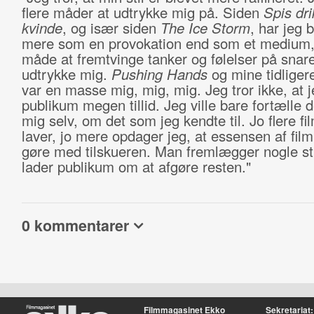
flere måder at udtrykke mig på. Siden
Spis dr
kvinde
, og især siden
The Ice Storm
, har jeg 
mere som en provokation end som et medium,
måde at fremtvinge tanker og følelser på snar
udtrykke mig.
Pushing Hands
og mine tidliger
var en masse mig, mig, mig. Jeg tror ikke, at j
publikum megen tillid. Jeg ville bare fortælle
mig selv, om det som jeg kendte til. Jo flere fi
laver, jo mere opdager jeg, at essensen af film
gøre med tilskueren. Man fremlægger nogle st
lader publikum om at afgøre resten."
0 kommentarer
Filmmagasinet Ekko
Sekretariat: