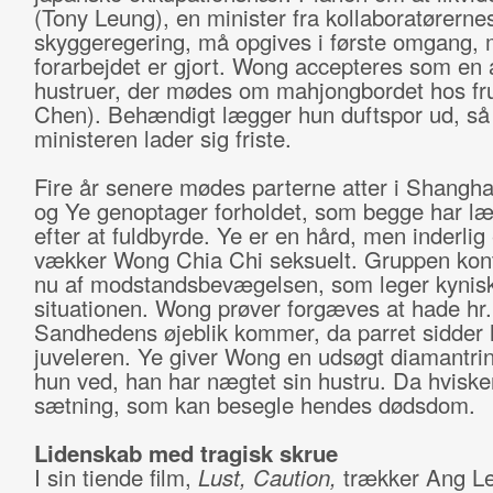
(Tony Leung), en minister fra kollaboratørerne
skyggeregering, må opgives i første omgang,
forarbejdet er gjort. Wong accepteres som en 
hustruer, der mødes om mahjongbordet hos fr
Chen). Behændigt lægger hun duftspor ud, så
ministeren lader sig friste.
Fire år senere mødes parterne atter i Shangh
og Ye genoptager forholdet, som begge har l
efter at fuldbyrde. Ye er en hård, men inderlig 
vækker Wong Chia Chi seksuelt. Gruppen kont
nu af modstandsbevægelsen, som leger kynis
situationen. Wong prøver forgæves at hade hr.
Sandhedens øjeblik kommer, da parret sidder
juveleren. Ye giver Wong en udsøgt diamantri
hun ved, han har nægtet sin hustru. Da hviske
sætning, som kan besegle hendes dødsdom.
Lidenskab med tragisk skrue
I sin tiende film,
Lust, Caution,
trækker Ang Le