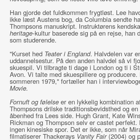
Han gjorde det fuldkommen frygtløst. Lee hav
ikke læst Austens bog, da Columbia sendte
Thompsons manuskript. Instruktørens kendskab 
heritage
-kultur baserede sig på en rejse, han d
som studerende.
"Kurset hed
Teater i England
. Halvdelen var e
uddannelsestur. På den anden halvdel så vi fj
skuespil. Vi tilbragte ti dage i London og ti i S
Avon. Vi talte med skuespillere og producere. 
sommeren 1979," fortæller han i interviewbo
Movie.
Fornuft og følelse
er en lykkelig kombination a
Thompsons drilske traditions­bevidsthed og en 
åbenhed fra Lees side. Hugh Grant, Kate Wins
Rickman og Thompson selv er castet perfekt. 
ingen kinesiske spor. Det er ikke, som når Mir
filmatiserer Thackerays
Vanity Fair
(2004) og p