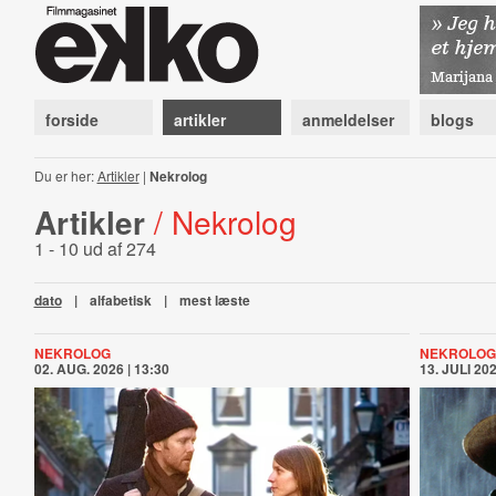
forside
artikler
anmeldelser
blogs
Du er her:
Artikler
|
Nekrolog
Artikler
/ Nekrolog
1 - 10 ud af 274
dato
|
alfabetisk
|
mest læste
NEKROLOG
NEKROLOG
02. AUG. 2026 | 13:30
13. JULI 202