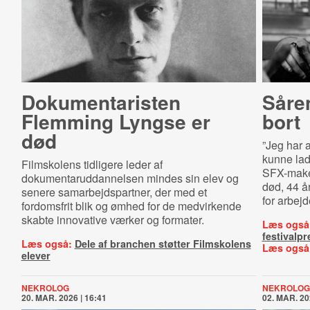
Do­ku­men­ta­ri­sten
Såre
Flemming Lyngse er
bort
død
”Jeg har 
kunne lad
Filmskolens tidligere leder af
SFX-makeu
dokumentaruddannelsen mindes sin elev og
død, 44 å
senere samarbejdspartner, der med et
for arbej
fordomsfrit blik og ømhed for de medvirkende
skabte innovative værker og formater.
Læs også
festivalp
Læs også:
Dele af branchen støtter Filmskolens
Læs også
elever
NEKROLOG
NEKROLOG
20. MAR. 2026 | 16:41
02. MAR. 20