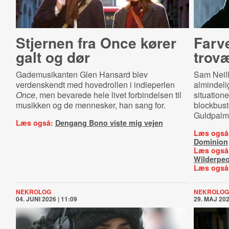
Stjernen fra Once kører
Farve
galt og dør
trov
Gademusikanten Glen Hansard blev
Sam Neill 
verdenskendt med hovedrollen i indieperlen
almindeli
Once
, men bevarede hele livet forbindelsen til
situatione
musikken og de mennesker, han sang for.
blockbus
Guldpalm
Læs også:
Dengang Bono viste mig vejen
Læs også
Dominion
Læs også
Wilderpeo
Læs også
NEKROLOG
NEKROLOG
04. JUNI 2026 | 11:09
29. MAJ 202