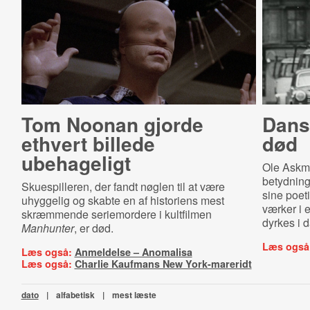
Tom Noonan gjorde
Dansk
ethvert billede
død
ubehageligt
Ole Askma
betydning
Skuespilleren, der fandt nøglen til at være
sine poet
uhyggelig og skabte en af historiens mest
værker i 
skræmmende seriemordere i kultfilmen
dyrkes i d
Manhunter
, er død.
Læs også
Læs også:
Anmeldelse – Anomalisa
Læs også:
Charlie Kaufmans New York-mareridt
dato
|
alfabetisk
|
mest læste