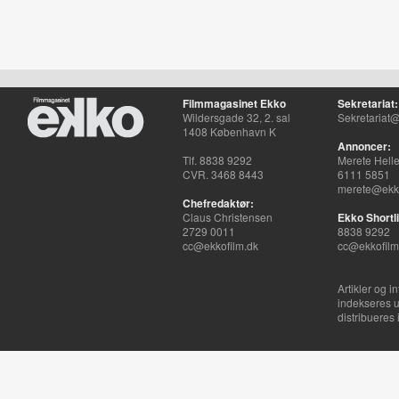
Filmmagasinet Ekko
Sekretariat:
Wildersgade 32, 2. sal
Sekretariat@
1408 København K
Annoncer:
Tlf. 8838 9292
Merete Hell
CVR. 3468 8443
6111 5851
merete@ekko
Chefredaktør:
Claus Christensen
Ekko Shortli
2729 0011
8838 9292
cc@ekkofilm.dk
cc@ekkofilm
Artikler og i
indekseres u
distribueres