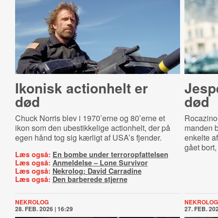
Ikonisk actionhelt er
Jesp
død
død
Chuck Norris blev i 1970’erne og 80’erne et
Rocazino
ikon som den ubestikkelige actionhelt, der på
manden b
egen hånd tog sig kærligt af USA’s fjender.
enkelte a
gået bort
Læs også:
En bombe under terroropfattelsen
Læs også:
Anmeldelse – Lone Survivor
Læs også:
Nekrolog: David Carradine
Læs også:
Den barberede stjerne
NEKROLOG
NEKROLOG
28. FEB. 2026 | 16:29
27. FEB. 202