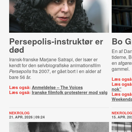
Per­sepo­lis-​in­struk­tør er
Bo G
død
En af Dan
tiderne, 
Iransk-franske Marjane Satrapi, der især er
en afgøren
kendt for den selvbiografiske animationsfilm
gammel.
Persepolis
fra 2007, er gået bort i en alder af
bare 56 år.
Læs også
Læs også
Læs også:
Anmeldelse – The Voices
nok”
Læs også:
Iranske filmfolk protesterer mod valg
Læs også
Weekenda
NEKROLOG
NEKROLOG
21. APR. 2026 | 09:24
15. APR. 202