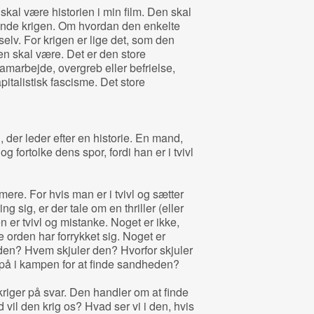
 skal være historien i min film. Den skal
finde krigen. Om hvordan den enkelte
 selv. For krigen er lige det, som den
en skal være. Det er den store
samarbejde, overgreb eller befrielse,
italistisk fascisme. Det store
der leder efter en historie. En mand,
g fortolke dens spor, fordi han er i tvivl
mere. For hvis man er i tvivl og sætter
sig, er der tale om en thriller (eller
en er tvivl og mistanke. Noget er ikke,
orden har forrykket sig. Noget er
en? Hvem skjuler den? Hvorfor skjuler
å i kampen for at finde sandheden?
skriger på svar. Den handler om at finde
vil den krig os? Hvad ser vi i den, hvis