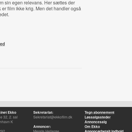
lm sin egen relevans. Her sættes der
 er film ikke krig. Men det handler også
edet.
ted
inet Ekko
Sekretariat:
Tegn abonnement
 32, 2. sal
Sekretariat@ekkofilm.dk
Løssalgssteder
nhavn K
Annoncesalg
Annoncer:
Om Ekko
292
Merete Hellerøe
Annoncørbetalt indhold