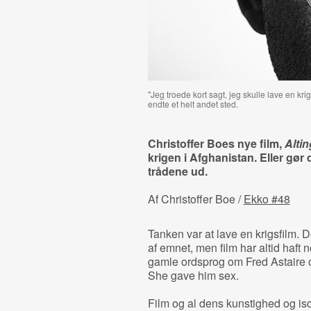
"Jeg troede kort sagt, jeg skulle lave en kri
endte et helt andet sted.
Christoffer Boes nye film,
Altin
krigen i Afghanistan. Eller gør
trådene ud.
Af Christoffer Boe /
Ekko #48
Tanken var at lave en krigsfilm. De
af emnet, men film har altid haft
gamle ordsprog om Fred Astaire 
She gave him sex.
Film og al dens kunstighed og is