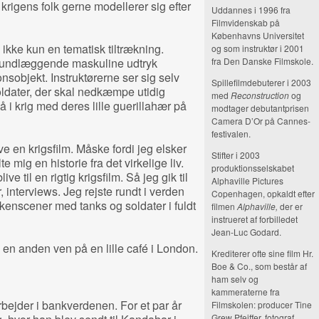
 krigens folk gerne modellerer sig efter
Uddannes i 1996 fra
Filmvidenskab på
Københavns Universitet
 ikke kun en tematisk tiltrækning.
og som instruktør i 2001
 grundlæggende maskuline udtryk
fra Den Danske Filmskole.
onsobjekt. Instruktørerne ser sig selv
Spillefilmdebuterer i 2003
ldater, der skal nedkæmpe utidig
med
Reconstruction
og
i krig med deres lille guerillahær på
modtager debutantprisen
Camera D’Or på Cannes-
festivalen.
ve en krigsfilm. Måske fordi jeg elsker
Stifter i 2003
e mig en historie fra det virkelige liv.
produktionsselskabet
ve til en rigtig krigsfilm. Så jeg gik til
Alphaville Pictures
, interviews. Jeg rejste rundt i verden
Copenhagen, opkaldt efter
ørkenscener med tanks og soldater i fuldt
filmen
Alphaville,
der er
instrueret af forbilledet
Jean-Luc Godard.
en anden ven på en lille café i London.
Krediterer ofte sine film Hr.
Boe & Co., som består af
ham selv og
kammeraterne fra
bejder i bankverdenen. For et par år
Filmskolen: producer Tine
Grew Pfeiffer, fotograf