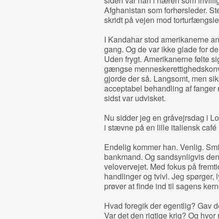
siden var han i hæren som frivilli
Afghanistan som forhørsleder. St
skridt på vejen mod torturfængsle
I Kandahar stod amerikanerne ansi
gang. Og de var ikke glade for de
Uden frygt. Amerikanerne følte si
gængse menneskerettighedskonven
gjorde der så. Langsomt, men sikk
acceptabel behandling af fanger ry
sidst var udvisket.
Nu sidder jeg en gråvejrsdag i Lo
i stævne på en lille italiensk caf
Endelig kommer han. Venlig. Smil
bankmand. Og sandsynligvis den p
velovervejet. Med fokus på fremti
handlinger og tvivl. Jeg spørger, l
prøver at finde ind til sagens kern
Hvad foregik der egentlig? Gav d
Var det den rigtige krig? Og hvo