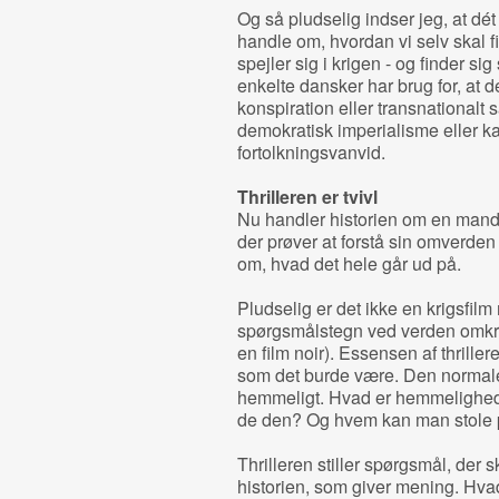
Og så pludselig indser jeg, at dét
handle om, hvordan vi selv skal 
spejler sig i krigen - og finder sig
enkelte dansker har brug for, at d
konspiration eller transnationalt 
demokratisk imperialisme eller kap
fortolkningsvanvid.
Thrilleren er tvivl
Nu handler historien om en mand, 
der prøver at forstå sin omverden o
om, hvad det hele går ud på.
Pludselig er det ikke en krigsfilm 
spørgsmålstegn ved verden omkring 
en film noir). Essensen af thriller
som det burde være. Den normale 
hemmeligt. Hvad er hemmelighed
de den? Og hvem kan man stole p
Thrilleren stiller spørgsmål, der 
historien, som giver mening. Hvad 