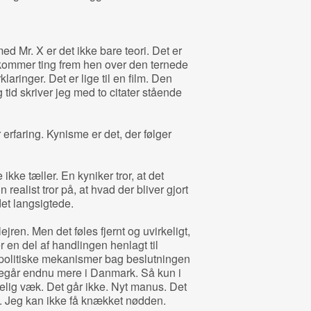
 med Mr. X er det ikke bare teori. Det er
 kommer ting frem hen over den ternede
rklaringer. Det er lige til en film. Den
g tid skriver jeg med to citater stående
 erfaring. Kynisme er det, der følger
e ikke tæller. En kyniker tror, at det
realist tror på, at hvad der bliver gjort
 det langsigtede.
jren. Men det føles fjernt og uvirkeligt,
r en del af handlingen henlagt til
politiske mekanismer bag beslutningen
oregår endnu mere i Danmark. Så kun i
lig væk. Det går ikke. Nyt manus. Det
p. Jeg kan ikke få knækket nødden.