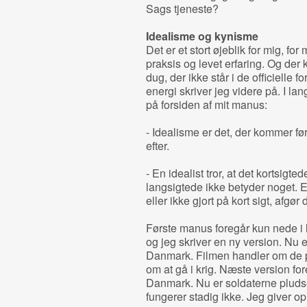
Sags tjeneste?
Idealisme og kynisme
Det er et stort øjeblik for mig, for
praksis og levet erfaring. Og der
dug, der ikke står i de officielle fo
energi skriver jeg videre på. I lan
på forsiden af mit manus:
- Idealisme er det, der kommer før
efter.
- En idealist tror, at det kortsigted
langsigtede ikke betyder noget. En 
eller ikke gjort på kort sigt, afgør
Første manus foregår kun nede i le
og jeg skriver en ny version. Nu e
Danmark. Filmen handler om de 
om at gå i krig. Næste version f
Danmark. Nu er soldaterne pludse
fungerer stadig ikke. Jeg giver o