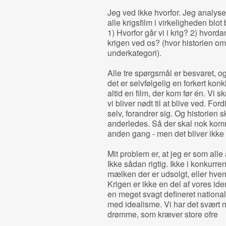
Jeg ved ikke hvorfor. Jeg analyser
alle krigsfilm i virkeligheden blot 
1) Hvorfor går vi i krig? 2) hvorda
krigen ved os? (hvor historien o
underkategori).
Alle tre spørgsmål er besvaret, o
det er selvfølgelig en forkert kon
altid en film, der kom før én. Vi 
vi bliver nødt til at blive ved. For
selv, forandrer sig. Og historien s
anderledes. Så der skal nok komme
anden gang - men det bliver ikke 
Mit problem er, at jeg er som alle
Ikke sådan rigtig. Ikke i konkur
mælken der er udsolgt, eller hvem
Krigen er ikke en del af vores ide
en meget svagt defineret national 
med idealisme. Vi har det svært m
drømme, som kræver store ofre