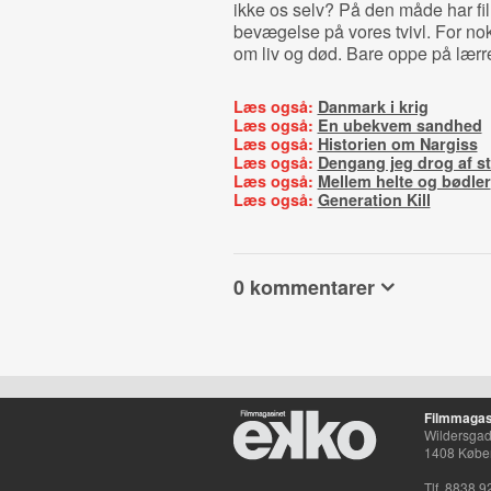
ikke os selv? På den måde har fi
bevægelse på vores tvivl. For nok
om liv og død. Bare oppe på lærr
Læs også:
Danmark i krig
Læs også:
En ubekvem sandhed
Læs også:
Historien om Nargiss
Læs også:
Dengang jeg drog af s
Læs også:
Mellem helte og bødler
Læs også:
Generation Kill
0 kommentarer
Filmmagas
Wildersgade
1408 Købe
Tlf. 8838 9