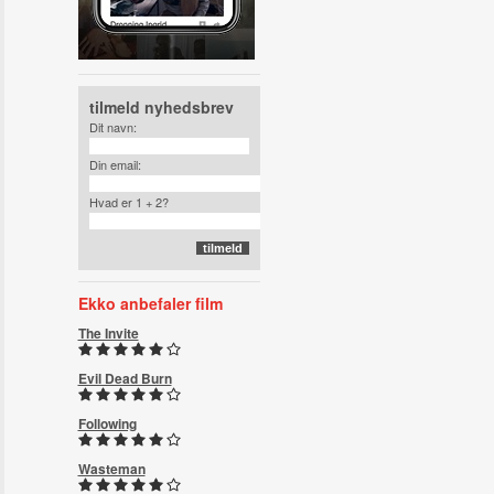
tilmeld nyhedsbrev
Dit navn:
Din email:
Hvad er 1 + 2?
Ekko anbefaler film
The Invite
Evil Dead Burn
Following
Wasteman