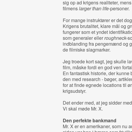
sig op ad krigens realiteter, mens
filmens
larger than life-
personer.
For mange instruktører er det dog
Krigens brutalitet, klare mål og
fungerer som et yndet identifikati
som generaler eller
roughneck-
so
indblanding fra pengemænd og gå 
de filmiske slagmarker.
Jeg troede kort sagt, jeg skulle la
film, måske fordi en god ven fortalt
En fantastisk historie, der kunne bli
den med research - bøger, artikler
for at finde egnede locations til 
krigsudstyr.
Det ender med, at jeg sidder med 
Vi skal møde Mr. X.
Den perfekte bankmand
Mr. X er en amerikaner, som nu ar