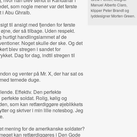
g, hvor han blev sendt til Kandahar i
Manuel Alberto Claro,
edet, som nogle mener var det første
klipper Peter Brandt og
t i Abu Ghraib.
lyddesigner Morten Green.
gt til ansigt med fjenden for første
 øjne, der så tilbage. Uden respekt.
g hurtigt handlingslammet af de
tioner. Noget skulle der ske. Og det
ert blev stregen i sandet for
kket. Dag for dag, indtil stregen til
ndon og venter på Mr. X, der har sat os
é med ternede duge.
ende. Effektiv. Den perfekte
erfekte soldat. Rolig, kølig og
den, som kan retfærdiggøre øjeblikkets
ytter og skriver i min lille notesbog. Jeg
e.
et mening for de amerikanske soldater?
r meget kan retfærdiggøres i Den Gode