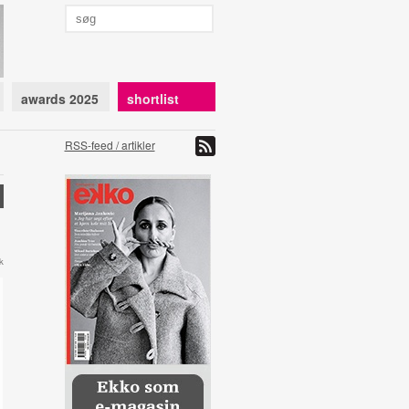
awards 2025
shortlist
RSS-feed / artikler
k