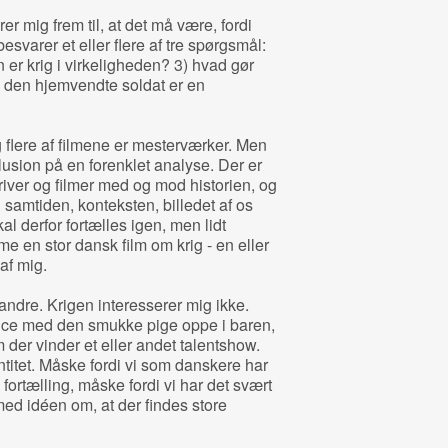
er mig frem til, at det må være, fordi
besvarer et eller flere af tre spørgsmål:
n er krig i virkeligheden? 3) hvad gør
m den hjemvendte soldat er en
g flere af filmene er mesterværker. Men
klusion på en forenklet analyse. Der er
skriver og filmer med og mod historien, og
di samtiden, konteksten, billedet af os
kal derfor fortælles igen, men lidt
 en stor dansk film om krig - en eller
af mig.
 andre. Krigen interesserer mig ikke.
rence med den smukke pige oppe i baren,
 der vinder et eller andet talentshow.
ntitet. Måske fordi vi som danskere har
fortælling, måske fordi vi har det svært
ed idéen om, at der findes store