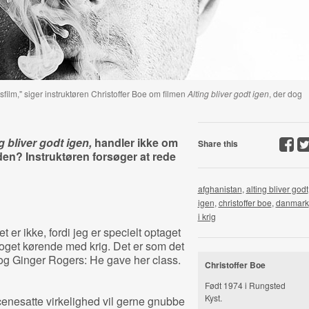
gsfilm," siger instruktøren Christoffer Boe om filmen
Alting bliver godt igen
, der dog
g bliver godt igen,
handler ikke om
Share this
 den? Instruktøren forsøger at rede
afghanistan
,
alting bliver godt
igen
,
christoffer boe
,
danmark
i krig
t er ikke, fordi jeg er specielt optaget
 noget kørende med krig. Det er som det
og Ginger Rogers: He gave her class.
Christoffer Boe
Født 1974 i Rungsted
Kyst.
cenesatte virkelighed vil gerne gnubbe