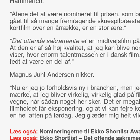
Hammerich.
”Alene det at være nomineret til prisen, som be
gået til så mange fremragende skuespilpræsta
kortfilm over en årrække, er en stor ære.”
”
Det ottende sakramente
er en midtvejsfilm p
At den er af så høj kvalitet, at jeg kan blive n
viser, hvor enorm talentmassen er i dansk film
fedt at være en del af.”
Magnus Juhl Andersen nikker.
”Nu er jeg jo forholdsvis ny i branchen, men j
mærke, at jeg bliver virkelig, virkelig glad på f
vegne, når sådan noget her sker. Det er megaf
filmholdet får eksponering, og at vi kan fejre k
en hel aften på lørdag. Jeg glæder mig helt vil
Læs også:
Nomineringerne til Ekko Shortlist Aw
Læs også:
Ekko Shortlist – Det ottende sakrame