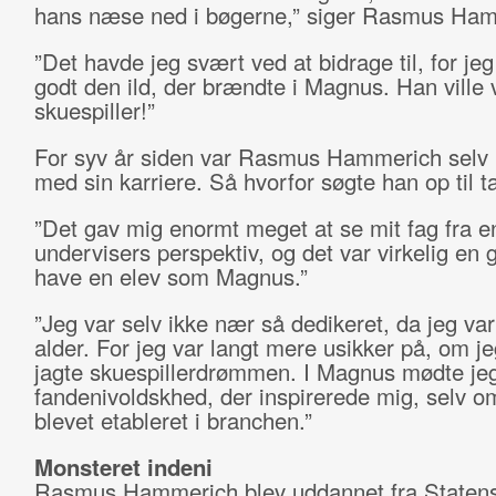
hans næse ned i bøgerne,” siger Rasmus Ha
”Det havde jeg svært ved at bidrage til, for jeg
godt den ild, der brændte i Magnus. Han ville
skuespiller!”
For syv år siden var Rasmus Hammerich selv i
med sin karriere. Så hvorfor søgte han op til 
”Det gav mig enormt meget at se mit fag fra e
undervisers perspektiv, og det var virkelig en 
have en elev som Magnus.”
”Jeg var selv ikke nær så dedikeret, da jeg va
alder. For jeg var langt mere usikker på, om je
jagte skuespillerdrømmen. I Magnus mødte je
fandenivoldskhed, der inspirerede mig, selv o
blevet etableret i branchen.”
Monsteret indeni
Rasmus Hammerich blev uddannet fra Staten