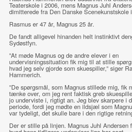
Teaterskole i 2006, mens Magnus Juhl Ander
dimitterede fra Den Danske Scenekunstskole i
Rasmus er 47 år, Magnus 25 år.
De fandt alligevel hinanden helt instinktivt de
Sydøstfyn.
”At møde Magnus og de andre elever i en
undervisningssituation fik mig til at stille spør
hvad jeg selv gjorde som skuespiller,” siger 
Hammerich.
”De spørgsmål, som Magnus stillede mig, fik mi
tænke over, om jeg rent faktisk greb skuespill
jo underviste i, rigtigt an. Jeg blev skarpere i 
periode, fordi jeg mødte en ildsjæl som Magnu
var tydeligt, det skulle bare i den rigtige retnin
Der er stille på linjen. Magnus Juhl Andersen f
hvad hans tidligere underviser lige har sagt.