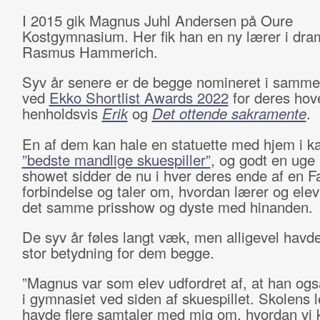
I 2015 gik Magnus Juhl Andersen på Oure
Kostgymnasium. Her fik han en ny lærer i dra
Rasmus Hammerich.
Syv år senere er de begge nomineret i samme
ved
Ekko Shortlist Awards 2022
for deres hove
henholdsvis
Erik
og
Det ottende sakramente
.
En af dem kan hale en statuette med hjem i k
”bedste mandlige skuespiller”
, og godt en uge
showet sidder de nu i hver deres ende af en 
forbindelse og taler om, hvordan lærer og elev 
det samme prisshow og dyste med hinanden.
De syv år føles langt væk, men alligevel havde
stor betydning for dem begge.
”Magnus var som elev udfordret af, at han ogs
i gymnasiet ved siden af skuespillet. Skolens 
havde flere samtaler med mig om, hvordan vi 