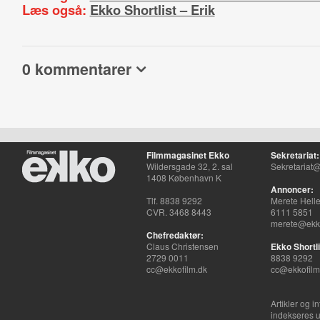
Læs også:
Ekko Shortlist – Erik
0 kommentarer
Filmmagasinet Ekko
Sekretariat:
Wildersgade 32, 2. sal
Sekretariat@
1408 København K
Annoncer:
Tlf. 8838 9292
Merete Hell
CVR. 3468 8443
6111 5851
merete@ekko
Chefredaktør:
Claus Christensen
Ekko Shortli
2729 0011
8838 9292
cc@ekkofilm.dk
cc@ekkofilm
Artikler og i
indekseres u