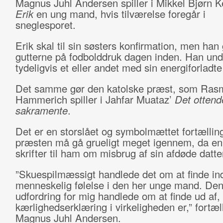
Magnus Juhl Andersen spiller i Mikkel Bjørn K
Erik
en ung mand, hvis tilværelse foregår i
sneglesporet.
Erik skal til sin søsters konfirmation, men ha
gutterne på fodbolddruk dagen inden. Han und
tydeligvis et eller andet med sin energiforladte
Det samme gør den katolske præst, som Ras
Hammerich spiller i Jahfar Muataz’
Det ottend
sakramente
.
Det er en storslået og symbolmættet fortællin
præsten må gå grueligt meget igennem, da en
skrifter til ham om misbrug af sin afdøde datte
”Skuespilmæssigt handlede det om at finde ind
menneskelig følelse i den her unge mand. Den
udfordring for mig handlede om at finde ud af,
kærlighedserklæring i virkeligheden er,” fortæl
Magnus Juhl Andersen.