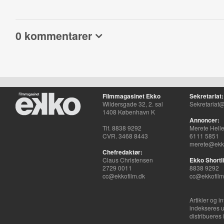
0 kommentarer
Filmmagasinet Ekko
Sekretariat:
Wildersgade 32, 2. sal
Sekretariat@
1408 København K
Annoncer:
Tlf. 8838 9292
Merete Hell
CVR. 3468 8443
6111 5851
merete@ekko
Chefredaktør:
Claus Christensen
Ekko Shortli
2729 0011
8838 9292
cc@ekkofilm.dk
cc@ekkofilm
Artikler og i
indekseres u
distribueres