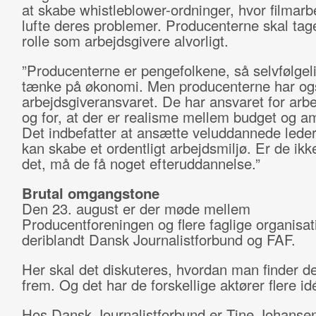
at skabe whistleblower-ordninger, hvor filmarb
lufte deres problemer. Producenterne skal tag
rolle som arbejdsgivere alvorligt.
”Producenterne er pengefolkene, så selvfølgeli
tænke på økonomi. Men producenterne har og
arbejdsgiveransvaret. De har ansvaret for arbe
og for, at der er realisme mellem budget og am
Det indbefatter at ansætte veluddannede lede
kan skabe et ordentligt arbejdsmiljø. Er de ikke 
det, må de få noget efteruddannelse.”
Brutal omgangstone
Den 23. august er der møde mellem
Producentforeningen og flere faglige organisat
deriblandt Dansk Journalistforbund og FAF.
Her skal det diskuteres, hvordan man finder de
frem. Og det har de forskellige aktører flere idé
Hos Dansk Journalistforbund er Tine Johanse