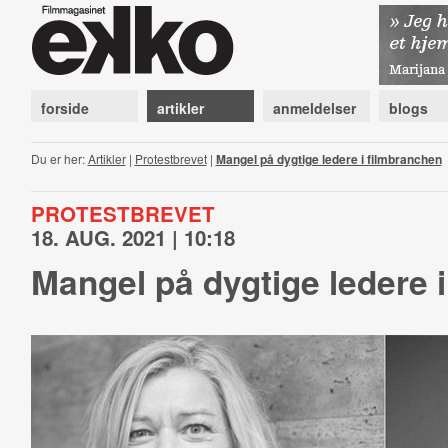
forside
artikler
anmeldelser
blogs
Du er her:
Artikler
|
Protestbrevet
|
Mangel på dygtige ledere i filmbranchen
PROTESTBREVET
18. AUG. 2021 | 10:18
Mangel på dygtige ledere 