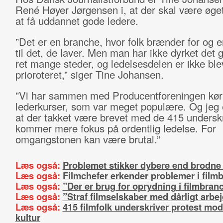
René Høyer Jørgensen i, at der skal være øge
at få uddannet gode ledere.
”Det er en branche, hvor folk brænder for og e
til det, de laver. Men man har ikke dyrket det 
ret mange steder, og ledelsesdelen er ikke ble
prioroteret,” siger Tine Johansen.
”Vi har sammen med Producentforeningen kør
lederkurser, som var meget populære. Og jeg e
at der takket være brevet med de 415 underskr
kommer mere fokus på ordentlig ledelse. For
omgangstonen kan være brutal.”
Læs også:
Problemet stikker dybere end brodne
Læs også:
Filmchefer erkender problemer i film
Læs også:
”Der er brug for oprydning i filmbran
Læs også:
”Straf filmselskaber med dårligt arbe
Læs også:
415 filmfolk underskriver protest mod
kultur