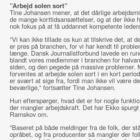
”Arbejd solen sort”
Tine Johansen mener, at det dårlige arbejdsmi
de mange korttidsansættelser, og at der ikke 
nok fokus på at få uddannet kompetente leder
”Vi kan ikke tillade os kun at tilskrive det, at d
er pres på branchen, for vi har kendt til probl
længe. Dansk Journalistforbund lavede en ru
blandt vores medlemmer i branchen for halvand
siden, og den pegede på massive problemer.
forventes at arbejde solen sort i en kort perio
er svært at sige fra, fordi man ikke vil være d
beværlige,” fortsætter Tine Johansen.
Hun efterspørger, hvad det er for nogle funktio
der mangler arbejdskraft. Det har Ekko spurgt
Ramskov om.
”Baseret på både meldinger fra de folk, der st
opråbet, og fra producenter så mangler der folk