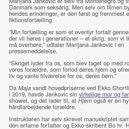
Marijana Jankovic er selv fra Montenegro og fly
Danmark som seksårig. Men selv om filmen b
hendes erindringer, er den først og fremmest 
fiktionsfortælling.
”Min fortælling er som et eventyr fortalt genne
der vil høres i generationer – et skrig, som vi 
må overhøre,” udtaler Marijana Jankovic i en
pressemeddelelse.
”Skriget lyder fra os, som blev taget op med r
vores forældre, som forlod deres hjem og ofre
liv og vante tilværelse for os, deres børn.”
Da
Maja
vandt hovedpriserne ved Ekko Shortl
i 2019, havde Jankovic sin
virkelige mor og far
showet, og det lader til, at
Hjem
også er en hyl
hårdtarbejdende forældre.
Instruktøren har selv skrevet manuskriptet 
den erfarne forfatter og Ekko-skribent Bo hr.