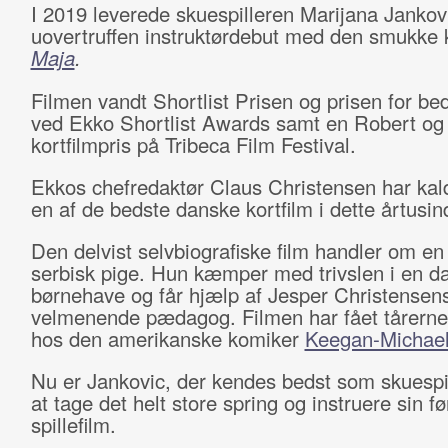
I 2019 leverede skuespilleren Marijana Jankov
uovertruffen instruktørdebut med den smukke k
Maja
.
Filmen vandt Shortlist Prisen og prisen for bed
ved Ekko Shortlist Awards samt en Robert og
kortfilmpris på Tribeca Film Festival.
Ekkos chefredaktør Claus Christensen har kald
en af de bedste danske kortfilm i dette årtusin
Den delvist selvbiografiske film handler om en
serbisk pige. Hun kæmper med trivslen i en d
børnehave og får hjælp af Jesper Christensen
velmenende pædagog. Filmen har fået tårerne ti
hos den amerikanske komiker
Keegan-Michael
Nu er Jankovic, der kendes bedst som skuespi
at tage det helt store spring og instruere sin fø
spillefilm.