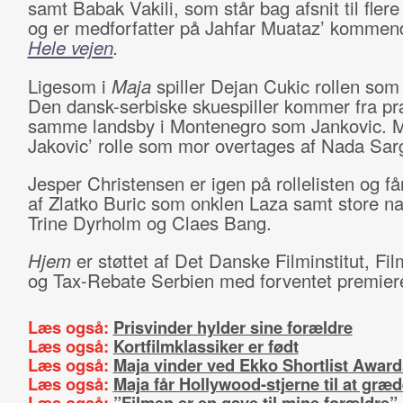
samt Babak Vakili, som står bag afsnit til flere 
og er medforfatter på Jahfar Muataz’ kommende
Hele vejen
.
Ligesom i
Maja
spiller Dejan Cukic rollen som
Den dansk-serbiske skuespiller kommer fra pr
samme landsby i Montenegro som Jankovic. 
Jakovic’ rolle som mor overtages af Nada Sarg
Jesper Christensen er igen på rollelisten og få
af Zlatko Buric som onklen Laza samt store 
Trine Dyrholm og Claes Bang.
Hjem
er støttet af Det Danske Filminstitut, Fi
og Tax-Rebate Serbien med forventet premiere
Læs også:
Prisvinder hylder sine forældre
Læs også:
Kortfilmklassiker er født
Læs også:
Maja vinder ved Ekko Shortlist Award
Læs også:
Maja får Hollywood-stjerne til at græ
Læs også:
”Filmen er en gave til mine forældre”