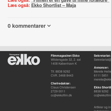
Læs også:
Ekko Shortlist – Maja
0 kommentarer
Filmmagasinet Ekko
Sekretariat:
Wildersgade 32, 2. sal
Sekretariat@
1408 København K
Annoncer:
Tlf. 8838 9292
Merete Hell
CVR. 3468 8443
6111 5851
merete@ekko
Chefredaktør:
Claus Christensen
Ekko Shortli
2729 0011
8838 9292
cc@ekkofilm.dk
cc@ekkofilm
Artikler og i
indekseres u