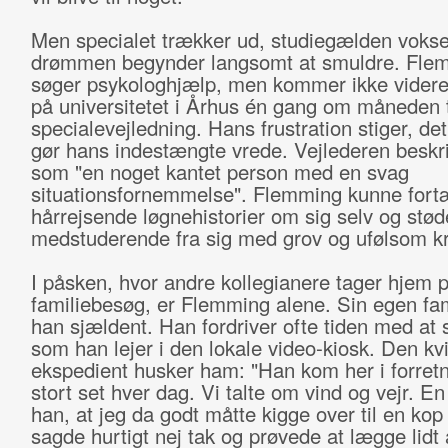
Men specialet trækker ud, studiegælden vokse
drømmen begynder langsomt at smuldre. Fle
søger psykologhjælp, men kommer ikke videre
på universitetet i Århus én gang om måneden t
specialevejledning. Hans frustration stiger, d
gør hans indestængte vrede. Vejlederen beskr
som "en noget kantet person med en svag
situationsfornemmelse". Flemming kunne fort
hårrejsende løgnehistorier om sig selv og stød
medstuderende fra sig med grov og ufølsom kri
I påsken, hvor andre kollegianere tager hjem 
familiebesøg, er Flemming alene. Sin egen fam
han sjældent. Han fordriver ofte tiden med at s
som han lejer i den lokale video-kiosk. Den kv
ekspedient husker ham: "Han kom her i forret
stort set hver dag. Vi talte om vind og vejr. E
han, at jeg da godt måtte kigge over til en kop
sagde hurtigt nej tak og prøvede at lægge lidt 