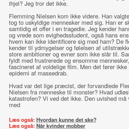
ihjel? Jeg tror det ikke.
Flemming Nielsen kom ikke videre. Han valgt
tog to uskyldige mennesker med sig. Han er s
samtidig et offer i en tragedie. Jeg kender ha
og vrede som evighedsstudent, også hans ens
hvem kan ikke identificere sig med ham? De fl
kender til ydmygelser og følelsen af utilstrækk
store ambitioner og evner som ikke slår til. S
fyldt med frustrerede og ensomme mennesker
fascineret af voldelige film. Men det fører ikke 
epidemi af massedrab.
Hvad var det lige præcist, der forvandlede F
Nielsen fra menneske til monster? Hvad udløs
katastrofen? Vi ved det ikke. Den uvished må 
med
Læs også:
Hvordan kunne det ske?
Læs også:
Når kvinder mobber