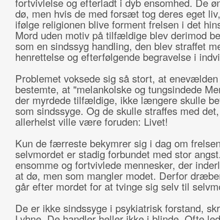
fortvivlelse og efterladt i dyb ensomhed. De ø
dø, men hvis de med forsæt tog deres eget liv, 
ifølge religionen blive forment frelsen i det hin
Mord uden motiv på tilfældige blev derimod be
som en sindssyg handling, den blev straffet m
henrettelse og efterfølgende begravelse i indvi
Problemet voksede sig så stort, at enevælden
bestemte, at "melankolske og tungsindede Me
der myrdede tilfældige, ikke længere skulle be
som sindssyge. Og de skulle straffes med det,
allerhelst ville være foruden: Livet!
Kun de færreste bekymrer sig i dag om frelse
selvmordet er stadig forbundet med stor angst
ensomme og fortvivlede mennesker, der inderl
at dø, men som mangler modet. Derfor dræbe
går efter mordet for at tvinge sig selv til selvm
De er ikke sindssyge i psykiatrisk forstand, sk
Lyhne. De handler heller ikke i blinde. Ofte l