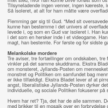
Tilsyneladende ingen venner, ingen kæreste, i
Så isoleret, at alt for ham måtte være overflad
Flemming gør sig til Gud. "Med sit oversaved
kunne han bestemme i det univers af overflade
levede i, og som en Gud var isoleret i. Han k
i det som en hersker inde i et videogame. Ha
magt, han bestemte. For første og for sidste g
Melankolske mordere
Tre aviser, tre fortællinger om ondskaben, tre f
vinkler på det samme skuddrama. Ekstra Blade
om monsteret, Jyllands-Posten om mennesket
monstret og Politiken om samfundet bag menn
er ikke tilfældigt. Ekstra Bladet lever af at pir
angst, liberalistiske Jyllands-Posten dyrker det
individuelle, og sociale Politiken fokuserer på
Hvem har ret? Tja, det har de alle sammen. D
med brikker til en mosaik over en forbrydelse