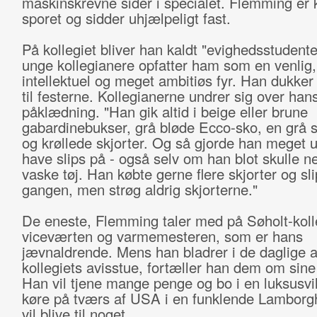
maskinskrevne sider i specialet. Flemming er k
sporet og sidder uhjælpeligt fast.
På kollegiet bliver han kaldt "evighedsstudent
unge kollegianere opfatter ham som en venlig, 
intellektuel og meget ambitiøs fyr. Han dukker 
til festerne. Kollegianerne undrer sig over han
påklædning. "Han gik altid i beige eller brune
gabardinebukser, grå bløde Ecco-sko, en grå 
og krøllede skjorter. Og så gjorde han meget u
have slips på - også selv om han blot skulle ne
vaske tøj. Han købte gerne flere skjorter og sl
gangen, men strøg aldrig skjorterne."
De eneste, Flemming taler med på Søholt-kolle
viceværten og varmemesteren, som er hans
jævnaldrende. Mens han bladrer i de daglige a
kollegiets avisstue, fortæller han dem om sin
Han vil tjene mange penge og bo i en luksusvil
køre på tværs af USA i en funklende Lamborg
vil blive til noget.