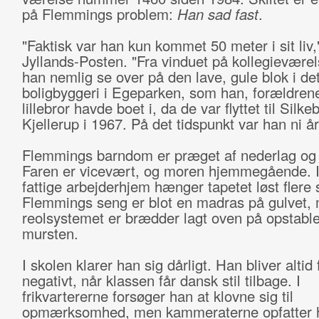
på Flemmings problem:
Han sad fast
.
"Faktisk var han kun kommet 50 meter i sit liv,"
Jyllands-Posten. "Fra vinduet på kollegievære
han nemlig se over på den lave, gule blok i det
boligbyggeri i Egeparken, som han, forældren
lillebror havde boet i, da de var flyttet til Silke
Kjellerup i 1967. På det tidspunkt var han ni år
Flemmings barndom er præget af nederlag og 
Faren er vicevært, og moren hjemmegående. I
fattige arbejderhjem hænger tapetet løst flere 
Flemmings seng er blot en madras på gulvet,
reolsystemet er brædder lagt oven på opstabl
mursten.
I skolen klarer han sig dårligt. Han bliver alti
negativt, når klassen får dansk stil tilbage. I
frikvartererne forsøger han at klovne sig til
opmærksomhed, men kammeraterne opfatter