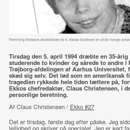
Flemming Nielsens skolebillede fra 6. klasse illustrerer en af de mange avisarti
Tirsdag den 5. april 1994 dræbte en 35-årig
studerende to kvinder og sårede to andre i 
Trøjborg-afdelingen af Aarhus Universitet, 
skød sig selv. Det lød som en amerikansk f
tragedien rykkede hele tiden tættere på, for
Ekkos chefredaktør, Claus Christensen, i d
personlige beretning.
Af Claus Christensen /
Ekko #27
Det er tirsdag, første dag efter påske. Jeg sidd
lejlighed og skriver på specialet. Jeg er kørt fa