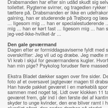
Drabsmanden har efter sin udåd skudt sig sel
toilettet. Rygterne svirrer, og tragedien rykker
tættere på. Drabsmanden er ikke en udefrak
galning, han er studerende på Trøjborg og læs
... ligesom mig ... han er specialestuderende .
mig ... han er kørt fast ... ligesom mig ... han 
jeg-ved-ikke-hvilket-år ...
Den gale geværmand
Dagen efter er formiddagsaviserne fyldt med s
overskrifter: Jeg vil ud og dræbe. Jeg mødte 
Vi krøb i skjul for geværmandens kugler. Hvor
han min pige? Psykolog forudser flere massed
Ekstra Bladet dækker sagen over fire sider. De
foto af et oversavet jagtgevær magen til dra
Han havde pakket geværet i en mørkeblå spor
sammen med noget tøj. Lidt over klokken 11 t
geværet frem, går ind i den første del af kanti
skyder to unge kvinder, den ene bliver ramt i 
alvorligt såret, den anden dræbes på stedet.