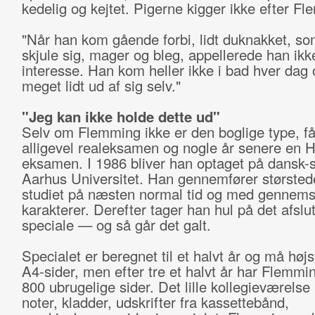
kedelig og kejtet. Pigerne kigger ikke efter F
"Når han kom gående forbi, lidt duknakket, som
skjule sig, mager og bleg, appellerede han ikke
interesse. Han kom heller ikke i bad hver dag 
meget lidt ud af sig selv."
"Jeg kan ikke holde dette ud"
Selv om Flemming ikke er den boglige type, f
alligevel realeksamen og nogle år senere en 
eksamen. I 1986 bliver han optaget på dansk-s
Aarhus Universitet. Han gennemfører størsted
studiet på næsten normal tid og med gennemsn
karakterer. Derefter tager han hul på det afslu
speciale — og så går det galt.
Specialet er beregnet til et halvt år og må højs
A4-sider, men efter tre et halvt år har Flemmi
800 ubrugelige sider. Det lille kollegieværelse
noter, kladder, udskrifter fra kassettebånd,