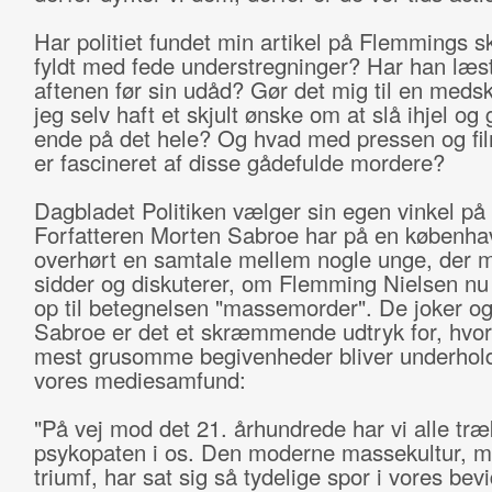
Har politiet fundet min artikel på Flemmings s
fyldt med fede understregninger? Har han læs
aftenen før sin udåd? Gør det mig til en meds
jeg selv haft et skjult ønske om at slå ihjel og
ende på det hele? Og hvad med pressen og fi
er fascineret af disse gådefulde mordere?
Dagbladet Politiken vælger sin egen vinkel på 
Forfatteren Morten Sabroe har på en københa
overhørt en samtale mellem nogle unge, der
sidder og diskuterer, om Flemming Nielsen nu
op til betegnelsen "massemorder". De joker og 
Sabroe er det et skræmmende udtryk for, hvo
mest grusomme begivenheder bliver underhold
vores mediesamfund:
"På vej mod det 21. århundrede har vi alle træ
psykopaten i os. Den moderne massekultur, m
triumf, har sat sig så tydelige spor i vores bev