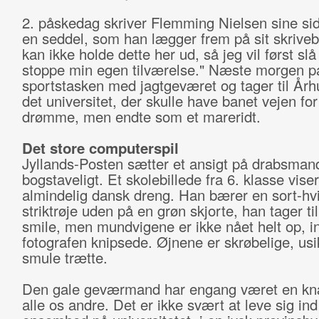
2. påskedag skriver Flemming Nielsen sine sid
en seddel, som han lægger frem på sit skriveb
kan ikke holde dette her ud, så jeg vil først slå
stoppe min egen tilværelse." Næste morgen p
sportstasken med jagtgeværet og tager til Årh
det universitet, der skulle have banet vejen fo
drømme, men endte som et mareridt.
Det store computerspil
Jyllands-Posten sætter et ansigt på drabsman
bogstaveligt. Et skolebillede fra 6. klasse viser
almindelig dansk dreng. Han bærer en sort-hv
striktrøje uden på en grøn skjorte, han tager till
smile, men mundvigene er ikke nået helt op, i
fotografen knipsede. Øjnene er skrøbelige, usi
smule trætte.
Den gale geværmand har engang været en k
alle os andre. Det er ikke svært at leve sig ind