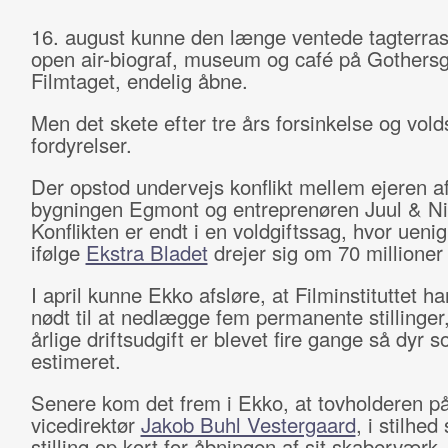
16. august kunne den længe ventede tagterra
open air-biograf, museum og café på Gothers
Filmtaget, endelig åbne.
Men det skete efter tre års forsinkelse og vo
fordyrelser.
Der opstod undervejs konflikt mellem ejeren a
bygningen Egmont og entreprenøren Juul & Ni
Konflikten er endt i en voldgiftssag, hvor uen
ifølge
Ekstra Bladet
drejer sig om 70 millioner
I april kunne Ekko afsløre, at Filminstituttet h
nødt til at nedlægge fem permanente stillinger,
årlige driftsudgift er blevet fire gange så dyr s
estimeret.
Senere kom det frem i Ekko, at tovholderen på
vicedirektør
Jakob Buhl Vestergaard
, i stilhed
stilling op kort for åbningen af sit skaberværk