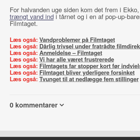
For halvanden uge siden kom det frem i Ekko, 
trængt vand ind
i tårnet og i en af pop-up-bar
Filmtaget.
Læs også:
Vandproblemer på Filmtaget
Læs også:
Dårlig trivsel under fratrådte filmdire
Læs også:
Anmeldelse – Filmtaget
Læs også:
Vi har alle været frustrerede
Læs også:
Filmtagets far stopper kort før indvie
Læs også:
Filmtaget bliver yderligere forsinket
Læs også:
Tvunget til at nedlægge fem stillinger
0 kommentarer