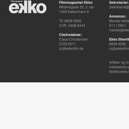
Filmmagasinet Ekko
Sekretariat:
Wildersgade 32, 2. sal
Sekretariat@
1408 København K
Annoncer:
Tlf. 8838 9292
Merete Hell
CVR. 3468 8443
6111 5851
merete@ekko
Chefredaktør:
Claus Christensen
Ekko Shortli
2729 0011
8838 9292
cc@ekkofilm.dk
cc@ekkofilm
Artikler og i
indekseres u
distribueres