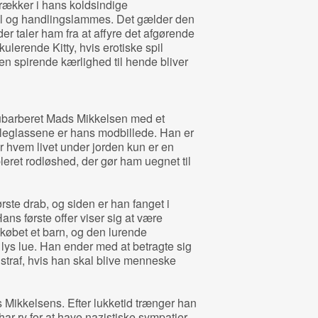
rækker i hans koldsindige
vl og handlingslammes. Det gælder den
 der taler ham fra at affyre det afgørende
ulerende Kitty, hvis erotiske spil
en spirende kærlighed til hende bliver
 ubarberet Mads Mikkelsen med et
lleglassene er hans modbillede. Han er
r hvem livet under jorden kun er en
leret rodløshed, der gør ham uegnet til
ørste drab, og siden er han fanget i
ns første offer viser sig at være
 købet et barn, og den lurende
 lys lue. Han ender med at betragte sig
 straf, hvis han skal blive menneske
Mikkelsens. Efter lukketid trænger han
har ry for at have nazistiske sympatier.