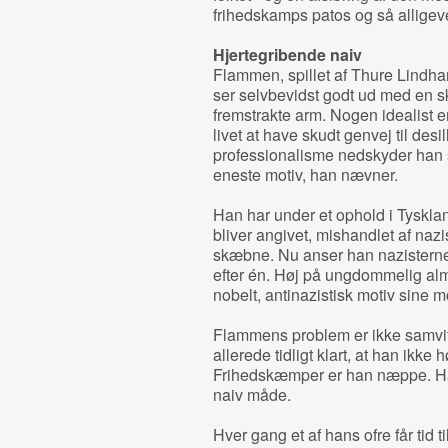
frihedskamps patos og så allige
Hjertegribende naiv
Flammen, spillet af Thure Lindha
ser selvbevidst godt ud med en sk
fremstrakte arm. Nogen idealist er
livet at have skudt genvej til des
professionalisme nedskyder han 
eneste motiv, han nævner.
Han har under et ophold i Tyskland 
bliver angivet, mishandlet af nazi
skæbne. Nu anser han nazisterne 
efter én. Høj på ungdommelig al
nobelt, antinazistisk motiv sine m
Flammens problem er ikke samvit
allerede tidligt klart, at han ikke h
Frihedskæmper er han næppe. Han
naiv måde.
Hver gang et af hans ofre får tid ti