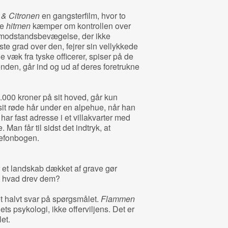
& Citronen
en gangsterfilm, hvor to
de
hitmen
kæmper om kontrollen over
n modstandsbevægelse, der ikke
e grad over den, fejrer sin vellykkede
e væk fra tyske officerer, spiser på de
den, går ind og ud af deres foretrukne
000 kroner på sit hoved, går kun
it røde hår under en alpehue, når han
ar fast adresse i et villakvarter med
Man får til sidst det indtryk, at
lefonbogen.
r et landskab dækket af grave gør
g hvad drev dem?
t halvt svar på spørgsmålet.
Flammen
ets psykologi, ikke offerviljens. Det er
et.