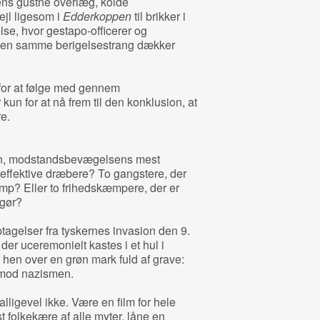
ens gustne overlæg, kolde
jl ligesom i
Edderkoppen
til brikker i
e, hvor gestapo-officerer og
den samme berigelsestrang dækker
for at følge med gennem
kun for at nå frem til den konklusion, at
re.
n, modstandsbevægelsens mest
 effektive dræbere? To gangstere, der
kamp? Eller to frihedskæmpere, der er
pgør?
agelser fra tyskernes invasion den 9.
 der uceremonielt kastes i et hul i
hen over en grøn mark fuld af grave:
n mod nazismen.
 alligevel ikke. Være en film for hele
st folkekære af alle myter, låne en