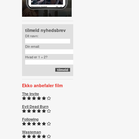
tilmeld nyhedsbrev
Dit navn:
Din email:
Hvad er 1 + 2?
Ekko anbefaler film
The Invite
Evil Dead Burn
Following
Wasteman