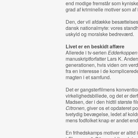
end modige fremstår som kyniske 
grad af kriminelle motiver som af 
Den, der vil afdække besættelses
dansk nationalmyte: vores standh
uskyld og moralske bedreværd.
Livet er en beskidt affære
Allerede i tv-serien
Edderkoppe
manuskriptforfatter Lars K. Anders
generationen, hvis viden om verd
fra en interesse i de komplicered
magten i et samfund.
Det er gangsterfilmens konvention
virkelighedsbillede, og det er der
Madsen, der i den hidtil største 
Citronen
, giver os et opdateret
tvetydig bevægelse, ledet af kol
mens fodfolket knap er andet end 
En frihedskamps motiver er altid 