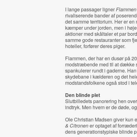
I lange passager ligner
Flammen 
rivaliserende bander af poseren
det samme territorium. Her er e
kæmper under jorden, men i højest
aktioner med skåltaler et par bord
samme gode restauranter som fjen
hoteller, forfører deres piger.
Flammen, der har en dusør på 20.
modstræbende med til at dække s
spankulerer rundt i gaderne. Han h
skydebane i kælderen og det hele. 
modstandsfolkene også stod i te
Den blinde plet
Slutbilledets panorering hen ove
indtryk. Men hvem er de døde, o
Ole Christian Madsen giver kun e
& Citronen
er optaget af forræderi
dens generationstypiske blinde pl