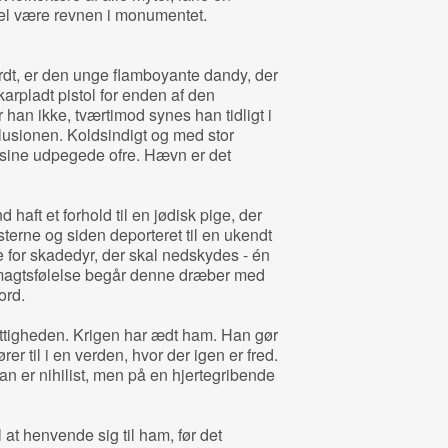
vel være revnen i monumentet.
rdt, er den unge flamboyante dandy, der
arpladt pistol for enden af den
 han ikke, tværtimod synes han tidligt i
illusionen. Koldsindigt og med stor
sine udpegede ofre. Hævn er det
haft et forhold til en jødisk pige, der
sterne og siden deporteret til en ukendt
for skadedyr, der skal nedskydes - én
magtsfølelse begår denne dræber med
ord.
tigheden. Krigen har ædt ham. Han gør
ører til i en verden, hvor der igen er fred.
 er nihilist, men på en hjertegribende
l at henvende sig til ham, før det