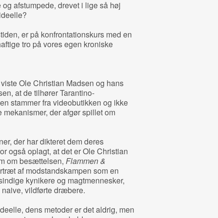
og afstumpede, drevet i lige så høj
ideelle?
tiden, er på konfrontationskurs med en
aftige tro på vores egen kroniske
n
viste Ole Christian Madsen og hans
en, at de tilhører Tarantino-
en stammer fra videobutikken og ikke
e mekanismer, der afgør spillet om
er, der har dikteret dem deres
for også oplagt, at det er Ole Christian
film om besættelsen,
Flammen &
 portræt af modstandskampen som en
dsindige kynikere og magtmennesker,
naive, vildførte dræbere.
ideelle, dens metoder er det aldrig, men