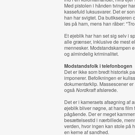
Med pistolen i hånden tvinger ha
kassefuld luksusvarer. Det er so
han har svigtet. Da butiksejeren 
løs på ham, mens han råber: "Tror 
Et øjeblik har han set sig selv i sp
alle grænser, inklusive de mest
mennesker. Modstandskampen er b
og almindelig kriminalitet.
Modstandsfolk i telefonbogen
Det er ikke som bredt historisk p
imponerer. Befolkningen er kulis
dokumentarklip. Massescener er 
også
Nordkraft
afslørede.
Det er i kameraets afsøgning af a
øjeblik bliver nøgne, at hans film
pågående. Der er meget kammers
besættelsestid i nærbillede, men
verden, hvor ingen kan stole på hi
en kerne af sandhed.