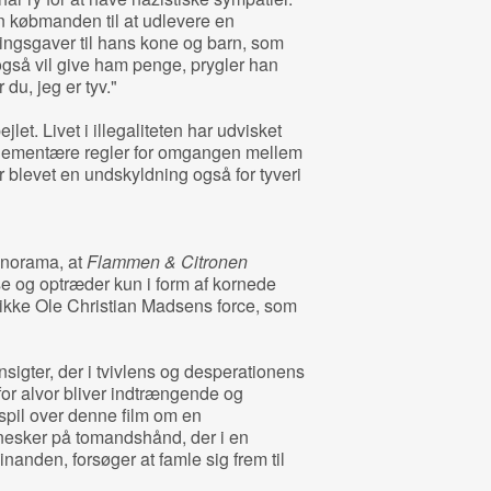
n købmanden til at udlevere en
ningsgaver til hans kone og barn, som
også vil give ham penge, prygler han
du, jeg er tyv."
ejlet. Livet i illegaliteten har udvisket
 elementære regler for omgangen mellem
levet en undskyldning også for tyveri
anorama, at
Flammen & Citronen
se og optræder kun i form af kornede
ikke Ole Christian Madsens force, som
nsigter, der i tvivlens og desperationens
 for alvor bliver indtrængende og
pil over denne film om en
nesker på tomandshånd, der i en
nanden, forsøger at famle sig frem til