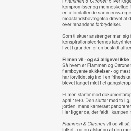
i
Flammen & Citronen
bliver krig
kompromisser og menneskelige fe
en altomfattende sammensværgels
modstandsbevægelse drevet af 
over hinandens forbrydelser.
Som tilskuer anstrenger man sig 
konspirationsteoriernes labyrinter 
livet i grunden er en beskidt affæ
Filmen vil - og så alligevel ikke
Så hvem er Flammen og Citrone
flamboyante skikkelser - og mest
har forvildet sig ind i en friheds
blevet fanget midt i et gangstero
Filmen starter med dokumentaropt
april 1940. Den slutter med to lig,
jorden, mens kameraet panorerer 
Her ligger de, der faldt i kampe
Flammen & Citronen
vil og vil så
folket - og en afsløring af den me