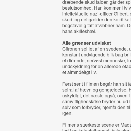
dræbende skud falder, går der sp
beslutsomhed. Han kommer i tvi
intellektuelle nazi-officer Gilbert,
skud, og det gælder den koldt kalk
bogstavelig talt afvæbner ham. D
hans akilleshæl.
Alle grænser udvisket
Citronen spillet af en svedende,
konstant undvigende blik bag bri
et dirrende, nervøst menneske, fo
undskyldning for en allerede etab
et almindeligt liv.
Først sent i filmen begår han sit f
spiral af hævn og gengældelse. Ha
uskyldigt, det næste også, oven i
samvittighedskrise bryder nu ud i
selv som forbryder, hjemfalden til
igen.
Filmens stærkeste scene er Mads 
ind i en kolonialhandel, hvis ejer 