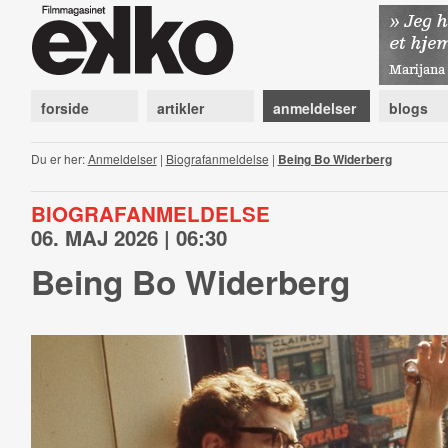
forside
artikler
anmeldelser
blogs
Du er her:
Anmeldelser
|
Biografanmeldelse
|
Being Bo Widerberg
BIOGRAFANMELDELSE
06. MAJ 2026 | 06:30
Being Bo Widerberg