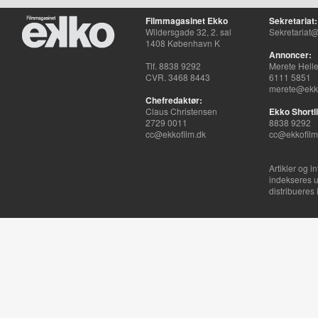
Filmmagasinet Ekko
Sekretariat:
Wildersgade 32, 2. sal
Sekretariat@
1408 København K
Annoncer:
Tlf. 8838 9292
Merete Hell
CVR. 3468 8443
6111 5851
merete@ekko
Chefredaktør:
Claus Christensen
Ekko Shortli
2729 0011
8838 9292
cc@ekkofilm.dk
cc@ekkofilm
Artikler og i
indekseres u
distribueres