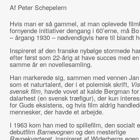
Af Peter Schepelern
Hvis man er så gammel, at man oplevede film
fornyende initiativer dengang i 60’erne, må B
– årgang 1930 – nødvendigvis høre til blandt 
Inspireret af den franske nybølge stormede ha
efter først som 22-årig at have succes med e
samme år en novellesamling.
Han markerede sig, sammen med vennen Jan T
som et naturtalent, der i et polemisk skrift,
Vis
svensk film
, havde vovet at kalde Bergman for
dalarhest (en svensk træfigur), der kun intere
for Guds eksistens, og hvis film aldrig handle
mennesker, der havde et arbejde.
I 1963 kom han med to spillefilm, den socialt 
debutfilm
Barnevognen
og den mesterlige
Ravnekvarteret
, inspireret af Widerbergs egen