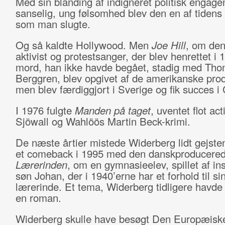
Med sin blanding af indigneret politisk engag
sanselig, ung følsomhed blev den en af tidens s
som man slugte.
Og så kaldte Hollywood. Men
Joe Hill
, om den
aktivist og protestsanger, der blev henrettet i 
mord, han ikke havde begået, stadig med Th
Berggren, blev opgivet af de amerikanske pro
men blev færdiggjort i Sverige og fik succes 
I 1976 fulgte
Manden på taget
, uventet flot act
Sjöwall og Wahlöös Martin Beck-krimi.
De næste årtier mistede Widerberg lidt gejsten
et comeback i 1995 med den danskproducere
Lærerinden
, om en gymnasieelev, spillet af in
søn Johan, der i 1940’erne har et forhold til si
lærerinde. Et tema, Widerberg tidligere havde 
en roman.
Widerberg skulle have besøgt Den Europæisk