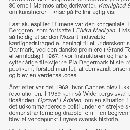
30’erne i Malmøs arbejderkvarter.
Kærlighed 
om kunstneren i krise på Fellini-agtig vis.
Fast skuespiller i filmene var den kongeniale
Berggren, som fortsatte i
Elvira Madigan
. Hvi
så heldig at se den Mozart-indsvøbte
kærlighedstragedie, henlagt til et underskønt
Danmark, ved den danske premiere i Grand Te
eftermiddag i 1967, hvor instruktøren og hans
syttenårige titelstjerne Pia Degermark hilste p
publikum, forstod man let, at den vandt priser
og blev en verdenssucces.
Året efter var det 1968, hvor Cannes blev lukk
revolutionen. I 1969 kom så Widerbergs svar 
tidsånden,
Oprøret i Ådalen
, om en situation i
det udkommanderede politi under en strejke s
demonstranterne og dræbte fem – en begivenh
blev et vendepunkt i nyere svensk historie.