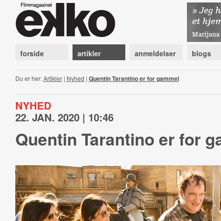
forside
artikler
anmeldelser
blogs
Du er her:
Artikler
|
Nyhed
|
Quentin Tarantino er for gammel
NYHED
22. JAN. 2020 | 10:46
Quentin Tarantino er for 