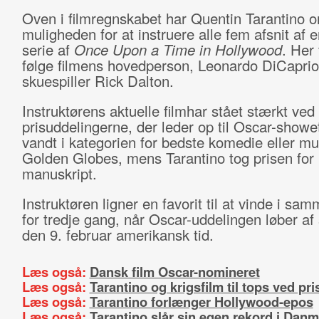
Oven i filmregnskabet har Quentin Tarantino o
muligheden for at instruere alle fem afsnit af e
serie af
Once Upon a Time in Hollywood
. Her
følge filmens hovedperson, Leonardo DiCapri
skuespiller Rick Dalton.
Instruktørens aktuelle filmhar stået stærkt ved
prisuddelingerne, der leder op til Oscar-showe
vandt i kategorien for bedste komedie eller mu
Golden Globes, mens Tarantino tog prisen for
manuskript.
Instruktøren ligner en favorit til at vinde i sa
for tredje gang, når Oscar-uddelingen løber af
den 9. februar amerikansk tid.
Læs også:
Dansk film Oscar-nomineret
Læs også:
Tarantino og krigsfilm til tops ved pr
Læs også:
Tarantino forlænger Hollywood-epos
Læs også:
Tarantino slår sin egen rekord i Dan