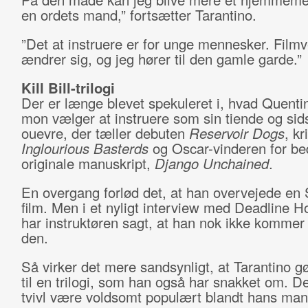
en ordets mand,” fortsætter Tarantino.
”Det at instruere er for unge mennesker. Film
ændrer sig, og jeg hører til den gamle garde.”
Kill Bill-trilogi
Der er længe blevet spekuleret i, hvad Quenti
mon vælger at instruere som sin tiende og sidst
ouevre, der tæller debuten
Reservoir Dogs
, k
Inglourious Basterds
og Oscar-vinderen for be
originale manuskript,
Django Unchained
.
En overgang forlød det, at han overvejede en 
film. Men i et nyligt interview med Deadline H
har instruktøren sagt, at han nok ikke kommer t
den.
Så virker det mere sandsynligt, at Tarantino g
til en trilogi, som han også har snakket om. De
tvivl være voldsomt populært blandt hans man