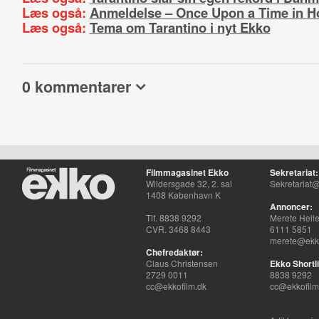
Læs også:
Anmeldelse – Once Upon a Time in H
Læs også:
Tema om Tarantino i nyt Ekko
0 kommentarer
Filmmagasinet Ekko
Sekretariat:
Wildersgade 32, 2. sal
Sekretariat@
1408 København K
Annoncer:
Tlf. 8838 9292
Merete Hell
CVR. 3468 8443
6111 5851
merete@ekko
Chefredaktør:
Claus Christensen
Ekko Shortli
2729 0011
8838 9292
cc@ekkofilm.dk
cc@ekkofilm