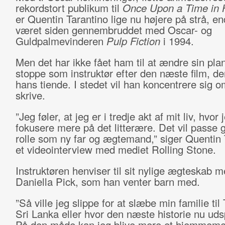
rekordstort publikum til
Once Upon a Time in 
er Quentin Tarantino lige nu højere på strå, e
været siden gennembruddet med Oscar- og
Guldpalmevinderen
Pulp Fiction
i 1994.
Men det har ikke fået ham til at ændre sin pla
stoppe som instruktør efter den næste film, der
hans tiende. I stedet vil han koncentrere sig o
skrive.
”Jeg føler, at jeg er i tredje akt af mit liv, hvor 
fokusere mere på det litterære. Det vil passe g
rolle som ny far og ægtemand,” siger Quentin 
et videointerview med mediet Rolling Stone.
Instruktøren henviser til sit nylige ægteskab 
Daniella Pick, som han venter barn med.
”Så ville jeg slippe for at slæbe min familie til
Sri Lanka eller hvor den næste historie nu udsp
På den måde kan jeg blive mere et hjemmem