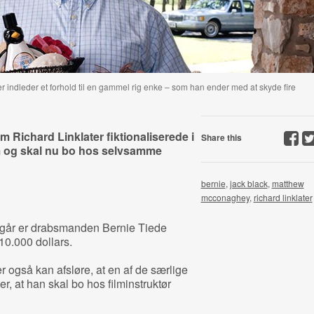
 indleder et forhold til en gammel rig enke – som han ender med at skyde fire
Richard Linklater fiktionaliserede i
Share this
om og skal nu bo hos selvsamme
bernie
,
jack black
,
matthew
mcconaghey
,
richard linklater
 i går er drabsmanden Bernie Tiede
10.000 dollars.
er også kan afsløre, at en af de særlige
er, at han skal bo hos filminstruktør