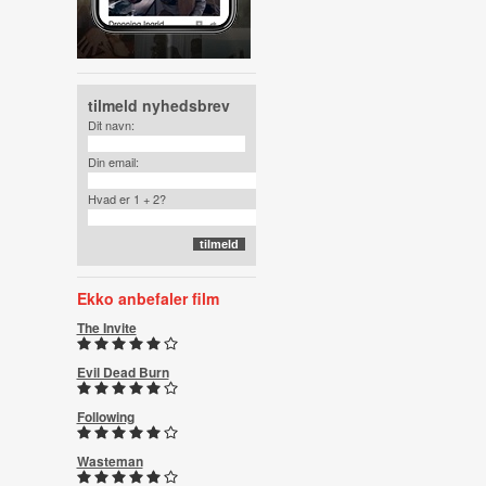
tilmeld nyhedsbrev
Dit navn:
Din email:
Hvad er 1 + 2?
Ekko anbefaler film
The Invite
Evil Dead Burn
Following
Wasteman