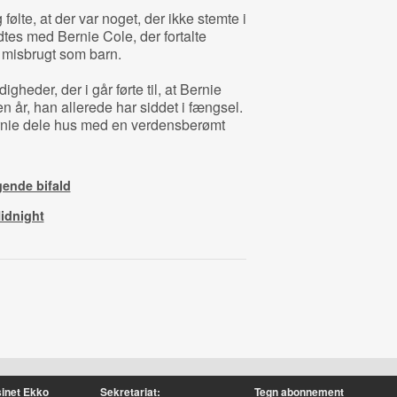
ølte, at der var noget, der ikke stemte i
es med Bernie Cole, der fortalte
t misbrugt som barn.
heder, der i går førte til, at Bernie
en år, han allerede har siddet i fængsel.
rnie dele hus med en verdensberømt
gende bifald
idnight
inet Ekko
Sekretariat:
Tegn abonnement