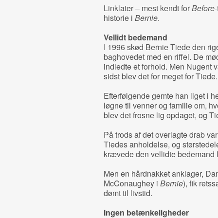
Linklater – mest kendt for
Before
-
historie i
Bernie
.
Vellidt bedemand
I 1996 skød Bernie Tiede den rige
baghovedet med en riffel. De mø
indledte et forhold. Men Nugent va
sidst blev det for meget for Tiede.
Efterfølgende gemte han liget i 
løgne til venner og familie om, 
blev det frosne lig opdaget, og Ti
På trods af det overlagte drab v
Tiedes anholdelse, og størstedel
krævede den vellidte bedemand l
Men en hårdnakket anklager, Dan
McConaughey i
Bernie
), fik rets
dømt til livstid.
Ingen betænkeligheder