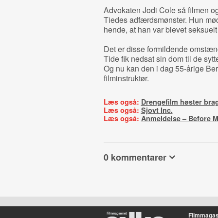
Advokaten Jodi Cole så filmen og f
Tiedes adfærdsmønster. Hun mødt
hende, at han var blevet seksuel
Det er disse formildende omstændig
Tide fik nedsat sin dom til de sytt
Og nu kan den i dag 55-årige Be
filminstruktør.
Læs også:
Drengefilm høster bra
Læs også:
Sjovt Inc.
Læs også:
Anmeldelse – Before M
0 kommentarer
Filmmagas