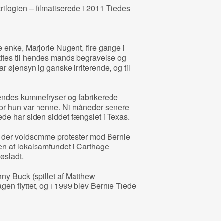
trilogien – filmatiserede i 2011 Tiedes
 enke, Marjorie Nugent, fire gange i
dtes til hendes mands begravelse og
r øjensynlig ganske irriterende, og til
hendes kummefryser og fabrikerede
hvor hun var henne. Ni måneder senere
ede har siden siddet fængslet i Texas.
ar der voldsomme protester mod Bernie
en af lokalsamfundet i Carthage
øsladt.
ny Buck (spillet af Matthew
sagen flyttet, og i 1999 blev Bernie Tiede