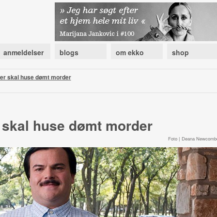
anmeldelser
blogs
om ekko
shop
ter skal huse dømt morder
r skal huse dømt morder
Foto | Deana Newcomb