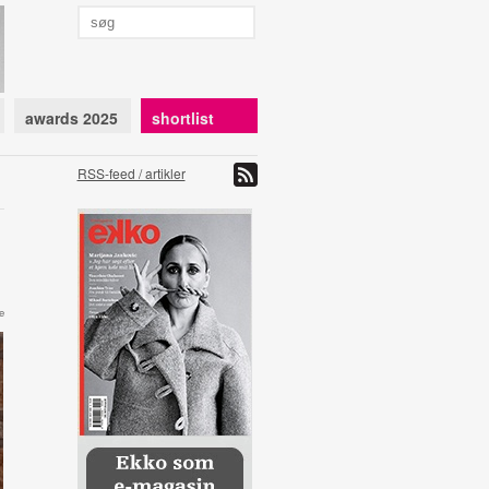
awards 2025
shortlist
RSS-feed / artikler
e