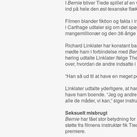
I
Bernie
bliver Tiede spillet af en
ind på hele den øst-texanske flæ
Filmen blander fiktion og fakta i
i Carthage udtaler sig om det sp
mangemillionær og den 38-årig
Richard Linklater har konstant b
mødte ham i forbindelse med
Ber
høring udtalte Linklater ifølge T
over, hvordan de andre indsatte i 
”Han så ud til at have en meget pos
Linklater udtalte yderligere, at 
have ham boende. ”Jeg og andre e
alle de måder, vi kan,” siger instr
Seksuelt misbrugt
Bernie
har fået stor betydning for
støtte fra filmens instruktør fik T
premiere.