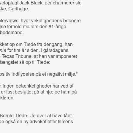
 veloplagt Jack Black, der charmerer sig
kke, Carthage.
 interviews, hvor virkelighedens beboere
øjse forhold mellem den 81-årige
e bedemand.
akket op om Tiede fra dengang, han
nie
for fire år siden. I gårsdagens
he Texas Tribune, at han var imponeret
fængslet så op til Tiede:
itiv indflydelse på et negativt miljø.”
han ingen betænkeligheder har ved at
r fast besluttet på at hjælpe ham på
uktøren.
 Bernie Tiede. Ud over at have fået
iede også en ny advokat efter filmens