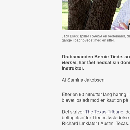
Jack Black spiller i
Bernie
en bedemand, der
gange i baghovedet med en riffel.
Drabsmanden Bernie Tiede, som 
Bernie
, har fået nedsat sin d
instruktør.
Af Samina Jakobsen
Efter en 90 minutter lang høring
blevet løsladt mod en kaution på 
Det skriver
The Texas Tribune
, d
betingelser for Tiedes løsladelse 
Richard Linklater i Austin, Texas.