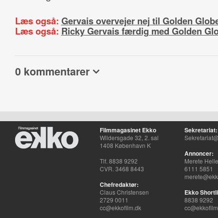
Læs også:
Gervais overvejer nej til Golden Glob
Læs også:
Ricky Gervais færdig med Golden Gl
0 kommentarer
Filmmagasinet Ekko
Sekretariat:
Wildersgade 32, 2. sal
Sekretariat@
1408 København K
Annoncer:
Tlf. 8838 9292
Merete Hell
CVR. 3468 8443
6111 5851
merete@ekko
Chefredaktør:
Claus Christensen
Ekko Shortli
2729 0011
8838 9292
cc@ekkofilm.dk
cc@ekkofilm