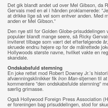
Det gik blandt andet ud over Mel Gibson, da R
Gervais med en øl i hånden proklamerede: ”Je
at drikke lige så vel som enhver anden. Med 
anden er Mel Gibson.”
Den nye stil for Golden Globe-prisuddelingen 
populær blandt mange seere, så Ricky Gervai
inviteret tilbage som vært det efterfølgende år
skruede endnu højere op for de målrettede jo
Hollywoods største navne, hvilket vakte en re
skandale.
Ondskabsfuld stemning
En joke rettet mod Robert Downey Jr.’s histor
afvænningsklinikker fik
Iron Man
-stjernen til at
kommentere ”den ondskabsfulde stemning” me
særlig grimasse.
Også Hollywood Foreign Press Association (
er foreningen bag prisuddelingen, stod for sku