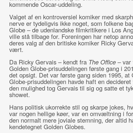
kommende Oscar-uddeling.
Valget af en kontroversiel komiker med skarp
nerve er tydeligvis ikke noget, som folkene b
Globe – de udenlandske filmkritikere i Los An
ville stå tilbage for. Foreningen har netop ann
deres valg af den britiske komiker Ricky Gerv
vært.
Da Ricky Gervais – kendt fra
The Office
– var 
Golden Globe-prisuddelingen første gang i 201
det opsigt. Det var første gang siden 1995, at
Globe-prisuddelingen havde haft en decideret
den mulighed tog Gervais til sig og satte et ty
showet.
Hans politisk ukorrekte stil og skarpe jokes, hv
var nogen hellige køer, var en omvæltning i forh
den normalt mere joviale stemning, der altid 
kendetegnet Golden Globes.