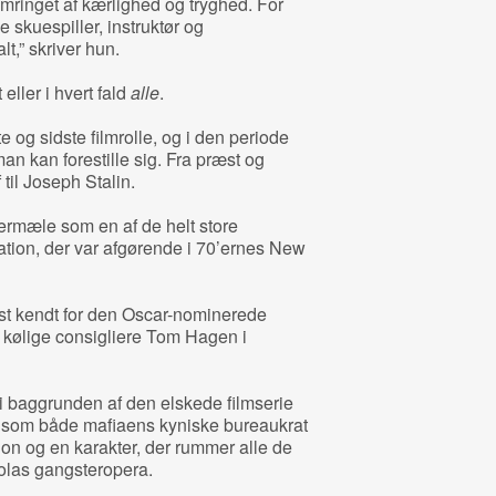
 omringet af kærlighed og tryghed. For
skuespiller, instruktør og
lt,” skriver hun.
eller i hvert fald
alle
.
e og sidste filmrolle, og i den periode
 man kan forestille sig. Fra præst og
til Joseph Stalin.
termæle som en af de helt store
ation, der var afgørende i 70’ernes New
dst kendt for den Oscar-nominerede
 kølige consigliere Tom Hagen i
 i baggrunden af den elskede filmserie
sk som både mafiaens kyniske bureaukrat
n og en karakter, der rummer alle de
olas gangsteropera.