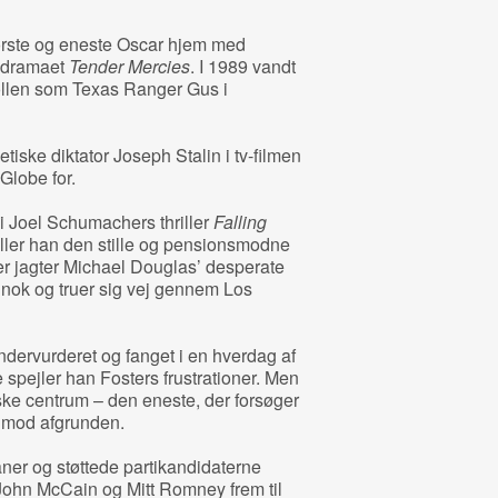
første og eneste Oscar hjem med
i dramaet
Tender Mercies
. I 1989 vandt
llen som Texas Ranger Gus i
tiske diktator Joseph Stalin i tv-filmen
Globe for.
i Joel Schumachers thriller
Falling
ller han den stille og pensionsmodne
er jagter Michael Douglas’ desperate
 nok og truer sig vej gennem Los
dervurderet og fanget i en hverdag af
pejler han Fosters frustrationer. Men
ske centrum – den eneste, der forsøger
n mod afgrunden.
aner og støttede partikandidaterne
John McCain og Mitt Romney frem til