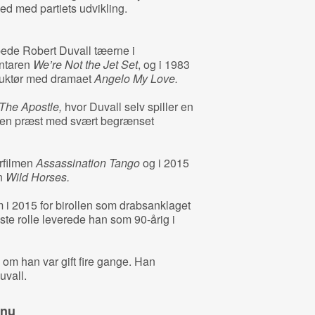
hed med partiets udvikling.
d
pede Robert Duvall tæerne i
ntaren
We’re Not the Jet Set
, og i 1983
truktør med dramaet
Angelo My Love.
The Apostle,
hvor Duvall selv spiller en
 en præst med svært begrænset
rfilmen
Assassination Tango
og i 2015
n
Wild Horses.
i 2015 for birollen som drabsanklaget
ste rolle leverede han som 90-årig i
v om han var gift fire gange. Han
uvall.
 nu