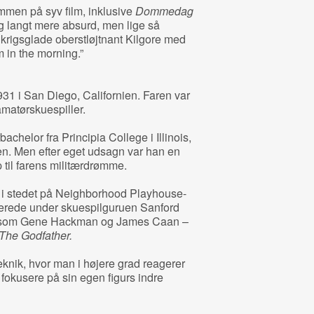
men på syv film, inklusive
Dommedag
ig langt mere absurd, men lige så
rigsglade oberstløjtnant Kilgore med
m in the morning.”
31 i San Diego, Californien. Faren var
amatørskuespiller.
achelor fra Principia College i Illinois,
æren. Men efter eget udsagn var han en
p til farens militærdrømme.
 i stedet på Neighborhood Playhouse-
derede under skuespilguruen Sanford
 som Gene Hackman og James Caan –
The Godfather.
teknik, hvor man i højere grad reagerer
t fokusere på sin egen figurs indre