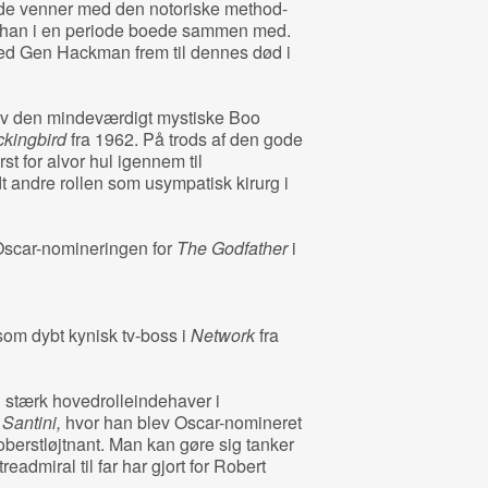
ode venner med den notoriske method-
m han i en periode boede sammen med.
ed Gen Hackman frem til dennes død i
blev den mindeværdigt mystiske Boo
ckingbird
fra 1962. På trods af den gode
ørst for alvor hul igennem til
t andre rollen som usympatisk kirurg i
Oscar-nomineringen for
The Godfather
i
som dybt kynisk tv-boss i
Network
fra
 stærk hovedrolleindehaver i
 Santini,
hvor han blev Oscar-nomineret
oberstløjtnant. Man kan gøre sig tanker
dmiral til far har gjort for Robert