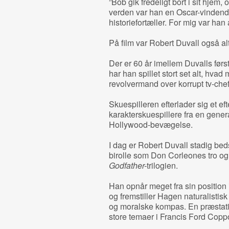
”Bob gik fredeligt bort i sit hjem,
verden var han en Oscar-vindende 
historiefortæller. For mig var han a
På film var Robert Duvall også alt 
Der er 60 år imellem Duvalls først
har han spillet stort set alt, hvad
revolvermand over korrupt tv-chef 
Skuespilleren efterlader sig et ef
karakterskuespillere fra en gener
Hollywood-bevægelse.
I dag er Robert Duvall stadig be
birolle som Don Corleones tro og
Godfather-
trilogien.
Han opnår meget fra sin position
og fremstiller Hagen naturalisti
og moralske kompas. En præstatio
store temaer i Francis Ford Copp