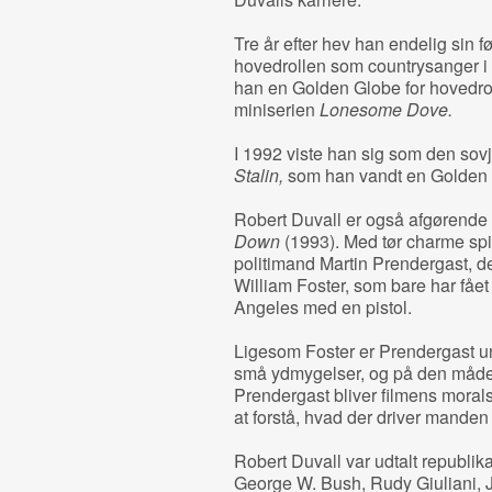
Tre år efter hev han endelig sin 
hovedrollen som countrysanger 
han en Golden Globe for hovedro
miniserien
Lonesome Dove.
I 1992 viste han sig som den sovje
Stalin,
som han vandt en Golden 
Robert Duvall er også afgørende 
Down
(1993). Med tør charme spi
politimand Martin Prendergast, d
William Foster, som bare har fået
Angeles med en pistol.
Ligesom Foster er Prendergast un
små ydmygelser, og på den måde s
Prendergast bliver filmens moral
at forstå, hvad der driver mande
Robert Duvall var udtalt republik
George W. Bush, Rudy Giuliani, 