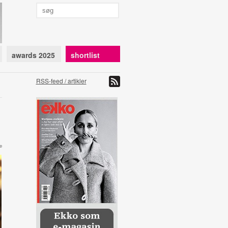
awards 2025
shortlist
RSS-feed / artikler
e