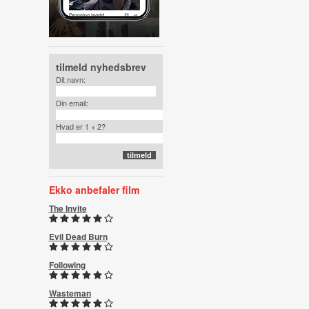
tilmeld nyhedsbrev
Dit navn:
Din email:
Hvad er 1 + 2?
Ekko anbefaler film
The Invite
Evil Dead Burn
Following
Wasteman