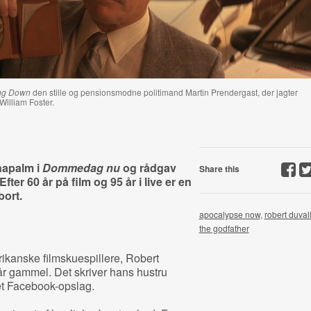
ing Down
den stille og pensionsmodne politimand Martin Prendergast, der jagter
illiam Foster.
napalm i
Dommedag nu
og rådgav
Share this
Efter 60 år på film og 95 år i live er en
bort.
apocalypse now
,
robert duval
the godfather
ikanske filmskuespillere, Robert
år gammel. Det skriver hans hustru
et Facebook-opslag.