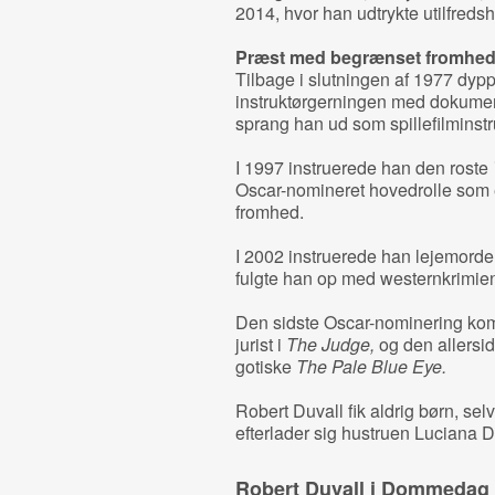
2014, hvor han udtrykte utilfreds
Præst med begrænset fromhe
Tilbage i slutningen af 1977 dyp
instruktørgerningen med dokume
sprang han ud som spillefilmins
I 1997 instruerede han den roste
Oscar-nomineret hovedrolle som
fromhed.
I 2002 instruerede han lejemorde
fulgte han op med westernkrimie
Den sidste Oscar-nominering kom 
jurist i
The Judge,
og den allersid
gotiske
The Pale Blue Eye.
Robert Duvall fik aldrig børn, sel
efterlader sig hustruen Luciana D
Robert Duvall i Dommedag