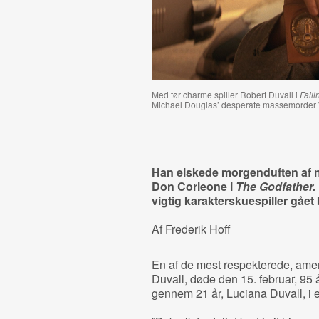
Med tør charme spiller Robert Duvall i
Fall
Michael Douglas’ desperate massemorder W
Han elskede morgenduften af 
Don Corleone i
The Godfather.
vigtig karakterskuespiller gået 
Af Frederik Hoff
En af de mest respekterede, amer
Duvall, døde den 15. februar, 95 
gennem 21 år, Luciana Duvall, i 