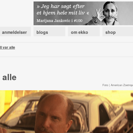
anmeldelser
blogs
om ekko
shop
l var alle
 alle
Foto | American Zoetrop