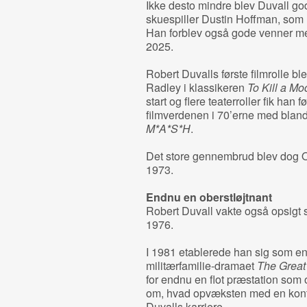
Ikke desto mindre blev Duvall g
skuespiller Dustin Hoffman, so
Han forblev også gode venner m
2025.
Robert Duvalls første filmrolle 
Radley i klassikeren
To Kill a Mo
start og flere teaterroller fik han f
filmverdenen i 70’erne med bland
M*A*S*H
.
Det store gennembrud blev dog 
1973.
Endnu en oberstløjtnant
Robert Duvall vakte også opsigt 
1976.
I 1981 etablerede han sig som en
militærfamilie-dramaet
The Great
for endnu en flot præstation som 
om, hvad opvæksten med en kontrea
Duvalls karriere.