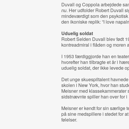
Duvall og Coppola arbejdede sam
nu
. Her udfolder Robert Duvall s
mindeværdigt som den psykotisk k
den ikoniske replik: ”I love napal
Uduelig soldat
Robert Selden Duvall blev født 19
kontreadmiral i flåden og moren 
I 1953 færdiggjorde han en teaterb
hvorefter han tilbragte et år i h
uduelig soldat, der ikke levede o
Det unge skuespiltalent havnede
skolen i New York, hvor han stu
Meisner med klassekammerater
sidstnævnte spiller han over for i
Meisner er kendt for sin særlige 
på sine medspillere i stedet for a
følelser.