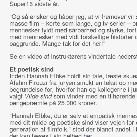
Super16 sidste år.
”Og så ønsker og håber jeg, at vi fremover vil
masse film – korte som lange, og tv-serier – 
mennesker fyldt med sårbarhed og styrke, forta
med mennesker med vidt forskellige historier 
baggrunde. Mange tak for det her!”
Se en video af instruktørens vindertale nederst 
Et poetisk sind
Inden Hannah Elbke holdt sin tale, læste skues
Afshin Firouzi fra juryen smukt en tekst op me
begrundelse for, hvorfor han og kollegerne i j
valgt
Vilde sind
som vinder med en tilhørende
pengepræmie på 25.000 kroner.
”Hannah Elbke, du er selv et empatisk mennes
med dit milde og poetiske sind viser vejen for
generation af filmfolk,” stod der blandt andet i 
der kan læses i sin helhed
her
.