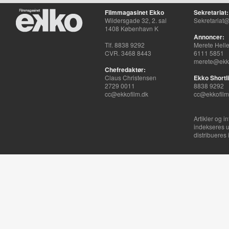
Filmmagasinet Ekko
Sekretariat:
Wildersgade 32, 2. sal
Sekretariat@
1408 København K
Annoncer:
Tlf. 8838 9292
Merete Hell
CVR. 3468 8443
6111 5851
merete@ekko
Chefredaktør:
Claus Christensen
Ekko Shortli
2729 0011
8838 9292
cc@ekkofilm.dk
cc@ekkofilm
Artikler og i
indekseres u
distribueres