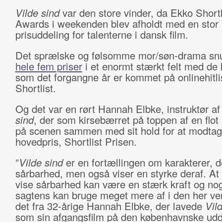
Vilde sind
var den store vinder, da Ekko Shortl
Awards i weekenden blev afholdt med en stor
prisuddeling for talenterne i dansk film.
Det sprælske og følsomme mor/søn-drama sn
hele fem priser
i et enormt stærkt felt med de k
som det forgangne år er kommet på onlinehitl
Shortlist.
Og det var en rørt Hannah Elbke, instruktør a
sind
, der som kirsebærret på toppen af en flot 
på scenen sammen med sit hold for at modta
hovedpris, Shortlist Prisen.
”
Vilde sind
er en fortællingen om karakterer, 
sårbarhed, men også viser en styrke deraf. At
vise sårbarhed kan være en stærk kraft og nog
sagtens kan bruge meget mere af i den her ver
det fra 32-årige Hannah Elbke, der lavede
Vil
som sin afgangsfilm på den københavnske ud