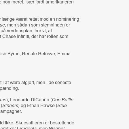
e nomineret. Især fordi amerikaneren
r længe været rettet mod en nominering
ue
, men sådan som stemningen er
på verdensplan, tror vi, at
t Chase Infiniti, der har rollen som
.
Rose Byrne, Renate Reinsve, Emma
il at være afgjort, men i de seneste
 spænding.
eme
), Leonardo DiCaprio (
One Battle
 (
Sinners
) og Ethan Hawke (
Blue
 kampagner.
d ikke. Skuespilleren er besættende
oretiker i
Bugonia
, men Wagner