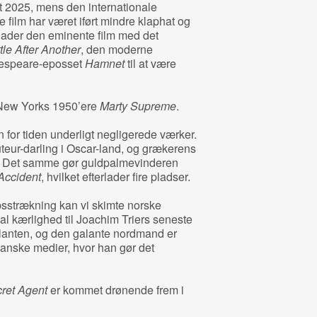
et 2025, mens den internationale
film har været iført mindre klaphat og
 lader den eminente film med det
le After Another
, den moderne
espeare-eposset
Hamnet
til at være
 New Yorks 1950’ere
Marty Supreme
.
n for tiden underligt negligerede værker.
teur-darling i Oscar-land, og grækerens
. Det samme gør guldpalmevinderen
 Accident
, hvilket efterlader fire pladser.
sstrækning kan vi skimte norske
sal kærlighed til Joachim Triers seneste
tlanten, og den galante nordmand er
kanske medier, hvor han gør det
ret Agent
er kommet drønende frem i