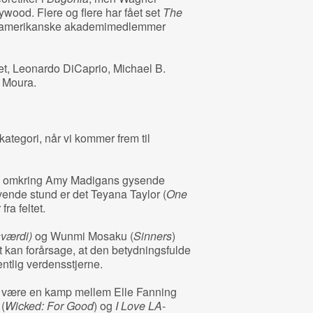
ywood. Flere og flere har fået set
The
 sydamerikanske akademimedlemmer
t, Leonardo DiCaprio, Michael B.
 Moura.
 kategori, når vi kommer frem til
z omkring Amy Madigans gysende
ivende stund er det Teyana Taylor (
One
fra feltet.
sværdi)
og Wunmi Mosaku (
Sinners
)
 kan forårsage, at den betydningsfulde
entlig verdensstjerne.
at være en kamp mellem Elle Fanning
(
Wicked: For Good
) og
I Love LA
-