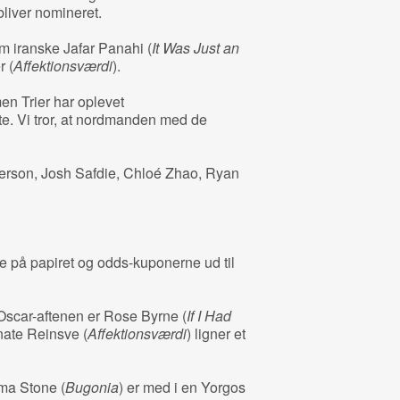
bliver nomineret.
m iranske Jafar Panahi (
It Was Just an
r (
Affektionsværdi
).
en Trier har oplevet
e. Vi tror, at nordmanden med de
rson, Josh Safdie, Chloé Zhao, Ryan
de på papiret og odds-kuponerne ud til
 Oscar-aftenen er Rose Byrne (
If I Had
ate Reinsve (
Affektionsværdi
) ligner et
mma Stone (
Bugonia
) er med i en Yorgos