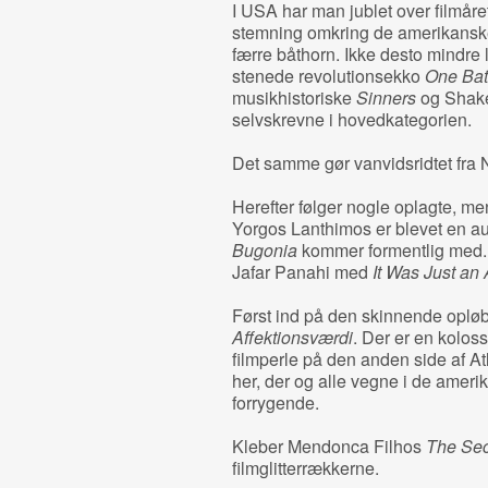
I USA har man jublet over filmår
stemning omkring de amerikanske 
færre båthorn. Ikke desto mindre
stenede revolutionsekko
One Batt
musikhistoriske
Sinners
og Shak
selvskrevne i hovedkategorien.
Det samme gør vanvidsridtet fra
Herefter følger nogle oplagte, me
Yorgos Lanthimos er blevet en au
Bugonia
kommer formentlig med
Jafar Panahi med
It Was Just an
Først ind på den skinnende opløb
Affektionsværdi
. Der er en kolos
filmperle på den anden side af A
her, der og alle vegne i de ameri
forrygende.
Kleber Mendonca Filhos
The Sec
filmglitterrækkerne.