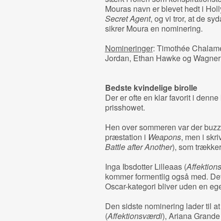
Mouras navn er blevet hedt i Holl
Secret Agent
, og vi tror, at de
sikrer Moura en nominering.
Nomineringer
: Timothée Chalame
Jordan, Ethan Hawke og Wagner
Bedste kvindelige birolle
Der er ofte en klar favorit i denne
prisshowet.
Hen over sommeren var der buz
præstation i
Weapons
, men i skr
Battle after Another
), som trækker 
Inga Ibsdotter Lilleaas (
Affektion
kommer formentlig også med. Det
Oscar-kategori bliver uden en eg
Den sidste nominering lader til 
(
Affektionsværdi
), Ariana Grande 