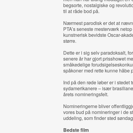
begsorte, nostalgiske og revolut
til at råde bod på.
Nærmest parodisk er det at nævne
PTA’s seneste mesterværk netop nu
kunstnerisk bevidste Oscar-akad
større.
Dette er i sig selv paradoksalt, 
senere år har gjort prisshowet me
småkedelige forudsigelseskonku
spåkoner med rette kunne håbe p
Ind på den røde løber er i stedet
sydamerikanere – især brasilianere
årets nomineringsfelt.
Nomineringerne bliver offentliggj
vores bud på nomineringer i de st
uddeling, som finder sted søndag
Bedste film