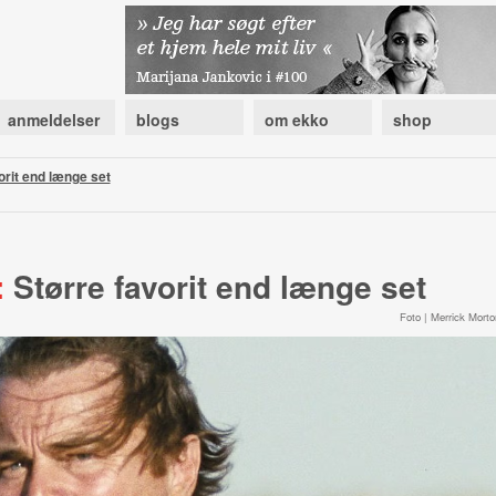
anmeldelser
blogs
om ekko
shop
orit end længe set
:
Større favorit end længe set
Foto | Merrick Morto