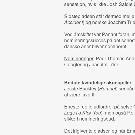
sensation, hvis ikke Josh Safdie 
Sidstepladsen står dermed melle
Accident
) og norske Joachim Trie
Ved årsskiftet var Panahi foran, m
nomineringssucces på det senest
danske aner bliver nomineret.
Nomineringer
: Paul Thomas Ande
Coogler og Joachim Trier.
Bedste kvindelige skuespiller
Jessie Buckley (
Hamnet
) ser bå
at være favorit.
Eneste reelle udfordrer på selve
Legs I’d Kick You
), men også Ren
sikkert nomineringsbud.
Det frigiver to pladser, og når E