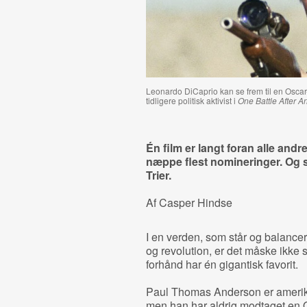
Leonardo DiCaprio kan se frem til en Oscar
tidligere politisk aktivist i
One Battle After A
Én film er langt foran alle andr
næppe flest nomineringer. Og s
Trier.
Af Casper Hindse
I en verden, som står og balancer
og revolution, er det måske ikke 
forhånd har én gigantisk favorit.
Paul Thomas Anderson er amerik
men han har aldrig modtaget en Osc