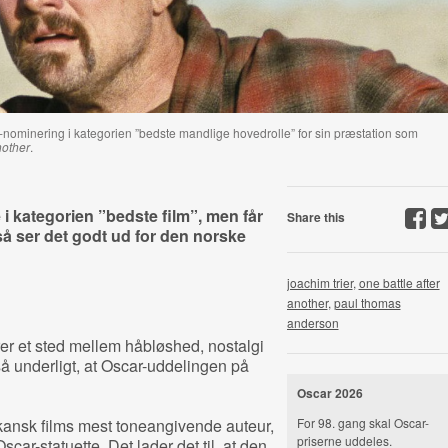
-nominering i kategorien ”bedste mandlige hovedrolle” for sin præstation som
nother
.
e i kategorien ”bedste film”, men får
Share this
å ser det godt ud for den norske
joachim trier
,
one battle after
another
,
paul thomas
anderson
er et sted mellem håbløshed, nostalgi
så underligt, at Oscar-uddelingen på
Oscar 2026
ansk films mest toneangivende auteur,
For 98. gang skal Oscar-
priserne uddeles.
ar-statuette. Det lader det til, at den