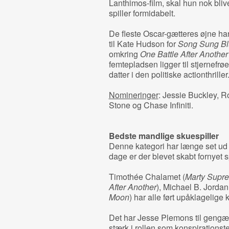
Lanthimos-film, skal hun nok bliv
spiller formidabelt.
De fleste Oscar-gætteres øjne ha
til Kate Hudson for
Song Sung Bl
omkring
One Battle After Another
femtepladsen ligger til stjernefrøe
datter i den politiske actionthriller
Nomineringer
: Jessie Buckley, 
Stone og Chase Infiniti.
Bedste mandlige skuespiller
Denne kategori har længe set ud t
dage er der blevet skabt fornyet
Timothée Chalamet (
Marty Supr
After Another
), Michael B. Jordan
Moon
) har alle ført upåklagelige
Det har Jesse Plemons til gengæl
stærk i rollen som konspirationste