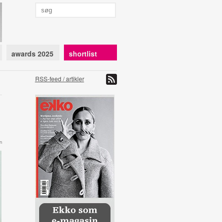
awards 2025
shortlist
RSS-feed / artikler
n