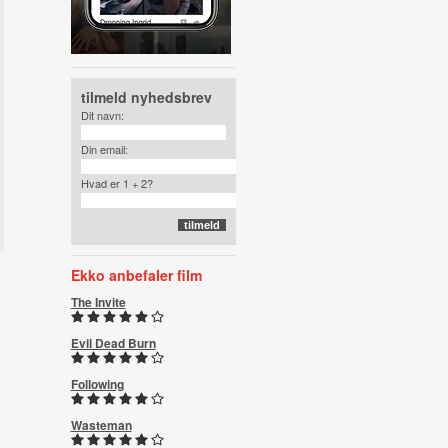
tilmeld nyhedsbrev
Dit navn:
Din email:
Hvad er 1 + 2?
Ekko anbefaler film
The Invite
Evil Dead Burn
Following
Wasteman