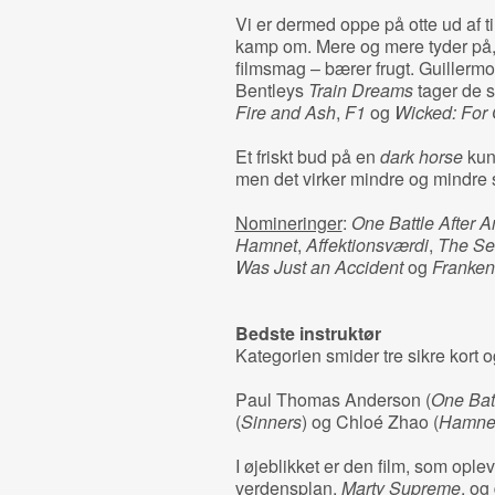
Vi er dermed oppe på otte ud af ti 
kamp om. Mere og mere tyder på,
filmsmag – bærer frugt. Guillerm
Bentleys
Train Dreams
tager de s
Fire and Ash
,
F1
og
Wicked: For
Et friskt bud på en
dark horse
kun
men det virker mindre og mindre 
Nomineringer
:
One Battle After A
Hamnet
,
Affektionsværdi
,
The Se
Was Just an Accident
og
Franken
Bedste instruktør
Kategorien smider tre sikre kort o
Paul Thomas Anderson (
One Batt
(
Sinners
) og Chloé Zhao (
Hamne
I øjeblikket er den film, som ople
verdensplan,
Marty Supreme
, og