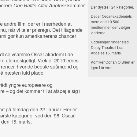
ionære
One Battle After Another
kommer
Der dystes i 24 kategorier.
Det er Oscar-akademiets
mere end 10.500
 andre film, der er i nærheden at
medlemmer, der vælger
, når vi taler prisregn. Det tiltagende
vinderne.
emi gør kun amerikanerens chancer
Uddelingen finder sted i
Dolby Theatre i Los
Angeles 15. marts.
fordi selvsamme Oscar-akademi i de
re uforudsigeligt. Væk er 2010’ernes
Komiker Conan O’Brien er
rrencer, hvor de bedste spåmænd og
igen i år vært.
å næsten fuld plade.
 trådt yngre europæere og
 – og det kommer til at afspejle sig i
ort på torsdag den 22. januar. Her er
ørste kategorier ved den 98. Oscar-
 den 15. marts.