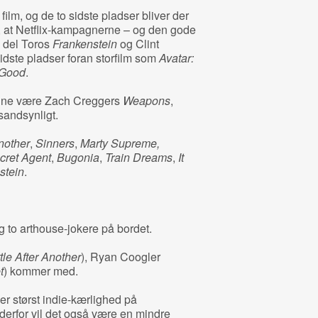
film, og de to sidste pladser bliver der
 at Netflix-kampagnerne – og den gode
o del Toros
Frankenstein
og Clint
idste pladser foran storfilm som
Avatar:
 Good
.
ne være Zach Creggers
Weapons
,
sandsynligt.
nother
,
Sinners
,
Marty Supreme,
cret Agent
,
Bugonia
,
Train Dreams
,
It
stein
.
g to arthouse-jokere på bordet.
le After Another
), Ryan Coogler
t
) kommer med.
ver størst indie-kærlighed på
 derfor vil det også være en mindre