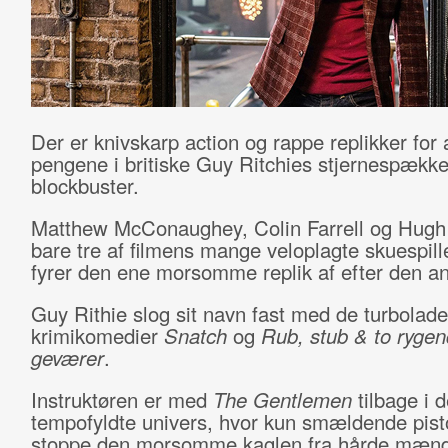
Der er knivskarp action og rappe replikker for 
pengene i britiske Guy Ritchies stjernespækk
blockbuster.
Matthew McConaughey, Colin Farrell og Hugh
bare tre af filmens mange veloplagte skuespil
fyrer den ene morsomme replik af efter den a
Guy Rithie slog sit navn fast med de turbolad
krimikomedier
Snatch
og
Rub, stub & to ryge
geværer
.
Instruktøren er med
The Gentlemen
tilbage i d
tempofyldte univers, hvor kun smældende pist
stoppe den morsomme kaglen fra hårde mænd