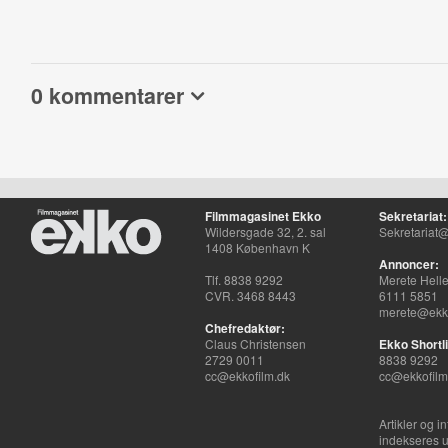
0 kommentarer
Filmmagasinet Ekko
Sekretariat:
Wildersgade 32, 2. sal
Sekretariat@
1408 København K
Annoncer:
Tlf. 8838 9292
Merete Hell
CVR. 3468 8443
6111 5851
merete@ekko
Chefredaktør:
Claus Christensen
Ekko Shortli
2729 0011
8838 9292
cc@ekkofilm.dk
cc@ekkofilm
Artikler og i
indekseres u