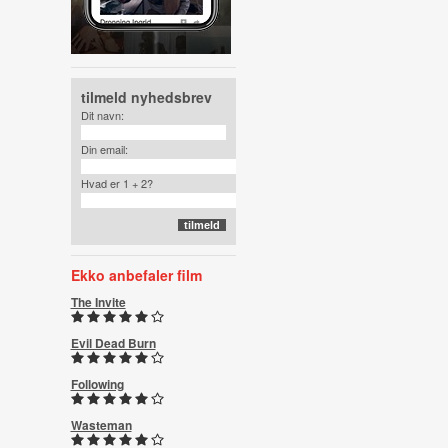
tilmeld nyhedsbrev
Dit navn:
Din email:
Hvad er 1 + 2?
Ekko anbefaler film
The Invite
Evil Dead Burn
Following
Wasteman