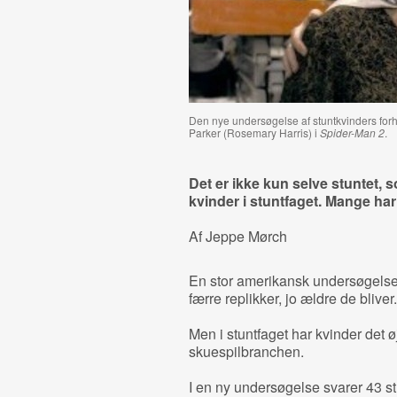
Den nye undersøgelse af stuntkvinders forho
Parker (Rosemary Harris) i
Spider-Man 2
.
Det er ikke kun selve stuntet, 
kvinder i stuntfaget. Mange har 
Af Jeppe Mørch
En stor amerikansk undersøgels
færre replikker, jo ældre de bliver.
Men i stuntfaget har kvinder det ø
skuespilbranchen.
I en ny undersøgelse svarer 43 st