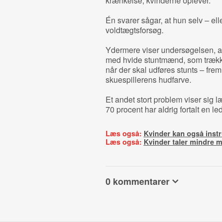
krænkelse, kvinderne oplever.
Én svarer sågar, at hun selv – ell
voldtægtsforsøg.
Ydermere viser undersøgelsen, at
med hvide stuntmænd, som trækker 
når der skal udføres stunts – frem
skuespillerens hudfarve.
Et andet stort problem viser sig
70 procent har aldrig fortalt en 
Læs også:
Kvinder kan også inst
Læs også:
Kvinder taler mindre 
0 kommentarer