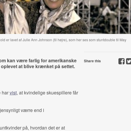
ld er lavet af Julie Ann Johnson (til højre), som her ses som stuntdouble til May
som kan være farlig for amerikanske
Share this
oplevet at blive krænket på settet.
e har
vist
, at kvindelige skuespillere får
jensynligt værre end i
untkvinder på, hvordan det er at