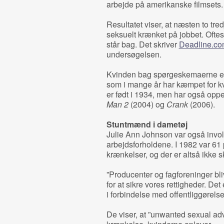
arbejde på amerikanske filmsets.
Resultatet viser, at næsten to tre
seksuelt krænket på jobbet. Oftes
står bag. Det skriver
Deadline.c
undersøgelsen.
Kvinden bag spørgeskemaerne er 
som i mange år har kæmpet for kv
er født i 1934, men har også oppe 
Man 2
(2004) og
Crank
(2006).
Stuntmænd i dametøj
Julie Ann Johnson var også involv
arbejdsforholdene. I 1982 var 61 
krænkelser, og der er altså ikke s
”Producenter og fagforeninger bli
for at sikre vores rettigheder. Det
i forbindelse med offentliggørelse
De viser, at ”unwanted sexual ad