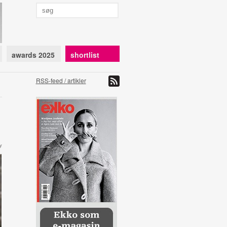
awards 2025
shortlist
RSS-feed / artikler
y