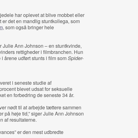
djedele har oplevet at blive mobbet eller
t er det en mandlig stuntkollega, som
om
, som også bringer hele
Julie Ann Johnson – en stuntkvinde,
inders rettigheder i filmbranchen. Hun
i årene udført stunts i film som
Spider-
eret i seneste studie af
procent blevet udsat for seksuelle
ket en forbedring de seneste 34 år.
ver nødt til at arbejde tættere sammen
 er på høje tid,” siger Julie Ann Johnson
n af resultaterne.
vances” er den mest udbredte