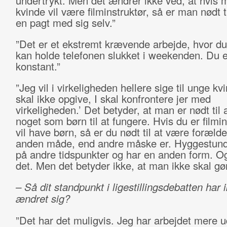
undertrykt. Men det ændrer ikke ved, at hvis
kvinde vil være filminstruktør, så er man nødt t
en pagt med sig selv.”
”Det er et ekstremt krævende arbejde, hvor du
kan holde telefonen slukket i weekenden. Du e
konstant.”
”Jeg vil i virkeligheden hellere sige til unge kvi
skal ikke opgive, I skal konfrontere jer med
virkeligheden.’ Det betyder, at man er nødt til 
noget som børn til at fungere. Hvis du er filmin
vil have børn, så er du nødt til at være foræld
anden måde, end andre måske er. Hyggestunde
på andre tidspunkter og har en anden form. O
det. Men det betyder ikke, at man ikke skal gør
– Så dit standpunkt i ligestillingsdebatten har 
ændret sig?
”Det har det muligvis. Jeg har arbejdet mere u