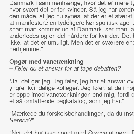
Danmark i sammenhænge, hvor det er mere ty
hvor svært det er for kvinder. Så jeg har ændr
den måde, at jeg nu synes, at der er et stærkt
at manifestere en tydeligere kønspolitisk agen
snart man kommer ud af Danmark, ser man, at 
anderledes og en del hårdere for kvinder. Det 
ikke, at det er umuligt. Men det er sværere en
herhjemme.”
Opgør med vanetænkning
– Føler du et ansvar for at tage debatten?
”Ja, det gør jeg. Jeg føler, jeg har et ansvar o
yngre, kvindelige kolleger. Jeg føler, at de i hø
er oppe imod vanetænkningen end mig, fordi d
et så omfattende bagkatalog, som jeg har.”
”Mærkede du forskelsbehandlingen, da du ins
Serena
?”
”Nej, det har ikke noget med
Serena
at gøre. 