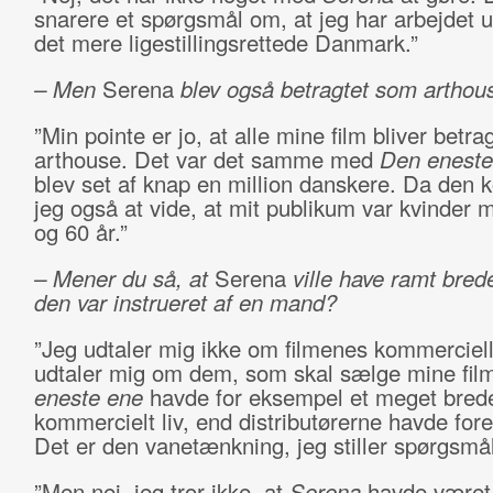
snarere et spørgsmål om, at jeg har arbejdet u
det mere ligestillingsrettede Danmark.”
– Men
Serena
blev også betragtet som arthou
”Min pointe er jo, at alle mine film bliver betr
arthouse. Det var det samme med
Den eneste
blev set af knap en million danskere. Da den k
jeg også at vide, at mit publikum var kvinder 
og 60 år.”
– Mener du så, at
Serena
ville have ramt brede
den var instrueret af en mand?
”Jeg udtaler mig ikke om filmenes kommercielle
udtaler mig om dem, som skal sælge mine fil
eneste ene
havde for eksempel et meget bred
kommercielt liv, end distributørerne havde fores
Det er den vanetænkning, jeg stiller spørgsmål
”Men nej, jeg tror ikke, at
Serena
havde været