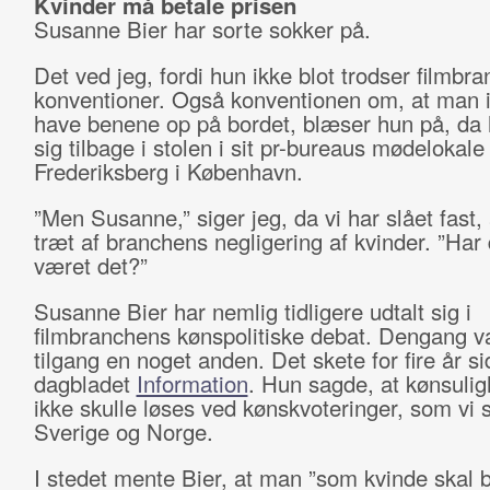
Kvinder må betale prisen
Susanne Bier har sorte sokker på.
Det ved jeg, fordi hun ikke blot trodser filmbr
konventioner. Også konventionen om, at man 
have benene op på bordet, blæser hun på, da
sig tilbage i stolen i sit pr-bureaus mødelokale
Frederiksberg i København.
”Men Susanne,” siger jeg, da vi har slået fast,
træt af branchens negligering af kvinder. ”Har 
været det?”
Susanne Bier har nemlig tidligere udtalt sig i
filmbranchens kønspolitiske debat. Dengang v
tilgang en noget anden. Det skete for fire år si
dagbladet
Information
. Hun sagde, at kønsuli
ikke skulle løses ved kønskvoteringer, som vi s
Sverige og Norge.
I stedet mente Bier, at man ”som kvinde ska