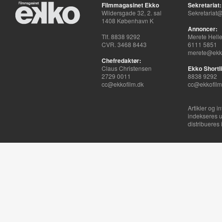
Filmmagasinet Ekko
Sekretariat:
Wildersgade 32, 2. sal
Sekretariat@
1408 København K
Annoncer:
Tlf. 8838 9292
Merete Hell
CVR. 3468 8443
6111 5851
merete@ekko
Chefredaktør:
Claus Christensen
Ekko Shortli
2729 0011
8838 9292
cc@ekkofilm.dk
cc@ekkofilm
Artikler og i
indekseres u
distribueres