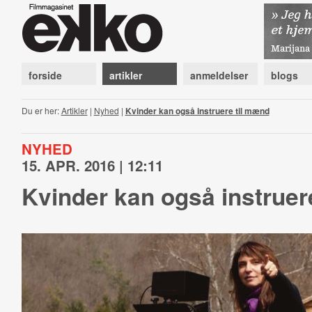
forside
artikler
anmeldelser
blogs
Du er her:
Artikler
|
Nyhed
|
Kvinder kan også instruere til mænd
NYHED
15. APR. 2016 | 12:11
Kvinder kan også instruer