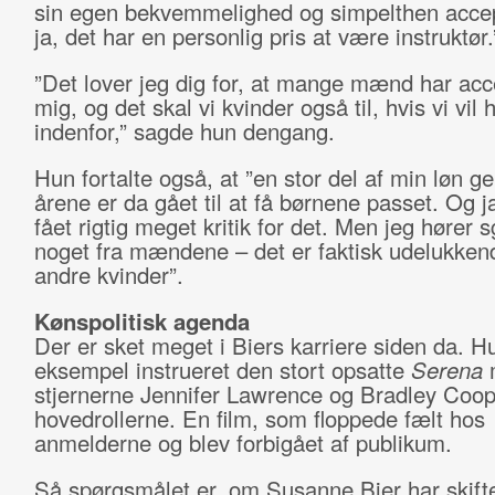
sin egen bekvemmelighed og simpelthen accep
ja, det har en personlig pris at være instruktør.
”Det lover jeg dig for, at mange mænd har acce
mig, og det skal vi kvinder også til, hvis vi vil
indenfor,” sagde hun dengang.
Hun fortalte også, at ”en stor del af min løn 
årene er da gået til at få børnene passet. Og ja
fået rigtig meget kritik for det. Men jeg hører s
noget fra mændene – det er faktisk udelukken
andre kvinder”.
Kønspolitisk agenda
Der er sket meget i Biers karriere siden da. Hu
eksempel instrueret den stort opsatte
Serena
stjernerne Jennifer Lawrence og Bradley Coop
hovedrollerne. En film, som floppede fælt hos
anmelderne og blev forbigået af publikum.
Så spørgsmålet er, om Susanne Bier har skifte