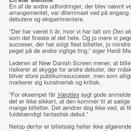
En af de andre udfordringer, der blev nævnt v
arrangementet, var dilemmaet ved på engang a
debutere og eksperimentere.
”Der har været ti år, hvor vi har talt om
Den sk
som det fineste af det hele. Og jo mere vi peg
succeser, der har solgt flest billetter, jo mindre 
peget på de andre vigtige ting,” siger Heidi Mar
Lederen af New Danish Screen mener, at bille
risikerer at skygge for andre debuter, der mås
bliver store publikumssucceser, men som allig
markerer sig kunstnerisk og kritisk.
”For eksempel får
Vægtløs
sygt gode anmelde
det er ikke sikkert, at den kommer til at sælge
mange billetter. Det ændrer dog ikke ved, at f
fuldstændigt fantastisk debut.”
Netop derfor er billetsalg heller ikke afgørende