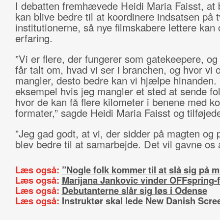
I debatten fremhævede Heidi Maria Faisst, at
kan blive bedre til at koordinere indsatsen på 
institutionerne, så nye filmskabere lettere ka
erfaring.
”Vi er flere, der fungerer som gatekeepere, og
får talt om, hvad vi ser i branchen, og hvor vi 
mangler, desto bedre kan vi hjælpe hinanden.
eksempel hvis jeg mangler et sted at sende fo
hvor de kan få flere kilometer i benene med ko
formater,” sagde Heidi Maria Faisst og tilføjed
”Jeg gad godt, at vi, der sidder på magten og
blev bedre til at samarbejde. Det vil gavne os a
Læs også:
”Nogle folk kommer til at slå sig på m
Læs også:
Marijana Jankovic vinder OFFspring-f
Læs også:
Debutanterne slår sig løs i Odense
Læs også:
Instruktør skal lede New Danish Scre