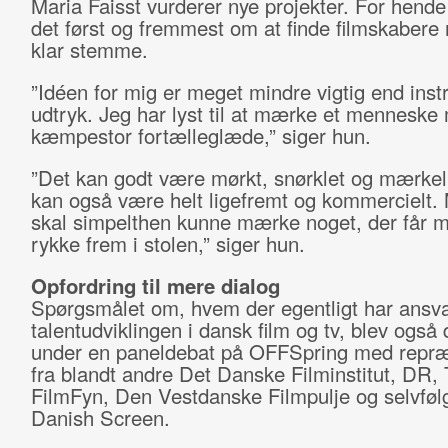
Maria Faisst vurderer nye projekter. For hende
det først og fremmest om at finde filmskabere
klar stemme.
”Idéen for mig er meget mindre vigtig end inst
udtryk. Jeg har lyst til at mærke et menneske
kæmpestor fortælleglæde,” siger hun.
”Det kan godt være mørkt, snørklet og mærkeli
kan også være helt ligefremt og kommercielt.
skal simpelthen kunne mærke noget, der får mig
rykke frem i stolen,” siger hun.
Opfordring til mere dialog
Spørgsmålet om, hvem der egentligt har ansva
talentudviklingen i dansk film og tv, blev også 
under en paneldebat på OFFSpring med repræ
fra blandt andre Det Danske Filminstitut, DR, 
FilmFyn, Den Vestdanske Filmpulje og selvføl
Danish Screen.