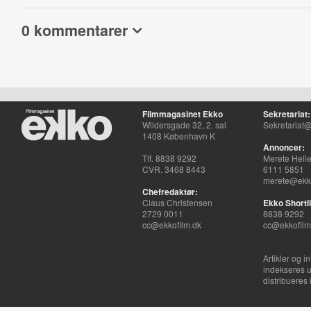
0 kommentarer
Filmmagasinet Ekko
Sekretariat:
Wildersgade 32, 2. sal
Sekretariat@
1408 København K
Annoncer:
Tlf. 8838 9292
Merete Hell
CVR. 3468 8443
6111 5851
merete@ekko
Chefredaktør:
Claus Christensen
Ekko Shortli
2729 0011
8838 9292
cc@ekkofilm.dk
cc@ekkofilm
Artikler og i
indekseres u
distribueres