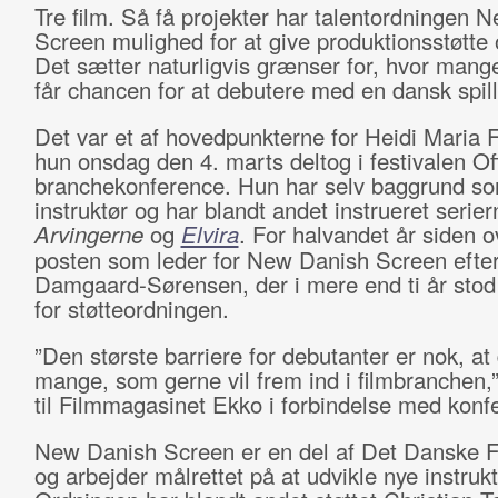
Tre film. Så få projekter har talentordningen 
Screen mulighed for at give produktionsstøtte 
Det sætter naturligvis grænser for, hvor mange
får chancen for at debutere med en dansk spill
Det var et af hovedpunkterne for Heidi Maria F
hun onsdag den 4. marts deltog i festivalen Of
branchekonference. Hun har selv baggrund s
instruktør og har blandt andet instrueret serier
Arvingerne
og
Elvira
. For halvandet år siden 
posten som leder for New Danish Screen efte
Damgaard-Sørensen, der i mere end ti år stod 
for støtteordningen.
”Den største barriere for debutanter er nok, at
mange, som gerne vil frem ind i filmbranchen,”
til Filmmagasinet Ekko i forbindelse med konf
New Danish Screen er en del af Det Danske Fi
og arbejder målrettet på at udvikle nye instrukt