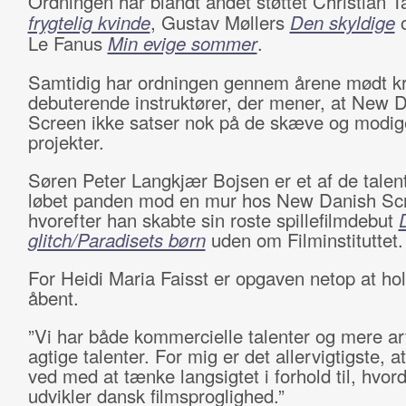
Ordningen har blandt andet støttet Christian 
frygtelig kvinde
, Gustav Møllers
Den skyldige
o
Le Fanus
Min evige sommer
.
Samtidig har ordningen gennem årene mødt kri
debuterende instruktører, der mener, at New 
Screen ikke satser nok på de skæve og modig
projekter.
Søren Peter Langkjær Bojsen er et af de talent
løbet panden mod en mur hos New Danish Sc
hvorefter han skabte sin roste spillefilmdebut
glitch/Paradisets børn
uden om Filminstituttet.
For Heidi Maria Faisst er opgaven netop at hol
åbent.
”Vi har både kommercielle talenter og mere a
agtige talenter. For mig er det allervigtigste, at
ved med at tænke langsigtet i forhold til, hvor
udvikler dansk filmsproglighed.”