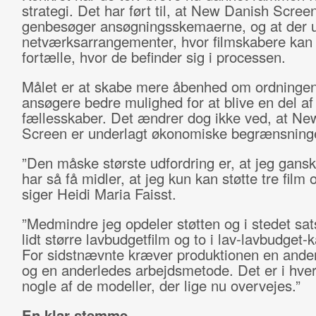
strategi. Det har ført til, at New Danish Scree
genbesøger ansøgningsskemaerne, og at der u
netværksarrangementer, hvor filmskabere ka
fortælle, hvor de befinder sig i processen.
Målet er at skabe mere åbenhed om ordningen
ansøgere bedre mulighed for at blive en del af
fællesskaber. Det ændrer dog ikke ved, at Ne
Screen er underlagt økonomiske begrænsning
”Den måske største udfordring er, at jeg gansk
har så få midler, at jeg kun kan støtte tre film 
siger Heidi Maria Faisst.
”Medmindre jeg opdeler støtten og i stedet sat
lidt større lavbudgetfilm og to i lav‑lavbudget‑
For sidstnævnte kræver produktionen en anden
og en anderledes arbejdsmetode. Det er i hver
nogle af de modeller, der lige nu overvejes.”
En klar stemme