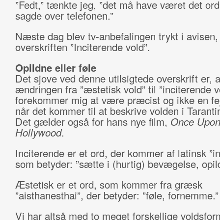
”Fedt,” tænkte jeg, ”det må have været det or
sagde over telefonen.”
Næste dag blev tv-anbefalingen trykt i avisen
overskriften ”Inciterende vold”.
Opildne eller føle
Det sjove ved denne utilsigtede overskrift er, a
ændringen fra ”æstetisk vold” til ”inciterende v
forekommer mig at være præcist og ikke en fej
når det kommer til at beskrive volden i Tarantin
Det gælder også for hans nye film,
Once Upon 
Hollywood
.
Inciterende er et ord, der kommer af latinsk ”in
som betyder: ”sætte i (hurtig) bevægelse, opil
Æstetisk er et ord, som kommer fra græsk
”aisthanesthai”, der betyder: ”føle, fornemme.”
Vi har altså med to meget forskellige voldsfor