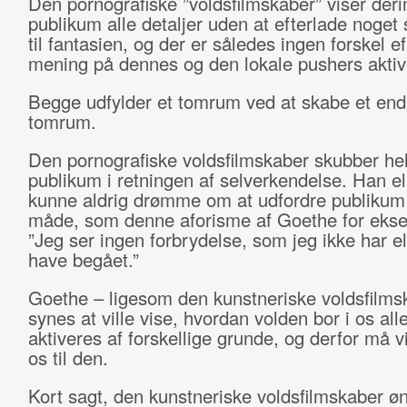
Den pornografiske ”voldsfilmskaber” viser der
publikum alle detaljer uden at efterlade noget
til fantasien, og der er således ingen forskel e
mening på dennes og den lokale pushers aktivi
Begge udfylder et tomrum ved at skabe et end
tomrum.
Den pornografiske voldsfilmskaber skubber hell
publikum i retningen af selverkendelse. Han el
kunne aldrig drømme om at udfordre publikum
måde, som denne aforisme af Goethe for ekse
”Jeg ser ingen forbrydelse, som jeg ikke har e
have begået.”
Goethe – ligesom den kunstneriske voldsfilms
synes at ville vise, hvordan volden bor i os al
aktiveres af forskellige grunde, og derfor må v
os til den.
Kort sagt, den kunstneriske voldsfilmskaber øn