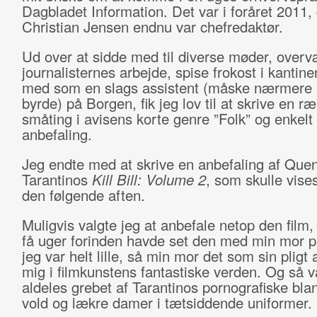
Dagbladet Information. Det var i foråret 2011
Christian Jensen endnu var chefredaktør.
Ud over at sidde med til diverse møder, over
journalisternes arbejde, spise frokost i kantin
med som en slags assistent (måske nærmere
byrde) på Borgen, fik jeg lov til at skrive en r
småting i avisens korte genre ”Folk” og enkelt 
anbefaling.
Jeg endte med at skrive en anbefaling af Quen
Tarantinos
Kill Bill: Volume 2
, som skulle vis
den følgende aften.
Muligvis valgte jeg at anbefale netop den film, 
få uger forinden havde set den med min mor p
jeg var helt lille, så min mor det som sin pligt
mig i filmkunstens fantastiske verden. Og så v
aldeles grebet af Tarantinos pornografiske bla
vold og lækre damer i tætsiddende uniformer.