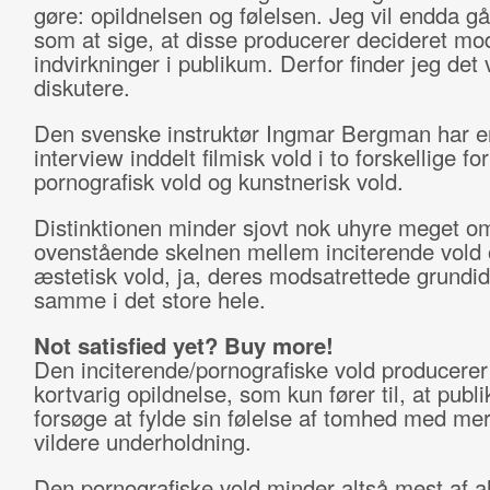
gøre: opildnelsen og følelsen. Jeg vil endda gå
som at sige, at disse producerer decideret mo
indvirkninger i publikum. Derfor finder jeg det v
diskutere.
Den svenske instruktør Ingmar Bergman har e
interview inddelt filmisk vold i to forskellige fo
pornografisk vold og kunstnerisk vold.
Distinktionen minder sjovt nok uhyre meget o
ovenstående skelnen mellem inciterende vold
æstetisk vold, ja, deres modsatrettede grundid
samme i det store hele.
Not satisfied yet? Buy more!
Den inciterende/pornografiske vold producerer
kortvarig opildnelse, som kun fører til, at publi
forsøge at fylde sin følelse af tomhed med me
vildere underholdning.
Den pornografiske vold minder altså mest af a