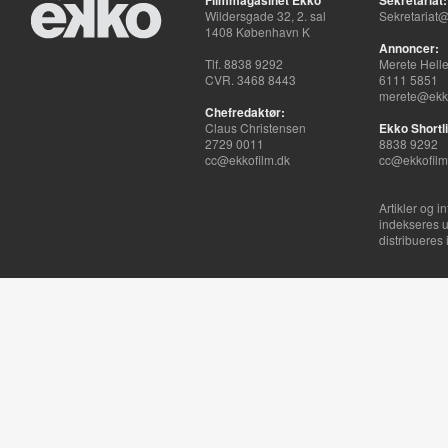
Filmmagasinet Ekko
Sekretariat:
Wildersgade 32, 2. sal
Sekretariat@
1408 København K
Annoncer:
Tlf. 8838 9292
Merete Hell
CVR. 3468 8443
6111 5851
merete@ekko
Chefredaktør:
Claus Christensen
Ekko Shortli
2729 0011
8838 9292
cc@ekkofilm.dk
cc@ekkofilm
Artikler og i
indekseres u
distribueres