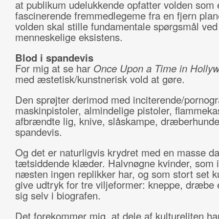
at publikum udelukkende opfatter volden som 
fascinerende fremmedlegeme fra en fjern plane
volden skal stille fundamentale spørgsmål ved
menneskelige eksistens.
Blod i spandevis
For mig at se har
Once Upon a Time in Holly
med æstetisk/kunstnerisk vold at gøre.
Den sprøjter derimod med inciterende/pornogra
maskinpistoler, almindelige pistoler, flammeka
afbrændte lig, knive, slåskampe, dræberhunde 
spandevis.
Og det er naturligvis krydret med en masse d
tætsiddende klæder. Halvnøgne kvinder, som i 
næsten ingen replikker har, og som stort set 
give udtryk for tre viljeformer: kneppe, dræbe 
sig selv i biografen.
Det forekommer mig, at dele af kultureliten ha