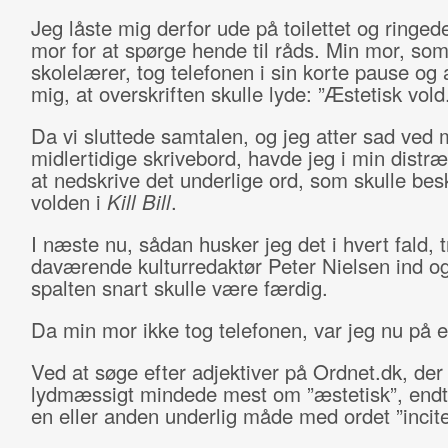
Jeg låste mig derfor ude på toilettet og ringede
mor for at spørge hende til råds. Min mor, som
skolelærer, tog telefonen i sin korte pause og
mig, at overskriften skulle lyde: ”Æstetisk vold.
Da vi sluttede samtalen, og jeg atter sad ved 
midlertidige skrivebord, havde jeg i min distr
at nedskrive det underlige ord, som skulle bes
volden i
Kill Bill
.
I næste nu, sådan husker jeg det i hvert fald, 
daværende kulturredaktør Peter Nielsen ind og
spalten snart skulle være færdig.
Da min mor ikke tog telefonen, var jeg nu på 
Ved at søge efter adjektiver på Ordnet.dk, der
lydmæssigt mindede mest om ”æstetisk”, endt
en eller anden underlig måde med ordet ”incit