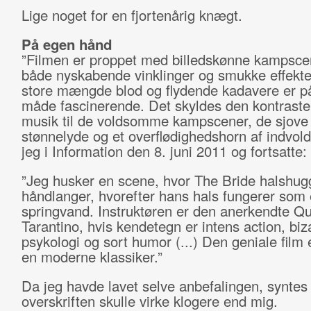
Lige noget for en fjortenårig knægt.
På egen hånd
”Filmen er proppet med billedskønne kampsce
både nyskabende vinklinger og smukke effekte
store mængde blod og flydende kadavere er på
måde fascinerende. Det skyldes den kontrast
musik til de voldsomme kampscener, de sjove
stønnelyde og et overflødighedshorn af indvold
jeg i Information den 8. juni 2011 og fortsatte:
”Jeg husker en scene, hvor The Bride halshug
håndlanger, hvorefter hans hals fungerer som 
springvand. Instruktøren er den anerkendte Qu
Tarantino, hvis kendetegn er intens action, biz
psykologi og sort humor (...) Den geniale film 
en moderne klassiker.”
Da jeg havde lavet selve anbefalingen, syntes 
overskriften skulle virke klogere end mig.