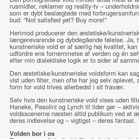
rusmidler, reklamer og reality-tv – underholdn
som er dybt beslægtede med forbrugersamfund
bud: ”Not satisfied yet? Buy more!”
Herimod producerer den æstetiske/kunstnerisk
længerevarende og dybdegående følelse. Ja, 
kunstneriske vold er af særlig høj kvalitet, ka
udfordre ens fornemmelse af verden og én selv
efter min dialektiske logik er to sider af samm
Den æstetiske/kunstneriske voldsform kan sag
vist uden filter, men ofte har jeg selv oplevet,
form for vold trives allerbedst i sit fravær.
Selv hvis den kunstneriske vold vises uden fil
Haneke, Pasolini og Lynch til tider gør – aktivi
voldsscenerne næsten altid publikum ved at æg
deres indlevelse og – vigtigst – deres fantasi.
Volden bor i os