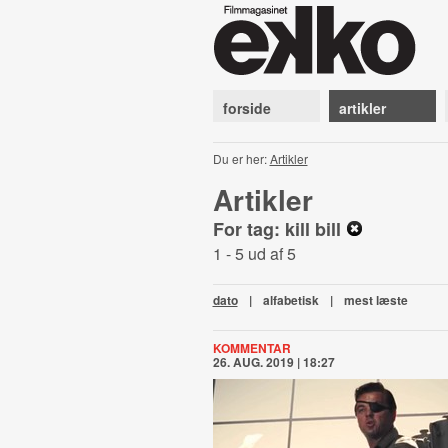
forside
artikler
Du er her:
Artikler
Artikler
For tag: kill bill
1 - 5 ud af 5
dato
|
alfabetisk
|
mest læste
KOMMENTAR
26. AUG. 2019 | 18:27