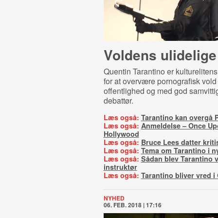
Voldens ulidelige
Quentin Tarantino er kulturelitens
for at overvære pornografisk vold 
offentlighed og med god samvittig
debattør.
Læs også:
Tarantino kan overgå P
Læs også:
Anmeldelse – Once Upo
Hollywood
Læs også:
Bruce Lees datter kriti
Læs også:
Tema om Tarantino i n
Læs også:
Sådan blev Tarantino v
instruktør
Læs også:
Tarantino bliver vred 
NYHED
06. FEB. 2018 | 17:16