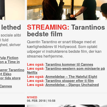
 lethed
STREAMING:
Tarantinos
bedste film
 sociale alibi
i fuld
Quentin Tarantino er snart tilbage med et
hed, skriver
kærlighedsbrev til Hollywood. Som optakt
udpeger vi instruktørens bedste film, der kan
streames herhjemme.
ulp Fiction
n a Time in
Læs også:
Tarantino kommer til Cannes
Læs også:
Tarantino-western som miniserie på
serer Tarantino
Netflix
yt Ekko
Læs også:
Anmeldelse – The Hateful Eight
or tids store
Læs også:
Tarantino stopper efter ti film
Læs også:
Anmeldelse – Django Unchained
i Cannes
NYHED
06. FEB. 2018 | 10:58