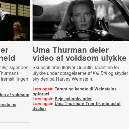
er
Uma Thurman deler
held
video af voldsom ulykke
 liv,” siger den
Skuespilleren tilgiver Quentin Tarantino for
 Thurmans
ulykke under optagelserne af
Kill Bill
og skyder
 fremstillingen
skylden på Harvey Weinstein.
Læs også:
Tarantino kendte til Weinsteins
opførsel
deo af voldsom
Læs også:
Seje actionkvinder
Læs også:
Uma Thurman: Trier fik mig ud af
einsteins
dvalen