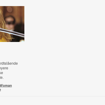
årdtslående
nyere
ke
te.
r Woman
e