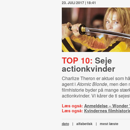
23. JULI 2017 | 18:41
TOP 10:
Seje
actionkvinder
Charlize Theron er aktuel som h
agent i
Atomic Blonde
, men den 
filmhistorie byder på mange stær
actionkvinder. Vi kårer de ti sejes
Læs også:
Anmeldelse – Wonde
Læs også:
Kvindernes filmhistori
dato
|
alfabetisk
|
mest læste