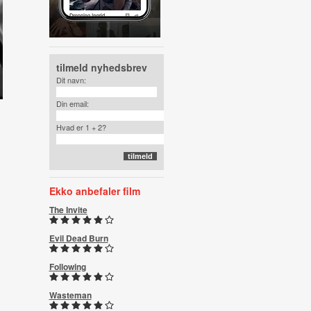
tilmeld nyhedsbrev
Dit navn:
Din email:
Hvad er 1 + 2?
Ekko anbefaler film
The Invite
Evil Dead Burn
Following
Wasteman