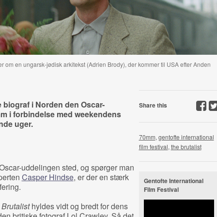
r om en ungarsk-jødisk arkitekst (Adrien Brody), der kommer til USA efter Anden
 biograf i Norden den Oscar-
Share this
mm i forbindelse med weekendens
nde uger.
70mm
,
gentofte international
film festival
,
the brutalist
r Oscar-uddelingen sted, og spørger man
perten
Casper Hindse
, er der en stærk
Gentofte International
fering.
Film Festival
Brutalist
hyldes vidt og bredt for dens
en britiske fotograf Lol Crawley. Så det