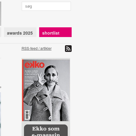
awards 2025
shortlist
RSS-feed / artikler
e