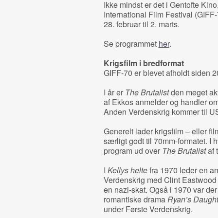
Ikke mindst er det i Gentofte Kin
International Film Festival (GIFF-7
28. februar til 2. marts.
Se programmet
her
.
Krigsfilm i bredformat
GIFF-70 er blevet afholdt siden 2
I år er
The Brutalist
den meget akt
af Ekkos anmelder og handler om e
Anden Verdenskrig kommer til U
Generelt lader krigsfilm – eller fil
særligt godt til 70mm-formatet. I 
program ud over
The Brutalist
af 
I
Kellys helte
fra 1970 leder en a
Verdenskrig med Clint Eastwood 
en nazi-skat. Også i 1970 var der
romantiske drama
Ryan’s Daught
under Første Verdenskrig.