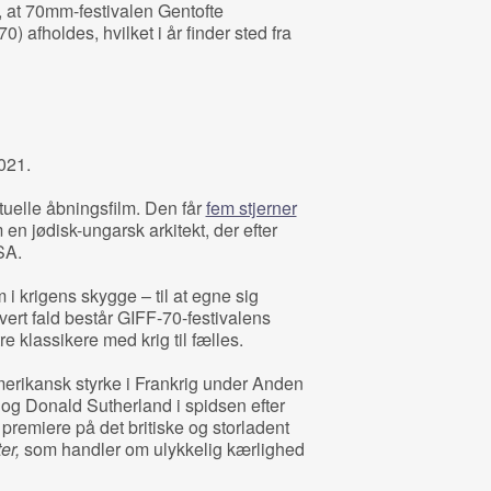
o, at 70mm-festivalen Gentofte
0) afholdes, hvilket i år finder sted fra
021.
uelle åbningsfilm. Den får
fem stjerner
n jødisk-ungarsk arkitekt, der efter
SA.
m i krigens skygge – til at egne sig
hvert fald består GIFF-70-festivalens
tre klassikere med krig til fælles.
merikansk styrke i Frankrig under Anden
og Donald Sutherland i spidsen efter
 premiere på det britiske og storladent
er,
som handler om ulykkelig kærlighed