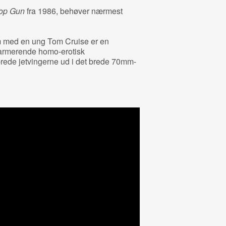
op Gun
fra 1986, behøver nærmest
lm med en ung Tom Cruise er en
armerende homo-erotisk
sprede jetvingerne ud i det brede 70mm-