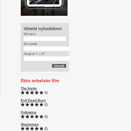
tilmeld nyhedsbrev
Dit navn:
Din email:
Hvad er 1 + 2?
Ekko anbefaler film
The Invite
Evil Dead Burn
Following
Wasteman