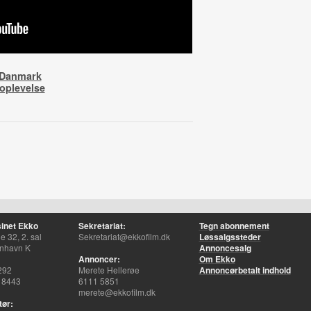
 Danmark
oplevelse
inet Ekko
Sekretariat:
Tegn abonnement
 32, 2. sal
Sekretariat@ekkofilm.dk
Løssalgssteder
nhavn K
Annoncesalg
Annoncer:
Om Ekko
292
Merete Hellerøe
Annoncørbetalt indhold
 8443
6111 5851
merete@ekkofilm.dk
tør: