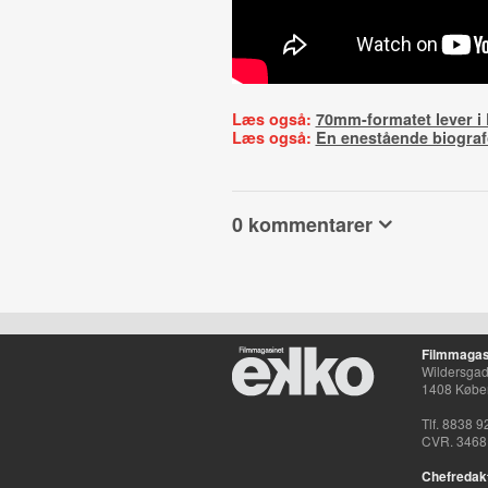
Læs også:
70mm-formatet lever i
Læs også:
En enestående biograf
0 kommentarer
Filmmagas
Wildersgade
1408 Købe
Tlf. 8838 9
CVR. 3468
Chefredak