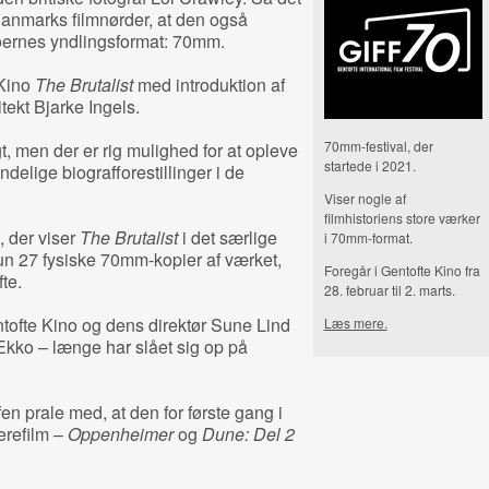
anmarks filmnørder, at den også
doernes yndlingsformat: 70mm.
 Kino
The Brutalist
med introduktion af
tekt Bjarke Ingels.
70mm-festival, der
, men der er rig mulighed for at opleve
startede i 2021.
delige biografforestillinger i de
Viser nogle af
filmhistoriens store værker
, der viser
The Brutalist
i det særlige
i 70mm-format.
kun 27 fysiske 70mm-kopier af værket,
Foregår i Gentofte Kino fra
te.
28. februar til 2. marts.
fte Kino og dens direktør Sune Lind
Læs mere.
kko – længe har slået sig op på
n prale med, at den for første gang i
erefilm –
Oppenheimer
og
Dune: Del 2