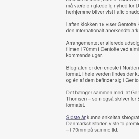
må være en glædelig nyhed for D
herhjemme bliver vist i aficiona
I aften klokken 18 viser Gentofte
den internationalt anerkendte arki
Arrangementet er allerede udsolgt
filmen i 70mm i Gentofte ved almin
kommende uger.
Biografen er den eneste i Norden
format. I hele verden findes der 
og én af dem befinder sig i Gentof
Det hænger sammen med, at Gento
Thomsen – som også skriver for E
formatet.
Sidste år
kunne enkeltsalsbiografe
Danmarkshistorien viste to premi
–
i 70mm på samme tid.