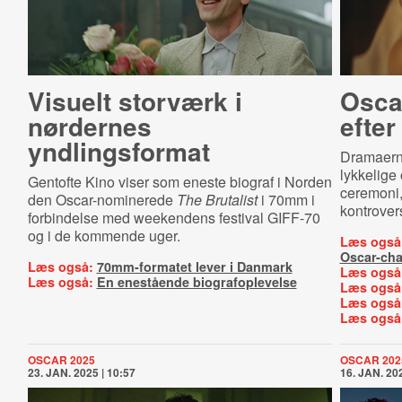
Visuelt storværk i
Oscar
nørdernes
efte
yndlingsformat
Dramaer
lykkelige
Gentofte Kino viser som eneste biograf i Norden
ceremoni
den Oscar-nominerede
The Brutalist
i 70mm i
kontrover
forbindelse med weekendens festival GIFF-70
og i de kommende uger.
Læs også
Oscar-ch
Læs også:
70mm-formatet lever i Danmark
Læs også
Læs også:
En enestående biografoplevelse
Læs også
Læs også
Læs også
OSCAR 2025
OSCAR 202
23. JAN. 2025 | 10:57
16. JAN. 202