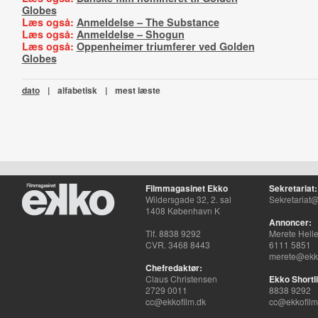
Globes
Læs også:
Anmeldelse – The Substance
Læs også:
Anmeldelse – Shogun
Læs også:
Oppenheimer triumferer ved Golden
Globes
dato
|
alfabetisk
|
mest læste
Filmmagasinet Ekko
Sekretariat:
Wildersgade 32, 2. sal
Sekretariat@
1408 København K
Annoncer:
Tlf. 8838 9292
Merete Hell
CVR. 3468 8443
6111 5851
merete@ekko
Chefredaktør:
Claus Christensen
Ekko Shortli
2729 0011
8838 9292
cc@ekkofilm.dk
cc@ekkofilm