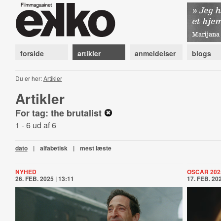
forside
artikler
anmeldelser
blogs
Du er her:
Artikler
Artikler
For tag: the brutalist
1 - 6 ud af 6
dato
|
alfabetisk
|
mest læste
NYHED
OSCAR 202
26. FEB. 2025 | 13:11
17. FEB. 202