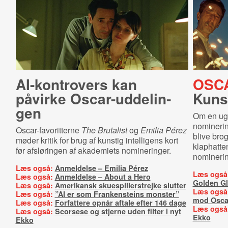
AI-kontrovers kan
OSC
påvirke Oscar-​ud­de­lin­
Kuns
gen
Om en uge
nominering
Oscar-favoritterne
The Brutalist
og
Emilia Pérez
blive brog
møder kritik for brug af kunstig intelligens kort
klaphatte
før afsløringen af akademiets nomineringer.
nominerin
Læs også:
Anmeldelse – Emilia Pérez
Læs også
Læs også:
Anmeldelse – About a Hero
Golden G
Læs også:
Amerikansk skuespillerstrejke slutter
Læs også
Læs også:
”AI er som Frankensteins monster”
mod Osca
Læs også:
Forfattere opnår aftale efter 146 dage
Læs også
Læs også:
Scorsese og stjerne uden filter i nyt
Ekko
Ekko