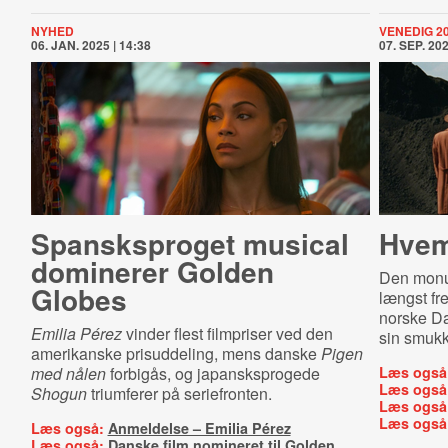
NYHED
VENEDIG 2
06. JAN. 2025 | 14:38
07. SEP. 202
Spansksproget musical
Hvem
dominerer Golden
Den mon
Globes
længst fr
norske Da
Emilia Pérez
vinder flest filmpriser ved den
sin smukk
amerikanske prisuddeling, mens danske
Pigen
med nålen
forbigås, og japansksprogede
Læs også
Læs også
Shogun
triumferer på seriefronten.
Læs også
Læs også
Læs også:
Anmeldelse – Emilia Pérez
Læs også:
Danske film nomineret til Golden