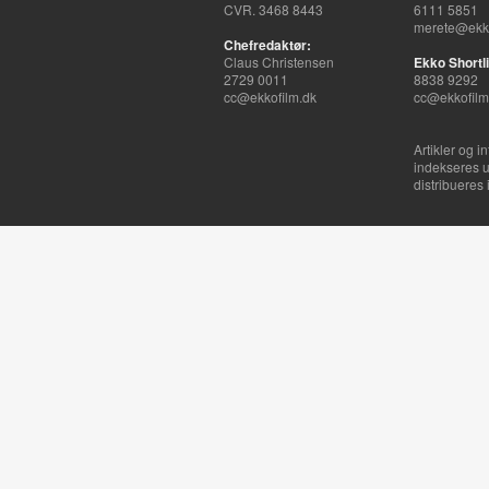
CVR. 3468 8443
6111 5851
merete@ekko
Chefredaktør:
Claus Christensen
Ekko Shortli
2729 0011
8838 9292
cc@ekkofilm.dk
cc@ekkofilm
Artikler og i
indekseres u
distribueres