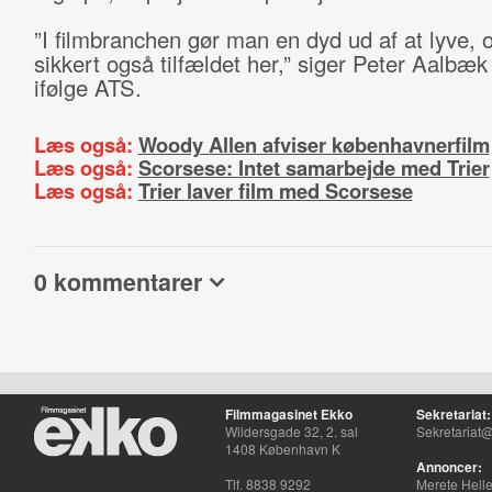
”I filmbranchen gør man en dyd ud af at lyve, o
sikkert også tilfældet her,” siger Peter Aalbæ
ifølge ATS.
Læs også:
Woody Allen afviser københavnerfilm
Læs også:
Scorsese: Intet samarbejde med Trier
Læs også:
Trier laver film med Scorsese
0 kommentarer
Filmmagasinet Ekko
Sekretariat:
Wildersgade 32, 2. sal
Sekretariat@
1408 København K
Annoncer:
Tlf. 8838 9292
Merete Hell