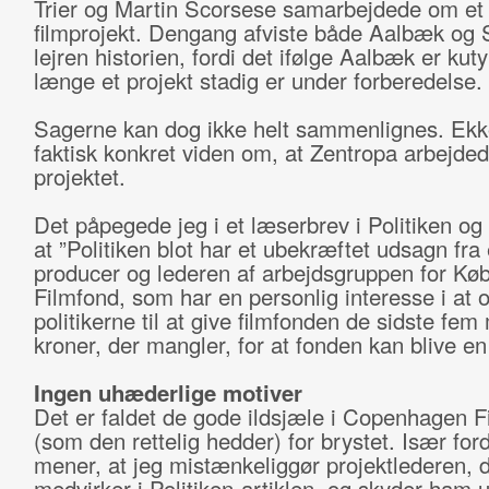
Trier og Martin Scorsese samarbejdede om et
filmprojekt. Dengang afviste både Aalbæk og 
lejren historien, fordi det ifølge Aalbæk er kut
længe et projekt stadig er under forberedelse.
Sagerne kan dog ikke helt sammenlignes. Ek
faktisk konkret viden om, at Zentropa arbejde
projektet.
Det påpegede jeg i et læserbrev i Politiken og t
at ”Politiken blot har et ubekræftet udsagn fra
producer og lederen af arbejdsgruppen for K
Filmfond, som har en personlig interesse i at 
politikerne til at give filmfonden de sidste fem 
kroner, der mangler, for at fonden kan blive en 
Ingen uhæderlige motiver
Det er faldet de gode ildsjæle i Copenhagen 
(som den rettelig hedder) for brystet. Især ford
mener, at jeg mistænkeliggør projektlederen, 
medvirker i Politiken-artiklen, og skyder ham 