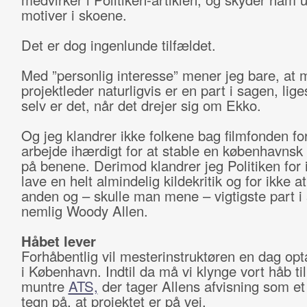
motiver i skoene.
Det er dog ingenlunde tilfældet.
Med ”personlig interesse” mener jeg bare, at
projektleder naturligvis er en part i sagen, lig
selv er det, når det drejer sig om Ekko.
Og jeg klandrer ikke folkene bag filmfonden for
arbejde ihærdigt for at stable en københavnsk 
på benene. Derimod klandrer jeg Politiken for 
lave en helt almindelig kildekritik og for ikke a
anden og – skulle man mene – vigtigste part i
nemlig Woody Allen.
Håbet lever
Forhåbentlig vil mesterinstruktøren en dag opt
i København. Indtil da må vi klynge vort håb til
muntre
ATS,
der tager Allens afvisning som et 
tegn på, at projektet er på vej.