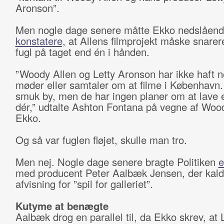
Aronson”.
Men nogle dage senere måtte Ekko nedslåen
konstatere,
at Allens filmprojekt måske snarer
fugl på taget end én i hånden.
”Woody Allen og Letty Aronson har ikke haft 
møder eller samtaler om at filme i København.
smuk by, men de har ingen planer om at lave e
dér,” udtalte Ashton Fontana på vegne af Woody
Ekko.
Og så var fuglen fløjet, skulle man tro.
Men nej. Nogle dage senere bragte Politiken
e
med producent Peter Aalbæk Jensen, der kald
afvisning for ”spil for galleriet”.
Kutyme at benægte
Aalbæk drog en parallel til, da Ekko skrev, at 