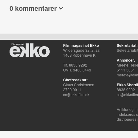
0 kommentarer
Filmmagasinet Ekko
Sekretariat:
Wildersgade 32, 2. sal
Sekretariat@
1408 København K
Annoncer:
Tlf. 8838 9292
Merete Hell
CVR. 3468 8443
6111 5851
merete@ekko
Chefredaktør:
Claus Christensen
Ekko Shortli
2729 0011
8838 9292
cc@ekkofilm.dk
cc@ekkofilm
Artikler og i
indekseres u
distribueres