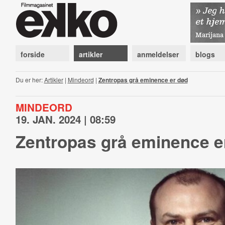
forside
artikler
anmeldelser
blogs
Du er her:
Artikler
|
Mindeord
|
Zentropas grå eminence er død
MINDEORD
19. JAN. 2024 | 08:59
Zentropas grå eminence e