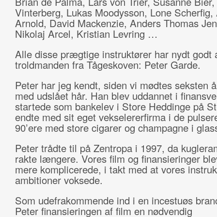
Brian de Palma, Lars von Trier, Susanne Bier
Vinterberg, Lukas Moodysson, Lone Scherfig,
Arnold, David Mackenzie, Anders Thomas Jen
Nikolaj Arcel, Kristian Levring …
Alle disse prægtige instruktører har nydt godt 
troldmanden fra Tågeskoven: Peter Garde.
Peter har jeg kendt, siden vi mødtes seksten 
med udslået hår. Han blev uddannet i finansv
startede som bankelev i Store Heddinge på S
endte med sit eget vekselererfirma i de pulse
90’ere med store cigarer og champagne i glas
Peter trådte til på Zentropa i 1997, da kugler
rakte længere. Vores film og finansieringer ble
mere komplicerede, i takt med at vores instruk
ambitioner voksede.
Som udefrakommende ind i en incestuøs bran
Peter finansieringen af film en nødvendig