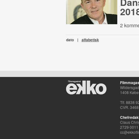
Dans
201
2 komme
dato
|
alfabetisk
Filmmagas
Wildersgade
1408 Købe
Tlf. 8838 9
CVR. 3468
Chefredak
Claus Chri
2729 0011
cc@ekkofil