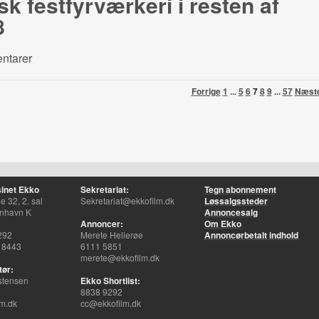
k festfyrværkeri i resten af
8
ntarer
Forrige
1
...
5
6
7
8
9
...
57
Næst
inet Ekko
Sekretariat:
Tegn abonnement
 32, 2. sal
Sekretariat@ekkofilm.dk
Løssalgssteder
nhavn K
Annoncesalg
Annoncer:
Om Ekko
292
Merete Hellerøe
Annoncørbetalt indhold
 8443
6111 5851
merete@ekkofilm.dk
tør:
stensen
Ekko Shortlist:
8838 9292
m.dk
cc@ekkofilm.dk