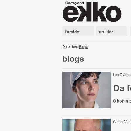
forside
artikler
Du er her:
Blogs
blogs
Las Dyhrc
Da 
0 komme
Claus Bülo