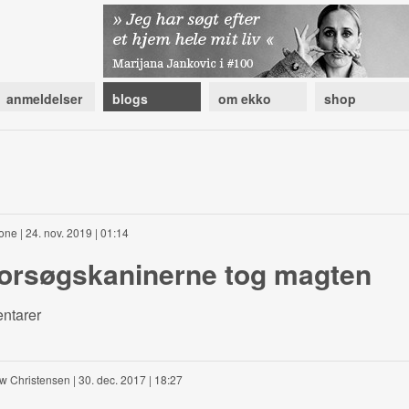
anmeldelser
blogs
om ekko
shop
rone
| 24. nov. 2019 | 01:14
forsøgskaninerne tog magten
ntarer
w Christensen
| 30. dec. 2017 | 18:27