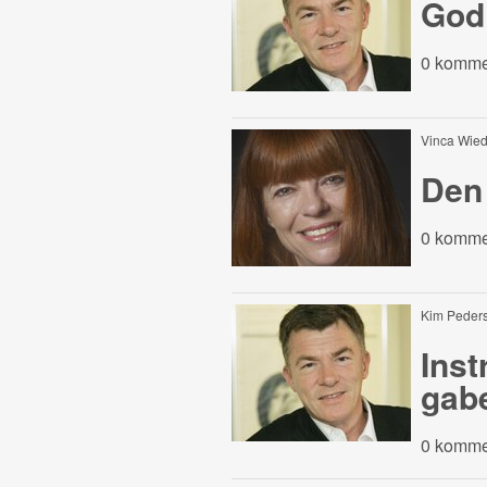
God 
0 komme
Vinca Wi
Den
0 komme
Kim Peder
Inst
gab
0 komme