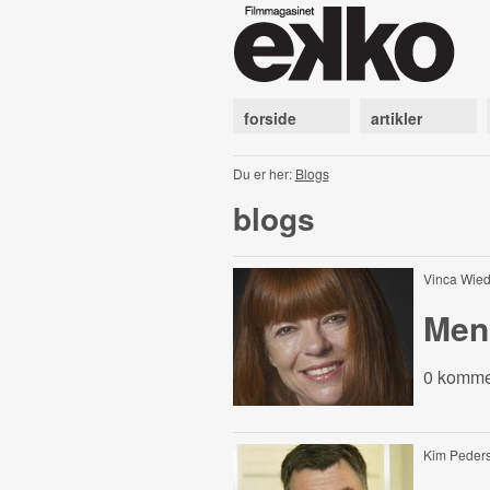
forside
artikler
Du er her:
Blogs
blogs
Vinca Wi
Men
0 komme
Kim Peder