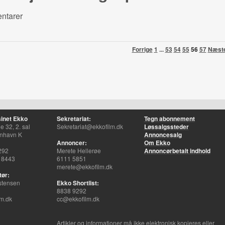
ntarer
Forrige
1
...
53
54
55
56
57
Næst
inet Ekko
Sekretariat:
Tegn abonnement
 32, 2. sal
Sekretariat@ekkofilm.dk
Løssalgssteder
nhavn K
Annoncesalg
Annoncer:
Om Ekko
292
Merete Hellerøe
Annoncørbetalt indhold
 8443
6111 5851
merete@ekkofilm.dk
tør:
stensen
Ekko Shortlist:
8838 9292
m.dk
cc@ekkofilm.dk
Artikler og informationer må ikke elektronisk kopieres eller