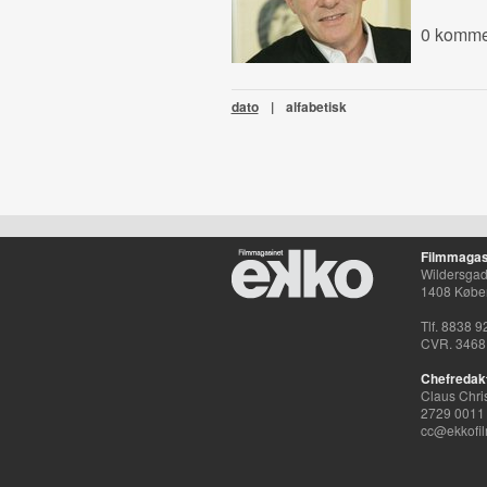
0 komme
dato
|
alfabetisk
Filmmagas
Wildersgade
1408 Købe
Tlf. 8838 9
CVR. 3468
Chefredak
Claus Chri
2729 0011
cc@ekkofil