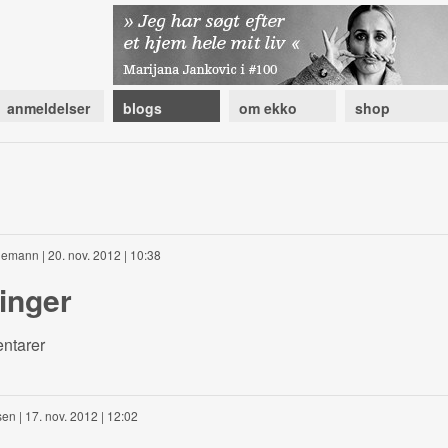
anmeldelser
blogs
om ekko
shop
edemann
| 20. nov. 2012 | 10:38
inger
ntarer
sen
| 17. nov. 2012 | 12:02