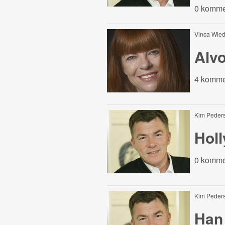
0 komme
Vinca Wi
Alv
4 komme
Kim Peder
Hol
0 komme
Kim Peder
Han 