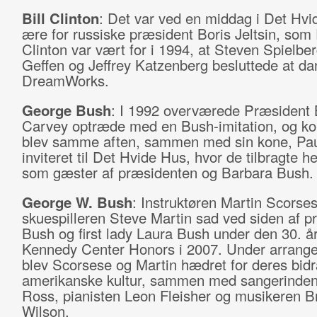
Bill Clinton
: Det var ved en middag i Det Hvid
ære for russiske præsident Boris Jeltsin, som
Clinton var vært for i 1994, at Steven Spielbe
Geffen og Jeffrey Katzenberg besluttede at d
DreamWorks.
George Bush
: I 1992 overværede Præsident
Carvey optræde med en Bush-imitation, og k
blev samme aften, sammen med sin kone, Pau
inviteret til Det Hvide Hus, hvor de tilbragte h
som gæster af præsidenten og Barbara Bush.
George W. Bush
: Instruktøren Martin Scorse
skuespilleren Steve Martin sad ved siden af p
Bush og first lady Laura Bush under den 30. år
Kennedy Center Honors i 2007. Under arrang
blev Scorsese og Martin hædret for deres bidra
amerikanske kultur, sammen med sangerinde
Ross, pianisten Leon Fleisher og musikeren B
Wilson.