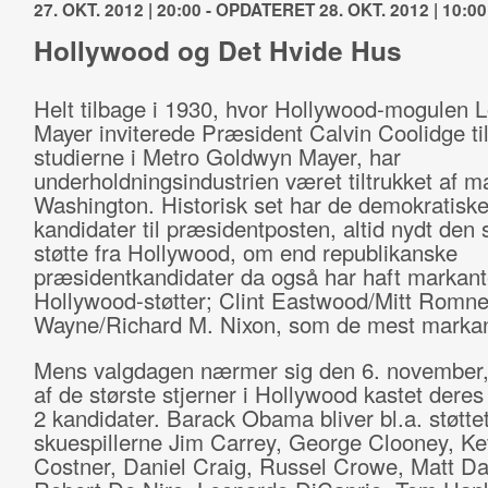
27. OKT. 2012 | 20:00 - OPDATERET 28. OKT. 2012 | 10:00
Hollywood og Det Hvide Hus
Helt tilbage i 1930, hvor Hollywood-mogulen L
Mayer inviterede Præsident Calvin Coolidge ti
studierne i Metro Goldwyn Mayer, har
underholdningsindustrien været tiltrukket af m
Washington. Historisk set har de demokratisk
kandidater til præsidentposten, altid nydt den 
støtte fra Hollywood, om end republikanske
præsidentkandidater da også har haft markan
Hollywood-støtter; Clint Eastwood/Mitt Romn
Wayne/Richard M. Nixon, som de mest markan
Mens valgdagen nærmer sig den 6. november,
af de største stjerner i Hollywood kastet deres
2 kandidater. Barack Obama bliver bl.a. støttet
skuespillerne Jim Carrey, George Clooney, Ke
Costner, Daniel Craig, Russel Crowe, Matt D