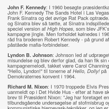
John F. Kennedy
: I 1960 besøgte præsidentk
John F. Kennedy The Sands Hotel i Las Vegas 
Frank Sinatra og det øvrige Rat Pack optræd
og Sinatra blev så tætte, at Sinatra indspilled
speciel version af
High Hopes
, som blev JFK’
kampagne jingle. Men forholdet kølnedes i 196
råd fra broderen Robert Kennedy - på grund af
påståede mafia-forbindelser.
Lyndon B. Johnson
: Johnson led af udpræge
misundelse og blev derfor glad, da han fik sin
kampagnemelodi, takket være Carol Channing
"Hello, Lyndon!" til tonerne af
Hello, Dolly!
på
Demokraternes konvent i 1964.
Richard M. Nixon
: I 1970 troppede Elvis Pres
uanmeldt op i Det Hvide Hus - efter at have sk
brev til Præsident Nixon: ”Jeg har foretaget en
tilbundsgående undersøgelse af stofmisbrug o
kommunistiske hjernevask-teknikker, og jeg er 