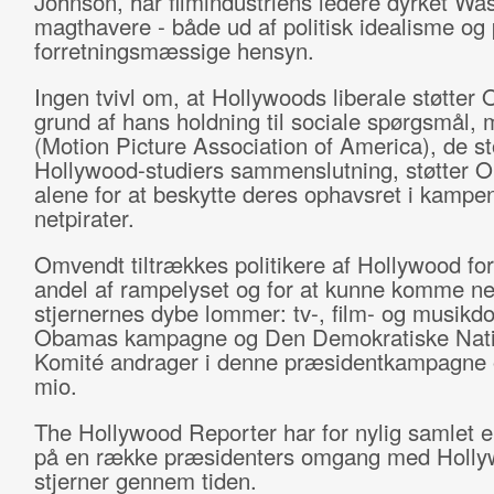
Johnson, har filmindustriens ledere dyrket Wa
magthavere - både ud af politisk idealisme og 
forretningsmæssige hensyn.
Ingen tvivl om, at Hollywoods liberale støtte
grund af hans holdning til sociale spørgsmål
(Motion Picture Association of America), de st
Hollywood-studiers sammenslutning, støtter 
alene for at beskytte deres ophavsret i kamp
netpirater.
Omvendt tiltrækkes politikere af Hollywood for
andel af rampelyset og for at kunne komme ne
stjernernes dybe lommer: tv-, film- og musikdon
Obamas kampagne og Den Demokratiske Nati
Komité andrager i denne præsidentkampagne 
mio.
The Hollywood Reporter har for nylig samlet 
på en række præsidenters omgang med Holly
stjerner gennem tiden.