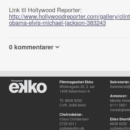
Link til Hollywood Reporter:
http://www.hollywoodreporter.com/gallery/clin
obama-elvis-michael-jackson-383243
0 kommentarer
Filmmagasinet Ekko
Sekretariat:
Wildersgade 32, 2. sal
Sekretariat@
1408 København K
Annoncer:
Tlf. 8838 9292
Merete Hell
CVR. 3468 8443
6111 5851
merete@ekko
Chefredaktør:
Claus Christensen
Ekko Shortli
2729 0011
8838 9292
cc@ekkofilm.dk
cc@ekkofilm