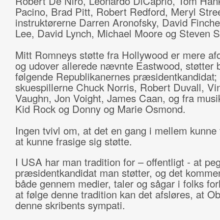
Robert De Niro, Leonardo DiCaprio, Tom Hank
Pacino, Brad Pitt, Robert Redford, Meryl Str
instruktørerne Darren Aronofsky, David Finche
Lee, David Lynch, Michael Moore og Steven S
Mitt Romneys støtte fra Hollywood er mere a
og udover allerede nævnte Eastwood, støtter b
følgende Republikanernes præsidentkandidat;
skuespillerne Chuck Norris, Robert Duvall, Vi
Vaughn, Jon Voight, James Caan, og fra musi
Kid Rock og Donny og Marie Osmond.
Ingen tvivl om, at det en gang i mellem kunne
at kunne frasige sig støtte.
I USA har man tradition for – offentligt - at p
præsidentkandidat man støtter, og det kommer 
både gennem medier, taler og sågar i folks for
at følge denne tradition kan det afsløres, at 
denne skribents sympati.