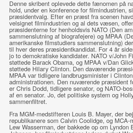
Denne skribent oplevede dette fænomen på 
hold, under en konference for filmindustrien, si
præsidentvalg. Efter en præst fra scenen hav
velsignet filmindustrien og al dets væsen, offe
præsidenterne for henholdsvis NATO (Den am
sammenslutning af biografejere) og MPAA (De
amerikanske filmstudiers sammenslutning) der
til hver deres præsidentkandidat. For 4 år side
jo to demokratiske kandidater. NATO v/John Fi
støttede Barack Obama, og MPAA v/Dan Gli
støttede Hilary Clinton. Den daværende præsi
MPAA var tidligere landbrugsminister i Clinton
administrationen. Den nuværende præsident 
er Chris Dodd, tidligere senator, og NATO-bos
af en senator. Jo, det politiske system og Hol
sammenfiltret.
Fra MGM-medstifteren Louis B. Mayer, der be
republikanere som Calvin Coolidge, og MCA-
Lew Wasserman, der bakkede op om Lyndon 