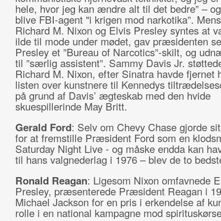
hele, hvor jeg kan ændre alt til det bedre” – o
blive FBI-agent "i krigen mod narkotika”. Men
Richard M. Nixon og Elvis Presley syntes at v
ilde til mode under mødet, gav præsidenten s
Presley et ”Bureau of Narcotics”-skilt, og ud
til ”særlig assistent”. Sammy Davis Jr. støtted
Richard M. Nixon, efter Sinatra havde fjernet 
listen over kunstnere til Kennedys tiltrædelse
på grund af Davis’ ægteskab med den hvide
skuespillerinde May Britt.
Gerald Ford
: Selv om Chevy Chase gjorde sit
for at fremstille Præsident Ford som en klods
Saturday Night Live - og måske endda kan hav
til hans valgnederlag i 1976 – blev de to bedst
Ronald Reagan
: Ligesom Nixon omfavnede El
Presley, præsenterede Præsident Reagan i 1
Michael Jackson for en pris i erkendelse af ku
rolle i en national kampagne mod spirituskørse