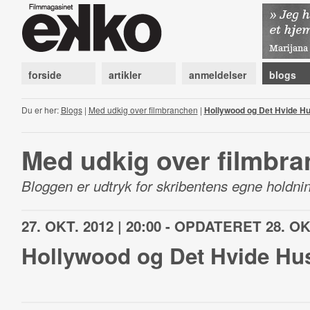
forside
artikler
anmeldelser
blogs
Du er her:
Blogs
|
Med udkig over filmbranchen
|
Hollywood og Det Hvide H
Med udkig over filmbr
Bloggen er udtryk for skribentens egne holdnin
27. OKT. 2012 | 20:00 - OPDATERET 28. OKT
Hollywood og Det Hvide Hu