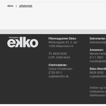
dato
|
alfabetisk
Filmmagasinet Ekko
Sekretariat:
Wildersgade 32, 2. sal
Sekretariat@
1408 København K
Annoncer:
Tlf. 8838 9292
Merete Hell
CVR. 3468 8443
6111 5851
merete@ekko
Chefredaktør:
Claus Christensen
Ekko Shortli
2729 0011
8838 9292
cc@ekkofilm.dk
cc@ekkofilm
Artikler og i
indekseres u
distribueres