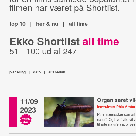
filmen har været på Shortlist.
top 10
|
her & nu
|
all time
Ekko Shortlist
all time
51 - 100 ud af 247
placering
|
dato
|
alfabetisk
11/09
Organiseret vi
Instruktør: Phie Ambo
2023
Kan mennesker samarb
natur? Og hvor vild vil v
Awards
2023
tillade naturen at blive?