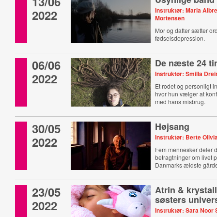
13/06
Instruktør: Maria Albr
2022
Mortensen
Mor og datter sætter o
fødselsdepression.
06/06
De næste 24 t
Instruktør: Smilla Dre
2022
Et rodet og personligt ind
hvor hun vælger at konf
med hans misbrug.
30/05
Højsang
Instruktør: Berte Olivi
2022
Fem mennesker deler 
betragtninger om livet 
Danmarks ældste gård
23/05
Atrin & krystal
søsters univer
2022
Instruktør: Sara Noor