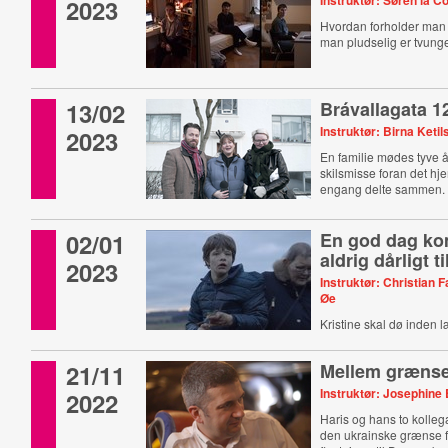
Instruktør: Søren la C
2023
Hvordan forholder man si
man pludselig er tvunge
13/02
Brávallagata 1
Instruktør: Birna Keti
2023
En familie mødes tyve å
skilsmisse foran det hj
engang delte sammen.
02/01
En god dag k
aldrig dårligt t
2023
Instruktør: Christian 
Øe
Kristine skal dø inden 
21/11
Mellem græns
Instruktør: Josephine 
2022
Haris og hans to kolleg
den ukrainske grænse fo