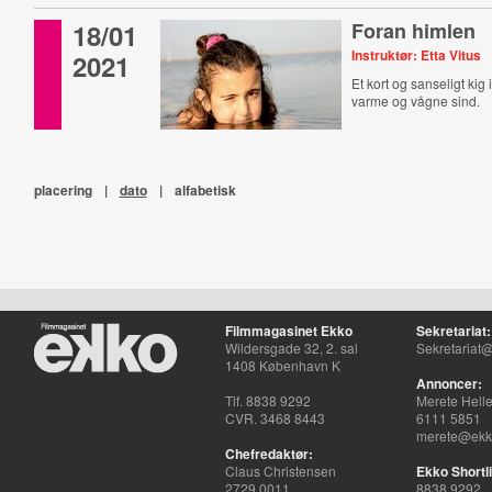
18/01
Foran himlen
Instruktør: Etta Vitus
2021
Et kort og sanseligt kig 
varme og vågne sind.
placering
|
dato
|
alfabetisk
Filmmagasinet Ekko
Sekretariat:
Wildersgade 32, 2. sal
Sekretariat@
1408 København K
Annoncer:
Tlf. 8838 9292
Merete Hell
CVR. 3468 8443
6111 5851
merete@ekko
Chefredaktør:
Claus Christensen
Ekko Shortli
2729 0011
8838 9292