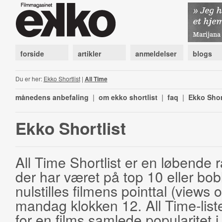
forside
artikler
anmeldelser
blogs
Du er her:
Ekko Shortlist
|
All Time
månedens anbefaling
|
om ekko shortlist
|
faq
|
Ekko Shor
Ekko Shortlist
All Time Shortlist er en løbende ra
der har været på top 10 eller bobl
nulstilles filmens pointtal (views 
mandag klokken 12. All Time-list
for en films samlede popularitet i 