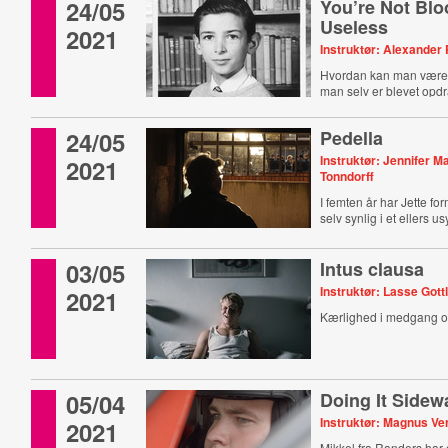
24/05
You’re Not Bl
Useless
2021
Instruktør: Alexander
Hvordan kan man være 
man selv er blevet opdr
24/05
Pedella
Instruktør: Jennifer M
2021
Tonndorff
I femten år har Jette fo
selv synlig i et ellers u
03/05
Intus clausa
Instruktør: Lasse Gott
2021
Kærlighed i medgang 
05/04
Doing It Sidew
Instruktør: Magnus Ve
2021
Mikkel fra Randers har 