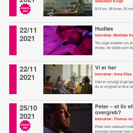
Sebastian Krogh
919 km, 48 timer, 30 mi
Awards
2022
22/11
Hudløs
Instruktør: Mathilde K
2021
Tre unge snakker om alt 
ønske, de vidste som b
22/11
Vi er her
Instruktør: Anna Elis
2021
Intet er umuligt at gå 
du er omgivet af dine v
25/10
Peter – et liv ef
overgreb?
2021
Instruktør: Thomas Ar
Awards
Peter blev seksuelt mis
2022
Hvordan kommer man vi