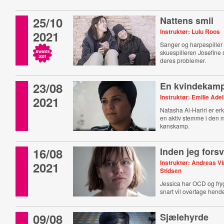
25/10
Nattens smil
Instruktør: Lulu Roos
2021
Sanger og harpespille
skuespilleren Josefine
Awards
2021
deres problemer.
23/08
En kvindekamp 
Instruktør: Emilie Ade
2021
Natasha Al-Hariri er er
en aktiv stemme i den 
kønskamp.
16/08
Inden jeg fors
Instruktør: Andreas Vi
2021
Stidsen
Jessica har OCD og frygt
snart vil overtage hend
09/08
Sjælehyrde