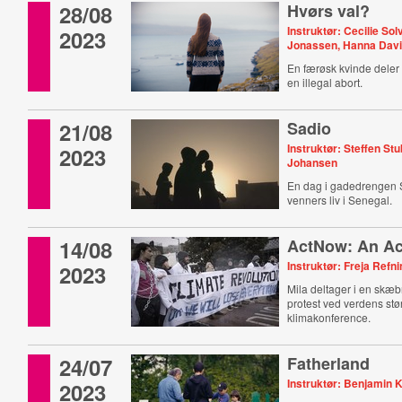
28/08
Hvørs val?
Instruktør: Cecilie Sol
2023
Jonassen, Hanna Dav
En færøsk kvinde deler 
en illegal abort.
21/08
Sadio
Instruktør: Steffen St
2023
Johansen
En dag i gadedrengen 
venners liv i Senegal.
14/08
ActNow: An Act
Instruktør: Freja Ref
2023
Mila deltager i en skæ
protest ved verdens stø
klimakonference.
24/07
Fatherland
Instruktør: Benjamin 
2023