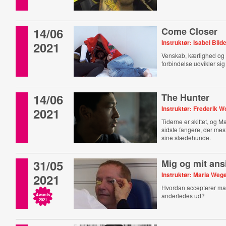
14/06
Come Closer
Instruktør: Isabel Bild
2021
Venskab, kærlighed og 
forbindelse udvikler sig
14/06
The Hunter
Instruktør: Frederik Wo
2021
Tiderne er skiftet, og M
sidste fangere, der mes
sine slædehunde.
31/05
Mig og mit ans
Instruktør: Maria Weg
2021
Hvordan accepterer ma
anderledes ud?
Awards
2021