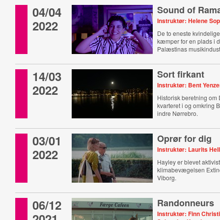
04/04
Sound of Rama
Instruktør: Helene So
2022
De to eneste kvindelig
kæmper for en plads i d
Palæstinas musikindust
14/03
Sort firkant
Instruktør: Bent Yenz
2022
Historisk beretning om D
kvarteret i og omkring 
indre Nørrebro.
03/01
Oprør for dig
Instruktør: Laurits Hel
2022
Hayley er blevet aktivist
klimabevægelsen Extinc
Viborg.
06/12
Randonneurs
Instruktør: Finn Christ
2021