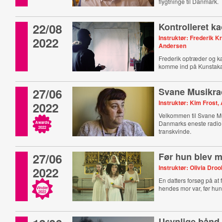
flygtninge til Danmark.
22/08
Kontrolleret k
Instruktør: Frederik K
2022
Andersen
Frederik optræder og k
komme ind på Kunstak
27/06
Svane Musikra
Instruktør: Kim Frost,
2022
Velkommen til Svane M
Danmarks eneste radio 
Awards
2022
transkvinde.
27/06
Før hun blev 
Instruktør: Olivia Droo
2022
En datters forsøg på at 
hendes mor var, før hun 
Vinder
2022
Usynlige bånd