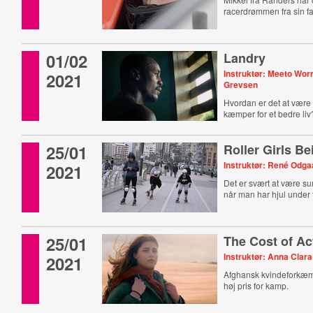
racerdrømmen fra sin fa
01/02
Landry
Instruktør: Meeto Wor
2021
Grevsen
Hvordan er det at være
kæmper for et bedre liv
25/01
Roller Girls Be
Instruktør: René Odga
2021
Det er svært at være sur
når man har hjul under
25/01
The Cost of Ac
Instruktør: Anna Clar
2021
Afghansk kvindeforkæm
høj pris for kamp.