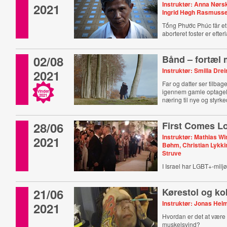
Instruktør: Anna Nørs
2021
Ingrid Høgh Rasmuss
Tống Phước Phúc får et 
aborteret foster er efte
02/08
Bånd – fortæl 
Instruktør: Smilla Dre
2021
Far og datter ser tilbag
igennem gamle optagel
Vinder
2021
næring til nye og styrk
28/06
First Comes L
Instruktør: Mathias Wi
2021
Bøhm, Christian Lykki
Struve
I Israel har LGBT+-miljø
21/06
Kørestol og ko
Instruktør: Jonas Hel
2021
Hvordan er det at være
muskelsvind?