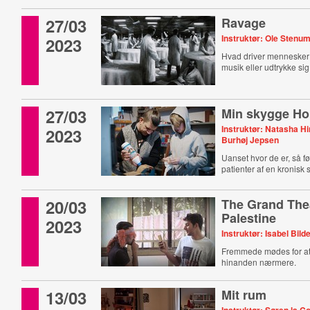
27/03
Ravage
Instruktør: Ole Stenu
2023
Hvad driver mennesker ti
musik eller udtrykke si
27/03
Min skygge Ho
Instruktør: Natasha Hi
2023
Burhøj Jepsen
Uanset hvor de er, så f
patienter af en kronisk
20/03
The Grand Thea
Palestine
2023
Instruktør: Isabel Bild
Fremmede mødes for a
hinanden nærmere.
13/03
Mit rum