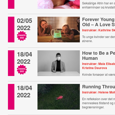
Seksårige Atrin har en s
enhjørninger og krystall
02/05
Forever Young
Old – A Love S
2022
Instruktør: Kathrine S
Awards
To unge kvinder ser dere
2022
øjnene.
18/04
How to Be a Pe
Human
2022
Instruktør: Maia Elisa
Kristina Daurova
Awards
2022
Kvinde forsøger at være
18/04
Running Throu
Instruktør: Helene Mol
2022
En refleksion over det
menneskes tilstand og
begrænsninger.