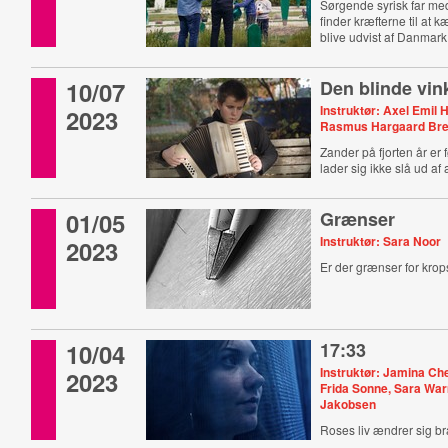
Sørgende syrisk far me
finder kræfterne til at 
blive udvist af Danmark
10/07
Den blinde vin
Instruktør: Axel Emil
2023
Rasmus Hargaard Br
Zander på fjorten år er 
lader sig ikke slå ud a
01/05
Grænser
Instruktør: Sara Noor
2023
Er der grænser for kro
10/04
17:33
Instruktør: Jamina Ch
2023
Frida Sonne, Sara War
Jakobsen
Roses liv ændrer sig bra