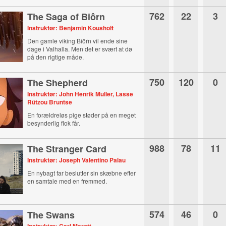
762
22
3
The Saga of Biôrn
Instruktør: Benjamin Kousholt
Den gamle viking Biôrn vil ende sine
dage i Valhalla. Men det er svært at dø
på den rigtige måde.
750
120
0
The Shepherd
Instruktør: John Henrik Muller, Lasse
Rützou Bruntse
En forældreløs pige støder på en meget
besynderlig flok får.
988
78
11
The Stranger Card
Instruktør: Joseph Valentino Palau
En nybagt far beslutter sin skæbne efter
en samtale med en fremmed.
574
46
0
The Swans