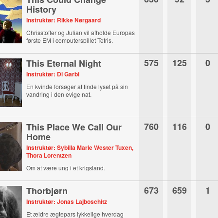
History
Instruktør: Rikke Nørgaard
Chrisstoffer og Julian vil afholde Europas
første EM i computerspillet Tetris.
575
125
0
This Eternal Night
Instruktør: Di Garbi
En kvinde forsøger at finde lyset på sin
vandring i den evige nat.
760
116
0
This Place We Call Our
Home
Instruktør: Sybilla Marie Wester Tuxen,
Thora Lorentzen
Om at være ung i et krigsland.
673
659
1
Thorbjørn
Instruktør: Jonas Lajboschitz
Et ældre ægtepars lykkelige hverdag