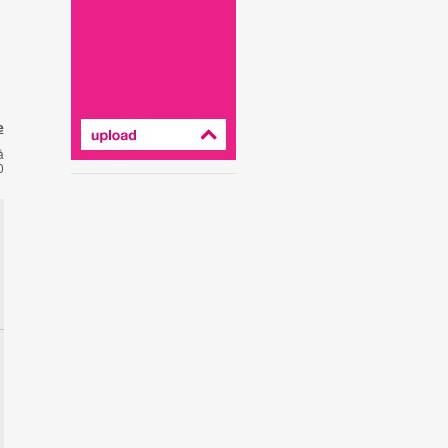
e
å
0