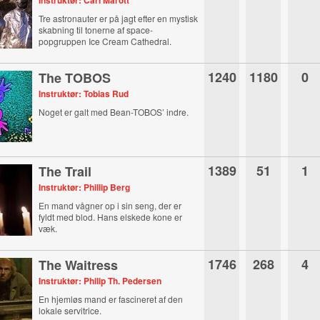
Instruktør: Carl Marott
Tre astronauter er på jagt efter en mystisk
skabning til tonerne af space-
popgruppen Ice Cream Cathedral.
1240
1180
0
The TOBOS
Instruktør: Tobias Rud
Noget er galt med Bean-TOBOS’ indre.
1389
51
1
The Trail
Instruktør: Phillip Berg
En mand vågner op i sin seng, der er
fyldt med blod. Hans elskede kone er
væk.
1746
268
4
The Waitress
Instruktør: Philip Th. Pedersen
En hjemløs mand er fascineret af den
lokale servitrice.