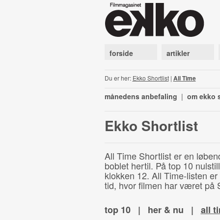
forside
artikler
Du er her:
Ekko Shortlist
|
All Time
månedens anbefaling
|
om ekko s
Ekko Shortlist
All Time Shortlist er en løben
boblet hertil. På top 10 nulst
klokken 12. All Time-listen er
tid, hvor filmen har været på S
top 10
|
her & nu
|
all t