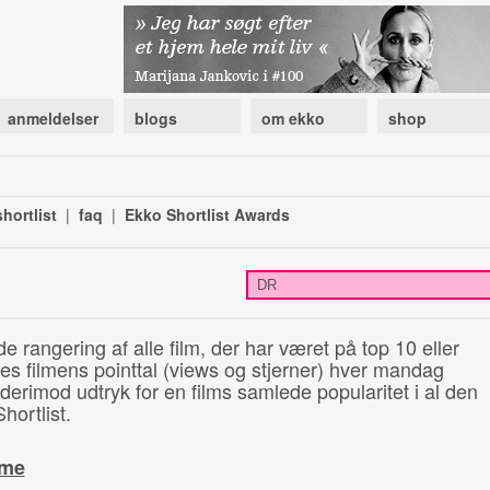
anmeldelser
blogs
om ekko
shop
hortlist
|
faq
|
Ekko Shortlist Awards
de rangering af alle film, der har været på top 10 eller
illes filmens pointtal (views og stjerner) hver mandag
 derimod udtryk for en films samlede popularitet i al den
hortlist.
ime