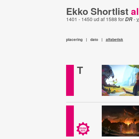
Ekko Shortlist
al
1401 - 1450 ud af 1588 for
DR
-
v
placering
|
dato
|
alfabetisk
T
Vinder
2015