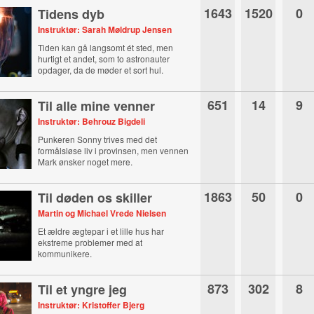
1643
1520
0
Tidens dyb
Instruktør: Sarah Møldrup Jensen
Tiden kan gå langsomt ét sted, men
hurtigt et andet, som to astronauter
opdager, da de møder et sort hul.
651
14
9
Til alle mine venner
Instruktør: Behrouz Bigdeli
Punkeren Sonny trives med det
formålsløse liv i provinsen, men vennen
Mark ønsker noget mere.
1863
50
0
Til døden os skiller
Martin og Michael Vrede Nielsen
Et ældre ægtepar i et lille hus har
ekstreme problemer med at
kommunikere.
873
302
8
Til et yngre jeg
Instruktør: Kristoffer Bjerg