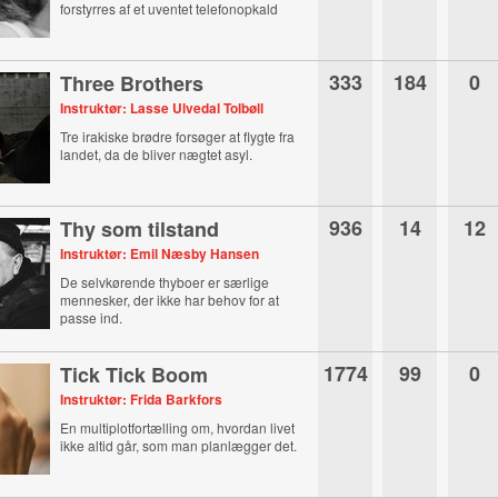
forstyrres af et uventet telefonopkald
333
184
0
Three Brothers
Instruktør: Lasse Ulvedal Tolbøll
Tre irakiske brødre forsøger at flygte fra
landet, da de bliver nægtet asyl.
936
14
12
Thy som tilstand
Instruktør: Emil Næsby Hansen
De selvkørende thyboer er særlige
mennesker, der ikke har behov for at
passe ind.
1774
99
0
Tick Tick Boom
Instruktør: Frida Barkfors
En multiplotfortælling om, hvordan livet
ikke altid går, som man planlægger det.