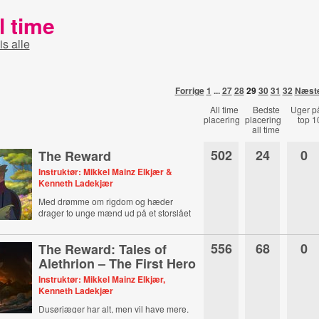
l time
is alle
Forrige
1
...
27
28
29
30
31
32
Næst
All time
Bedste
Uger p
placering
placering
top 1
all time
502
24
0
The Reward
Instruktør: Mikkel Mainz Elkjær &
Kenneth Ladekjær
Med drømme om rigdom og hæder
drager to unge mænd ud på et storslået
eventyr.
556
68
0
The Reward: Tales of
Alethrion – The First Hero
Instruktør: Mikkel Mainz Elkjær,
Kenneth Ladekjær
Dusørjæger har alt, men vil have mere.