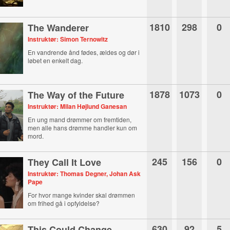
1810
298
0
The Wanderer
Instruktør: Simon Ternowitz
En vandrende ånd fødes, ældes og dør i
løbet en enkelt dag.
1878
1073
0
The Way of the Future
Instruktør: Milan Højlund Ganesan
En ung mand drømmer om fremtiden,
men alle hans drømme handler kun om
mord.
245
156
0
They Call It Love
Instruktør: Thomas Degner, Johan Ask
Pape
For hvor mange kvinder skal drømmen
om frihed gå i opfyldelse?
630
92
5
This Could Change