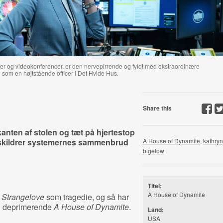
ler og videokonferencer, er den nervepirrende og fyldt med ekstraordinære
som en højtstående officer i Det Hvide Hus.
Share this
anten af stolen og tæt på hjertestop
r skildrer systemernes sammenbrud
A House of Dynamite
,
kathryn
bigelow
Titel:
A House of Dynamite
. Strangelove
som tragedie, og så har
g deprimerende
A House of Dynamite
.
Land:
USA