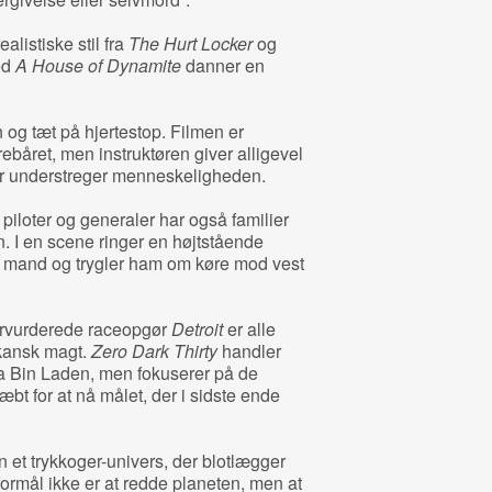
ealistiske stil fra
The Hurt Locker
og
ed
A House of Dynamite
danner en
 og tæt på hjertestop. Filmen er
båret, men instruktøren giver alligevel
 der understreger menneskeligheden.
piloter og generaler har også familier
. I en scene ringer en højtstående
in mand og trygler ham om køre mod vest
dervurderede raceopgør
Detroit
er alle
ikansk magt.
Zero Dark Thirty
handler
 Bin Laden, men fokuserer på de
æbt for at nå målet, der i sidste ende
 et trykkoger-univers, der blotlægger
ormål ikke er at redde planeten, men at