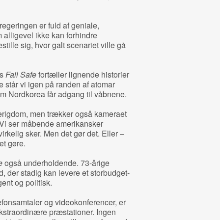
regeringen er fuld af geniale,
 alligevel ikke kan forhindre
ille sig, hvor galt scenariet ville gå
ts
Fail Safe
fortæller lignende historier
e står vi igen på randen af atomar
som Nordkorea får adgang til våbnene.
ljerigdom, men trækker også kameraet
e. Vi ser måbende amerikansker
virkelig sker. Men det gør det. Eller –
et gøre.
te
også underholdende. 73-årige
d, der stadig kan levere et storbudget-
ent og politisk.
efonsamtaler og videokonferencer, er
kstraordinære præstationer. Ingen