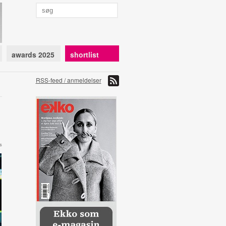
awards 2025
shortlist
RSS-feed / anmeldelser
s