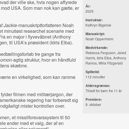
hvad der ville ske, hvis nogen affyrede
År:
sil mod USA. Som man nok kan gætte, er
2025
Instruktør:
af
Jackie-
manuskriptforfatteren Noah
Kathryn Bigelow
t minutiøst researchet scenarie med
Manuskript:
Fra en major i flyvevåbnet (Anthony
Noah Oppenheim
en, til USA’s præsident (Idris Elba).
Medvirkende:
Rebecca Ferguson, Jared
edtællingsforløb tre gange fra
Harris, Idris Elba, Anthony
homon
-agtig struktur, hvor en håndfuld
Ramos, Willa Fitzgerald
odens skæbne.
Spilletid:
sværre en virkelighed, som kan ramme
112 minutter
Aldersgrænse:
Tilladt for børn fra 11 år
g fylder filmen med militærjargon, der
 amerikanske regering har forberedt sig
Premiere:
9. oktober
dgåeligt mister kontrollen over.
en, et missilforsvarssystem til 50
hele ender med et valg, der af en
rgivelse eller selvmord”.