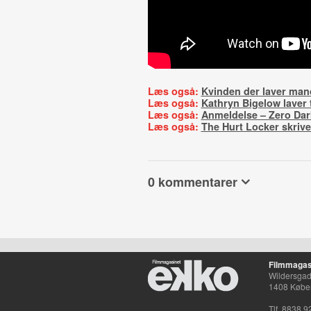
Læs også:
Kvinden der laver man
Læs også:
Kathryn Bigelow laver t
Læs også:
Anmeldelse – Zero Dar
Læs også:
The Hurt Locker skrive
0 kommentarer
Filmmagas
Wildersgade
1408 Købe
Tlf. 8838 9