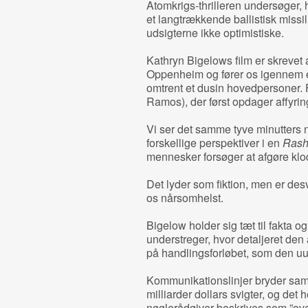
Atomkrigs-thrilleren undersøger, 
et langtrækkende ballistisk mis
udsigterne ikke optimistiske.
Kathryn Bigelows film er skrevet 
Oppenheim og fører os igennem e
omtrent et dusin hovedpersoner. 
Ramos), der først opdager affyring
Vi ser det samme tyve minutters n
forskellige perspektiver i en
Ras
mennesker forsøger at afgøre kl
Det lyder som fiktion, men er de
os nårsomhelst.
Bigelow holder sig tæt til fakta o
understreger, hvor detaljeret den
på handlingsforløbet, som den uun
Kommunikationslinjer bryder samm
milliarder dollars svigter, og det 
nøglerådgiver beskrives som ”ove