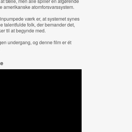
 at tælle, men alle spiller en afgørende
rede amerikanske atomforsvarssystem.
alinpumpede værk er, at systemet synes
 de talentfulde folk, der bemander det,
er til at begynde med.
egen undergang, og denne film er ét
.
te