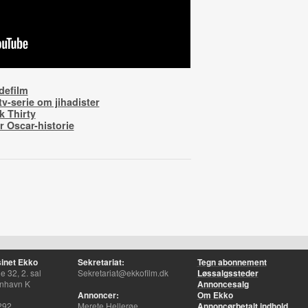
defilm
v-serie om jihadister
k Thirty
r Oscar-historie
inet Ekko
Sekretariat:
Tegn abonnement
 32, 2. sal
Sekretariat@ekkofilm.dk
Løssalgssteder
nhavn K
Annoncesalg
Annoncer:
Om Ekko
292
Merete Hellerøe
Annoncørbetalt indhold