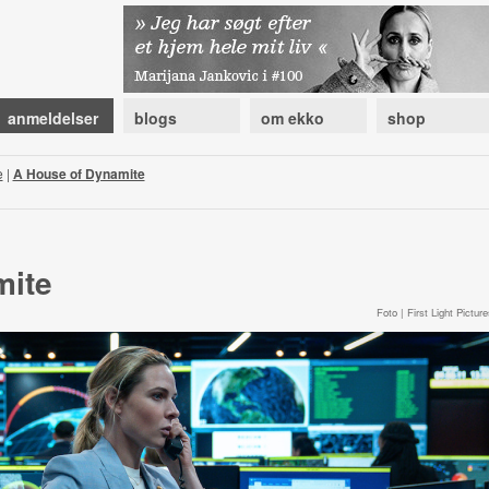
anmeldelser
blogs
om ekko
shop
e
|
A House of Dynamite
mite
Foto | First Light Picture