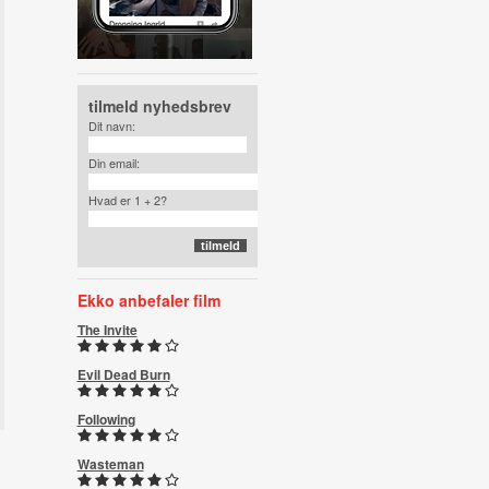
tilmeld nyhedsbrev
Dit navn:
Din email:
Hvad er 1 + 2?
Ekko anbefaler film
The Invite
Evil Dead Burn
Following
Wasteman