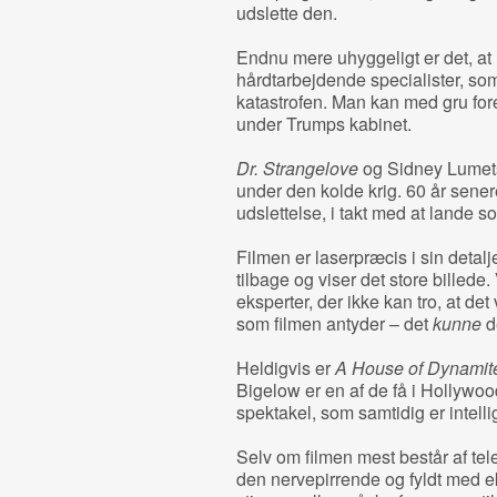
udslette den.
Endnu mere uhyggeligt er det, at 
hårdtarbejdende specialister, som
katastrofen. Man kan med gru forest
under Trumps kabinet.
Dr. Strangelove
og Sidney Lume
under den kolde krig. 60 år sener
udslettelse, i takt med at lande 
Filmen er laserpræcis i sin deta
tilbage og viser det store billed
eksperter, der ikke kan tro, at det 
som filmen antyder – det
kunne
d
Heldigvis er
A House of Dynami
Bigelow er en af de få i Hollywoo
spektakel, som samtidig er intellig
Selv om filmen mest består af tel
den nervepirrende og fyldt med e