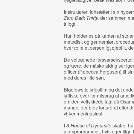
Instruktøren fortsætter i sin hyperr
Zero Dark Thirty,
der sammen m
trilogi.
Hun holder os på kanten af stolen
metodisk og gennemført procedure
hver rolle et personligt øjeblik,
De veltrænede forsvarseksperter, 
og kære, de måske aldrig ser igen
officer (Rebecca Ferguson) til s
med deres lille søn.
Bigelows to krigsfilm og det un
kritiske over for misbrug af amer
om den vellykkede jagt på Osama
mange, der blev tortureret eller dr
virker meningsløst.
I
A House of Dynamite
skaber hun
atomprogrammet, hvis egentlige f