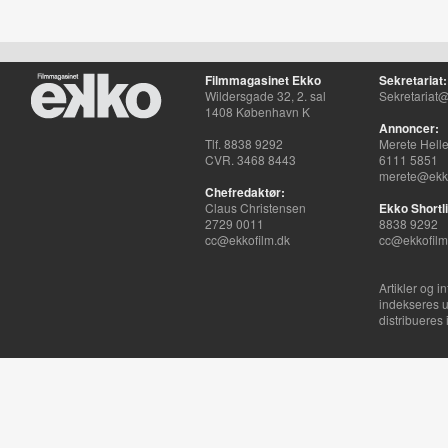
Filmmagasinet Ekko
Sekretariat:
Wildersgade 32, 2. sal
Sekretariat@
1408 København K
Annoncer:
Tlf. 8838 9292
Merete Hell
CVR. 3468 8443
6111 5851
merete@ekko
Chefredaktør:
Claus Christensen
Ekko Shortli
2729 0011
8838 9292
cc@ekkofilm.dk
cc@ekkofilm
Artikler og i
indekseres u
distribueres