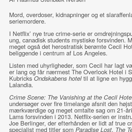
Mord, overdoser, kidnapninger og et slaraffenl
seriemordere.
I Netflix’ nye true crime-serie er omdrejningsp
ung, canadisk students mystiske forsvinden. 
meget også det herostratisk berømte Cecil Hot
beliggende i centrum af Los Angeles.
Listen med uhyrligheder, som Cecil har lagt vær
er lang og får nærmest The Overlook Hotel i S
Kubricks
Ondskabens hotel
til at ligne en hygg
Lalandia.
Crime Scene: The Vanishing at the Cecil Hote
undersøger over fire timelange afsnit den højst
mærkværdige og meget omtalte sag om 21-åri
Lams forsvinden i 2013. Netflix-serien er instru
Joe Berlinger, der efterhånden er lidt af true c
specialist med titler som
Paradise Lost
,
The T