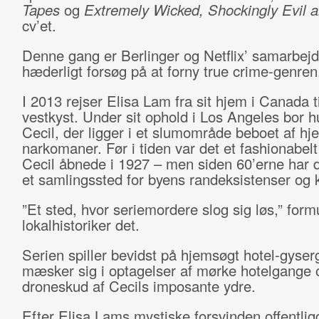
Tapes
og
Extremely Wicked, Shockingly Evil 
cv’et.
Denne gang er Berlinger og Netflix’ samarbejd
hæderligt forsøg på at forny true crime-genren
I 2013 rejser Elisa Lam fra sit hjem i Canada t
vestkyst. Under sit ophold i Los Angeles bor 
Cecil, der ligger i et slumområde beboet af hj
narkomaner. Før i tiden var det et fashionabelt
Cecil åbnede i 1927 – men siden 60’erne har 
et samlingssted for byens randeksistenser og k
”Et sted, hvor seriemordere slog sig løs,” form
lokalhistoriker det.
Serien spiller bevidst på hjemsøgt hotel-gyse
mæsker sig i optagelser af mørke hotelgange 
droneskud af Cecils imposante ydre.
Efter Elisa Lams mystiske forsvinden offentligg