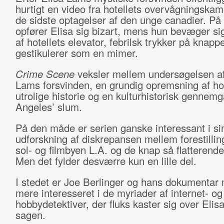
hurtigt en video fra hotellets overvågningskam
de sidste optagelser af den unge canadier. På
opfører Elisa sig bizart, mens hun bevæger si
af hotellets elevator, febrilsk trykker på knapp
gestikulerer som en mimer.
Crime Scene
veksler mellem undersøgelsen af
Lams forsvinden, en grundig opremsning af hot
utrolige historie og en kulturhistorisk gennem
Angeles’ slum.
På den måde er serien ganske interessant i si
udforskning af diskrepansen mellem forestilli
sol- og filmbyen L.A. og de knap så flatterende 
Men det fylder desværre kun en lille del.
I stedet er Joe Berlinger og hans dokumentar
mere interesseret i de myriader af internet- og
hobbydetektiver, der fluks kaster sig over Elis
sagen.